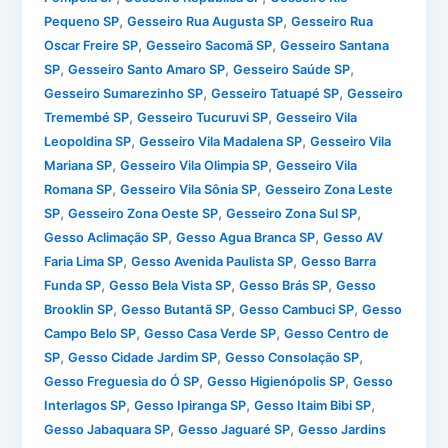
,
,
Pequeno SP
Gesseiro Rua Augusta SP
Gesseiro Rua
,
,
Oscar Freire SP
Gesseiro Sacomã SP
Gesseiro Santana
,
,
,
SP
Gesseiro Santo Amaro SP
Gesseiro Saúde SP
,
,
Gesseiro Sumarezinho SP
Gesseiro Tatuapé SP
Gesseiro
,
,
Tremembé SP
Gesseiro Tucuruvi SP
Gesseiro Vila
,
,
Leopoldina SP
Gesseiro Vila Madalena SP
Gesseiro Vila
,
,
Mariana SP
Gesseiro Vila Olimpia SP
Gesseiro Vila
,
,
Romana SP
Gesseiro Vila Sônia SP
Gesseiro Zona Leste
,
,
,
SP
Gesseiro Zona Oeste SP
Gesseiro Zona Sul SP
,
,
Gesso Aclimação SP
Gesso Agua Branca SP
Gesso AV
,
,
Faria Lima SP
Gesso Avenida Paulista SP
Gesso Barra
,
,
,
Funda SP
Gesso Bela Vista SP
Gesso Brás SP
Gesso
,
,
,
Brooklin SP
Gesso Butantã SP
Gesso Cambuci SP
Gesso
,
,
Campo Belo SP
Gesso Casa Verde SP
Gesso Centro de
,
,
,
SP
Gesso Cidade Jardim SP
Gesso Consolação SP
,
,
Gesso Freguesia do Ó SP
Gesso Higienópolis SP
Gesso
,
,
,
Interlagos SP
Gesso Ipiranga SP
Gesso Itaim Bibi SP
,
,
Gesso Jabaquara SP
Gesso Jaguaré SP
Gesso Jardins