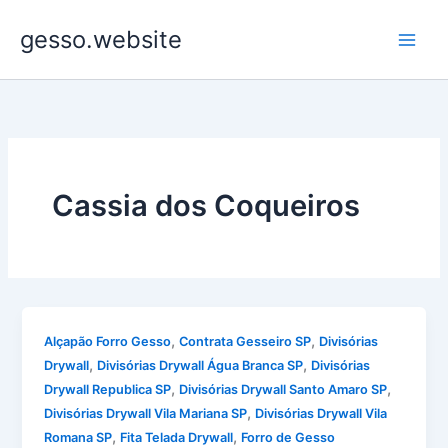
Ir
gesso.website
para
o
conteúdo
Cassia dos Coqueiros
,
,
Alçapão Forro Gesso
Contrata Gesseiro SP
Divisórias
,
,
Drywall
Divisórias Drywall Água Branca SP
Divisórias
,
,
Drywall Republica SP
Divisórias Drywall Santo Amaro SP
,
Divisórias Drywall Vila Mariana SP
Divisórias Drywall Vila
,
,
Romana SP
Fita Telada Drywall
Forro de Gesso