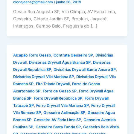
clodejeans@gmail.com
/
junho 28, 2019
Gesso Rua Augusta SP, Vila Olimpia, AV Faria Lima,
Gesseiro, Cidade Jardim SP, Brooklin, Jaguaré,
Interlagos, Campo Belo, Freguesia do […]
,
,
Alçapão Forro Gesso
Contrata Gesseiro SP
Divisórias
,
,
Drywall
Divisórias Drywall Água Branca SP
Divisórias
,
,
Drywall Republica SP
Divisórias Drywall Santo Amaro SP
,
Divisórias Drywall Vila Mariana SP
Divisórias Drywall Vila
,
,
Romana SP
Fita Telada Drywall
Forro de Gesso
,
,
Acartonado SP
Forro de Gesso SP
Forro Drywall Água
,
,
Branca SP
Forro Drywall Republica SP
Forro Drywall
,
,
Tatuapé SP
Forro Drywall Vila Mariana SP
Forro Drywall
,
,
Vila Romana SP
Gesseiro Aclimação SP
Gesseiro Agua
,
,
Branca SP
Gesseiro AV Faria Lima SP
Gesseiro Avenida
,
,
Paulista SP
Gesseiro Barra Funda SP
Gesseiro Bela Vista