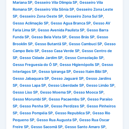
,
,
Mariana SP
Gesseiro Vila Olimpia SP
Gesseiro Vila
,
,
Romana SP
Gesseiro Vila Sônia SP
Gesseiro Zona Leste
,
,
,
SP
Gesseiro Zona Oeste SP
Gesseiro Zona Sul SP
,
,
Gesso Aclimação SP
Gesso Agua Branca SP
Gesso AV
,
,
Faria Lima SP
Gesso Avenida Paulista SP
Gesso Barra
,
,
,
Funda SP
Gesso Bela Vista SP
Gesso Brás SP
Gesso
,
,
,
Brooklin SP
Gesso Butantã SP
Gesso Cambuci SP
Gesso
,
,
Campo Belo SP
Gesso Casa Verde SP
Gesso Centro de
,
,
,
SP
Gesso Cidade Jardim SP
Gesso Consolação SP
,
,
Gesso Freguesia do Ó SP
Gesso Higienópolis SP
Gesso
,
,
,
Interlagos SP
Gesso Ipiranga SP
Gesso Itaim Bibi SP
,
,
Gesso Jabaquara SP
Gesso Jaguaré SP
Gesso Jardins
,
,
,
,
SP
Gesso Lapa SP
Gesso Liberdade SP
Gesso Limão SP
,
,
,
Gesso Liso SP
Gesso Moema SP
Gesso Mooca SP
,
,
Gesso Morumbi SP
Gesso Pacaembu SP
Gesso Paraíso
,
,
,
SP
Gesso Penha SP
Gesso Perdizes SP
Gesso Pinheiros
,
,
,
SP
Gesso Pompéia SP
Gesso Republica SP
Gesso Rio
,
,
Pequeno SP
Gesso Rua Augusta SP
Gesso Rua Oscar
,
,
,
Freire SP
Gesso Sacomã SP
Gesso Santo Amaro SP