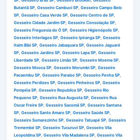
,
,
,
SP
Gesseiro Brás SP
Gesseiro Brooklin
Gesseiro
,
,
Butantã SP
Gesseiro Cambuci SP
Gesseiro Campo Belo
,
,
,
SP
Gesseiro Casa Verde SP
Gesseiro Centro de SP
,
,
Gesseiro Cidade Jardim SP
Gesseiro Consolação SP
,
,
Gesseiro Freguesia do Ó SP
Gesseiro Higienópolis SP
,
,
Gesseiro Interlagos SP
Gesseiro Ipiranga SP
Gesseiro
,
,
Itaim Bibi SP
Gesseiro Jabaquara SP
Gesseiro Jaguaré
,
,
,
SP
Gesseiro Jardins SP
Gesseiro Lapa SP
Gesseiro
,
,
,
Liberdade SP
Gesseiro Limão SP
Gesseiro Moema SP
,
,
Gesseiro Mooca SP
Gesseiro Morumbi SP
Gesseiro
,
,
,
Pacaembu SP
Gesseiro Paraíso SP
Gesseiro Penha SP
,
,
Gesseiro Perdizes SP
Gesseiro Pinheiros SP
Gesseiro
,
,
Pompéia SP
Gesseiro Republica SP
Gesseiro Rio
,
,
Pequeno SP
Gesseiro Rua Augusta SP
Gesseiro Rua
,
,
Oscar Freire SP
Gesseiro Sacomã SP
Gesseiro Santana
,
,
,
SP
Gesseiro Santo Amaro SP
Gesseiro Saúde SP
,
,
Gesseiro Sumarezinho SP
Gesseiro Tatuapé SP
Gesseiro
,
,
Tremembé SP
Gesseiro Tucuruvi SP
Gesseiro Vila
,
,
Leopoldina SP
Gesseiro Vila Madalena SP
Gesseiro Vila