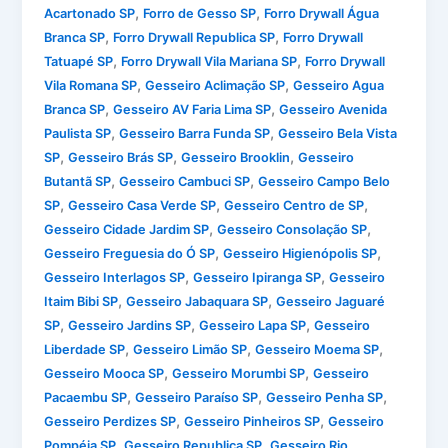
,
,
Acartonado SP
Forro de Gesso SP
Forro Drywall Água
,
,
Branca SP
Forro Drywall Republica SP
Forro Drywall
,
,
Tatuapé SP
Forro Drywall Vila Mariana SP
Forro Drywall
,
,
Vila Romana SP
Gesseiro Aclimação SP
Gesseiro Agua
,
,
Branca SP
Gesseiro AV Faria Lima SP
Gesseiro Avenida
,
,
Paulista SP
Gesseiro Barra Funda SP
Gesseiro Bela Vista
,
,
,
SP
Gesseiro Brás SP
Gesseiro Brooklin
Gesseiro
,
,
Butantã SP
Gesseiro Cambuci SP
Gesseiro Campo Belo
,
,
,
SP
Gesseiro Casa Verde SP
Gesseiro Centro de SP
,
,
Gesseiro Cidade Jardim SP
Gesseiro Consolação SP
,
,
Gesseiro Freguesia do Ó SP
Gesseiro Higienópolis SP
,
,
Gesseiro Interlagos SP
Gesseiro Ipiranga SP
Gesseiro
,
,
Itaim Bibi SP
Gesseiro Jabaquara SP
Gesseiro Jaguaré
,
,
,
SP
Gesseiro Jardins SP
Gesseiro Lapa SP
Gesseiro
,
,
,
Liberdade SP
Gesseiro Limão SP
Gesseiro Moema SP
,
,
Gesseiro Mooca SP
Gesseiro Morumbi SP
Gesseiro
,
,
,
Pacaembu SP
Gesseiro Paraíso SP
Gesseiro Penha SP
,
,
Gesseiro Perdizes SP
Gesseiro Pinheiros SP
Gesseiro
,
,
Pompéia SP
Gesseiro Republica SP
Gesseiro Rio