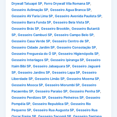
,
,
Drywall Tatuapé SP
Forro Drywall Vila Romana SP
,
,
Gesseiro Aclimação SP
Gesseiro Agua Branca SP
,
,
Gesseiro AV Faria Lima SP
Gesseiro Avenida Paulista SP
,
,
Gesseiro Barra Funda SP
Gesseiro Bela Vista SP
,
,
Gesseiro Brás SP
Gesseiro Brooklin
Gesseiro Butantã
,
,
,
SP
Gesseiro Cambuci SP
Gesseiro Campo Belo SP
,
,
Gesseiro Casa Verde SP
Gesseiro Centro de SP
,
,
Gesseiro Cidade Jardim SP
Gesseiro Consolação SP
,
,
Gesseiro Freguesia do Ó SP
Gesseiro Higienópolis SP
,
,
Gesseiro Interlagos SP
Gesseiro Ipiranga SP
Gesseiro
,
,
Itaim Bibi SP
Gesseiro Jabaquara SP
Gesseiro Jaguaré
,
,
,
SP
Gesseiro Jardins SP
Gesseiro Lapa SP
Gesseiro
,
,
,
Liberdade SP
Gesseiro Limão SP
Gesseiro Moema SP
,
,
Gesseiro Mooca SP
Gesseiro Morumbi SP
Gesseiro
,
,
,
Pacaembu SP
Gesseiro Paraíso SP
Gesseiro Penha SP
,
,
Gesseiro Perdizes SP
Gesseiro Pinheiros SP
Gesseiro
,
,
Pompéia SP
Gesseiro Republica SP
Gesseiro Rio
,
,
Pequeno SP
Gesseiro Rua Augusta SP
Gesseiro Rua
,
,
Oscar Freire SP
Gesseiro Sacomã SP
Gesseiro Santana