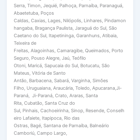
Serra, Timon, Jequié, Palhoça, Parnaíba, Paranaguá,
Abaetetuba, Poços
Caldas, Caxias, Lages, Nilópolis, Linhares, Pindamon
hangaba, Bragança Paulista, Jaraguá do Sul, São
Caetano do Sul, Itapetininga, Garanhuns, Atibaia,
Teixeira de
Freitas, Alagoinhas, Camaragibe, Queimados, Porto
Seguro, Pouso Alegre, Jaú, Teófilo
Otoni, Maricá, Sapucaia do Sul, Botucatu, São
Mateus, Vitória de Santo
Antão, Barbacena, Sabará, Varginha, Simões
Filho, Uruguaiana, Araucária, Toledo, Apucarana,Ji-
Paraná, Ji-Paraná, Crato, Araras, Santa
Rita, Cubatão, Santa Cruz do
Sul, Pinhais, Cachoeirinha, Sinop, Resende, Conselh
eiro Lafaiete, Itapipoca, Rio das
Ostras, Bagé, Santana de Parnaíba, Balneário
Camboriú, Campo Largo,