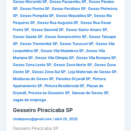
,
,
Gesso Morumbi SP
Gesso Pacaembu SP
Gesso Paraíso
,
,
,
SP
Gesso Penha SP
Gesso Perdizes SP
Gesso Pinheiros
,
,
,
SP
Gesso Pompéia SP
Gesso Republica SP
Gesso Rio
,
,
Pequeno SP
Gesso Rua Augusta SP
Gesso Rua Oscar
,
,
,
Freire SP
Gesso Sacomã SP
Gesso Santo Amaro SP
,
,
Gesso Saúde SP
Gesso Sumarezinho SP
Gesso Tatuapé
,
,
,
SP
Gesso Tremembé SP
Gesso Tucuruvi SP
Gesso Vila
,
,
Leopoldina SP
Gesso Vila Madalena SP
Gesso Vila
,
,
,
Mariana SP
Gesso Vila Olimpia SP
Gesso Vila Romana SP
,
,
Gesso Zona Leste SP
Gesso Zona Norte SP
Gesso Zona
,
,
,
Oeste SP
Gesso Zona Sul SP
Loja Materiais de Gesso SP
,
,
Molduras de Gesso SP
Paredes Drywall SP
Pintura
,
,
Apartamento SP
Pintura Residencial SP
Placas de
,
,
,
Drywall
Precisa se Gesseiro SP
Sancas de Gesso SP
vagas de emprego
Gesseiro Piracicaba SP
clodejeans@gmail.com
/
abril 25, 2025
Gesseiro Piracicaba SP.