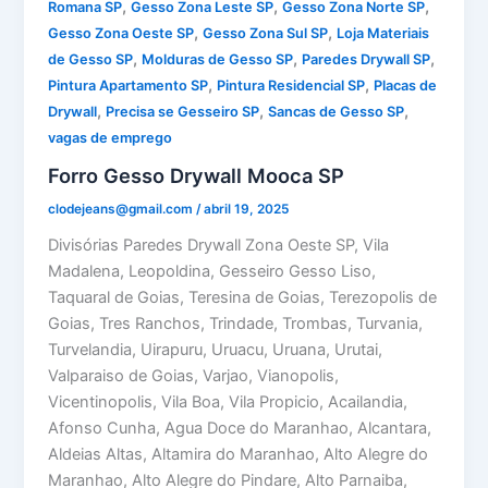
,
,
,
Romana SP
Gesso Zona Leste SP
Gesso Zona Norte SP
,
,
Gesso Zona Oeste SP
Gesso Zona Sul SP
Loja Materiais
,
,
,
de Gesso SP
Molduras de Gesso SP
Paredes Drywall SP
,
,
Pintura Apartamento SP
Pintura Residencial SP
Placas de
,
,
,
Drywall
Precisa se Gesseiro SP
Sancas de Gesso SP
vagas de emprego
Forro Gesso Drywall Mooca SP
clodejeans@gmail.com
/
abril 19, 2025
Divisórias Paredes Drywall Zona Oeste SP, Vila
Madalena, Leopoldina, Gesseiro Gesso Liso,
Taquaral de Goias, Teresina de Goias, Terezopolis de
Goias, Tres Ranchos, Trindade, Trombas, Turvania,
Turvelandia, Uirapuru, Uruacu, Uruana, Urutai,
Valparaiso de Goias, Varjao, Vianopolis,
Vicentinopolis, Vila Boa, Vila Propicio, Acailandia,
Afonso Cunha, Agua Doce do Maranhao, Alcantara,
Aldeias Altas, Altamira do Maranhao, Alto Alegre do
Maranhao, Alto Alegre do Pindare, Alto Parnaiba,