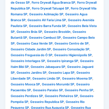
,
,
de Gesso SP
Forro Drywall Água Branca SP
Forro Drywall
,
,
Republica SP
Forro Drywall Tatuapé SP
Forro Drywall Vila
,
,
Romana SP
Gesseiro Aclimação SP
Gesseiro Agua
,
,
Branca SP
Gesseiro AV Faria Lima SP
Gesseiro Avenida
,
,
Paulista SP
Gesseiro Barra Funda SP
Gesseiro Bela Vista
,
,
,
SP
Gesseiro Brás SP
Gesseiro Brooklin
Gesseiro
,
,
Butantã SP
Gesseiro Cambuci SP
Gesseiro Campo Belo
,
,
,
SP
Gesseiro Casa Verde SP
Gesseiro Centro de SP
,
,
Gesseiro Cidade Jardim SP
Gesseiro Consolação SP
,
,
Gesseiro Freguesia do Ó SP
Gesseiro Higienópolis SP
,
,
Gesseiro Interlagos SP
Gesseiro Ipiranga SP
Gesseiro
,
,
Itaim Bibi SP
Gesseiro Jabaquara SP
Gesseiro Jaguaré
,
,
,
SP
Gesseiro Jardins SP
Gesseiro Lapa SP
Gesseiro
,
,
,
Liberdade SP
Gesseiro Limão SP
Gesseiro Moema SP
,
,
Gesseiro Mooca SP
Gesseiro Morumbi SP
Gesseiro
,
,
,
Pacaembu SP
Gesseiro Paraíso SP
Gesseiro Penha SP
,
,
Gesseiro Perdizes SP
Gesseiro Pinheiros SP
Gesseiro
,
,
Pompéia SP
Gesseiro Republica SP
Gesseiro Rio
,
,
Pequeno SP
Gesseiro Rua Augusta SP
Gesseiro Rua