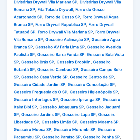
,
Divisórias Drywall Vila Mariana SP
Divisórias Drywall Vila
,
,
Romana SP
Fita Telada Drywall
Forro de Gesso
,
,
Acartonado SP
Forro de Gesso SP
Forro Drywall Água
,
,
Branca SP
Forro Drywall Republica SP
Forro Drywall
,
,
Tatuapé SP
Forro Drywall Vila Mariana SP
Forro Drywall
,
,
Vila Romana SP
Gesseiro Aclimação SP
Gesseiro Agua
,
,
Branca SP
Gesseiro AV Faria Lima SP
Gesseiro Avenida
,
,
Paulista SP
Gesseiro Barra Funda SP
Gesseiro Bela Vista
,
,
,
SP
Gesseiro Brás SP
Gesseiro Brooklin
Gesseiro
,
,
Butantã SP
Gesseiro Cambuci SP
Gesseiro Campo Belo
,
,
,
SP
Gesseiro Casa Verde SP
Gesseiro Centro de SP
,
,
Gesseiro Cidade Jardim SP
Gesseiro Consolação SP
,
,
Gesseiro Freguesia do Ó SP
Gesseiro Higienópolis SP
,
,
Gesseiro Interlagos SP
Gesseiro Ipiranga SP
Gesseiro
,
,
Itaim Bibi SP
Gesseiro Jabaquara SP
Gesseiro Jaguaré
,
,
,
SP
Gesseiro Jardins SP
Gesseiro Lapa SP
Gesseiro
,
,
,
Liberdade SP
Gesseiro Limão SP
Gesseiro Moema SP
,
,
Gesseiro Mooca SP
Gesseiro Morumbi SP
Gesseiro
,
,
,
Pacaembu SP
Gesseiro Paraíso SP
Gesseiro Penha SP