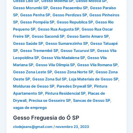
,
,
,
Gesso Liso SP
Gesso Moema SP
Gesso Mooca SP
,
,
Gesso Morumbi SP
Gesso Pacaembu SP
Gesso Paraíso
,
,
,
SP
Gesso Penha SP
Gesso Perdizes SP
Gesso Pinheiros
,
,
,
SP
Gesso Pompéia SP
Gesso Republica SP
Gesso Rio
,
,
Pequeno SP
Gesso Rua Augusta SP
Gesso Rua Oscar
,
,
,
Freire SP
Gesso Sacomã SP
Gesso Santo Amaro SP
,
,
Gesso Saúde SP
Gesso Sumarezinho SP
Gesso Tatuapé
,
,
,
SP
Gesso Tremembé SP
Gesso Tucuruvi SP
Gesso Vila
,
,
Leopoldina SP
Gesso Vila Madalena SP
Gesso Vila
,
,
,
Mariana SP
Gesso Vila Olimpia SP
Gesso Vila Romana SP
,
,
Gesso Zona Leste SP
Gesso Zona Norte SP
Gesso Zona
,
,
,
Oeste SP
Gesso Zona Sul SP
Loja Materiais de Gesso SP
,
,
Molduras de Gesso SP
Paredes Drywall SP
Pintura
,
,
Apartamento SP
Pintura Residencial SP
Placas de
,
,
,
Drywall
Precisa se Gesseiro SP
Sancas de Gesso SP
vagas de emprego
Gesso Freguesia do Ó SP
clodejeans@gmail.com
/
novembro 23, 2023