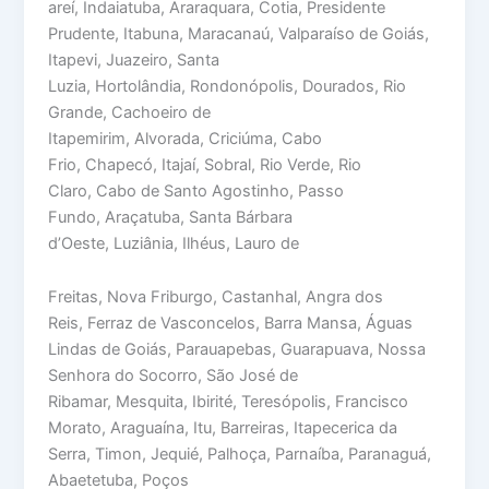
areí, Indaiatuba, Araraquara, Cotia, Presidente
Prudente, Itabuna, Maracanaú, Valparaíso de Goiás,
Itapevi, Juazeiro, Santa
Luzia, Hortolândia, Rondonópolis, Dourados, Rio
Grande, Cachoeiro de
Itapemirim, Alvorada, Criciúma, Cabo
Frio, Chapecó, Itajaí, Sobral, Rio Verde, Rio
Claro, Cabo de Santo Agostinho, Passo
Fundo, Araçatuba, Santa Bárbara
d’Oeste, Luziânia, Ilhéus, Lauro de
Freitas, Nova Friburgo, Castanhal, Angra dos
Reis, Ferraz de Vasconcelos, Barra Mansa, Águas
Lindas de Goiás, Parauapebas, Guarapuava, Nossa
Senhora do Socorro, São José de
Ribamar, Mesquita, Ibirité, Teresópolis, Francisco
Morato, Araguaína, Itu, Barreiras, Itapecerica da
Serra, Timon, Jequié, Palhoça, Parnaíba, Paranaguá,
Abaetetuba, Poços