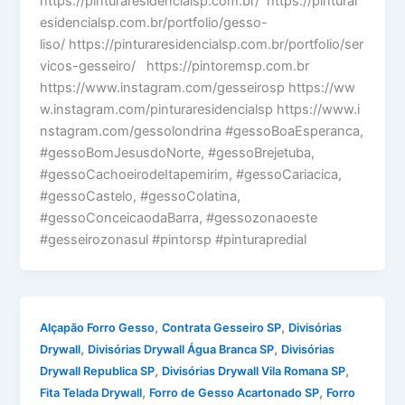
https://pinturaresidencialsp.com.br/ https://pinturar
esidencialsp.com.br/portfolio/gesso-
liso/ https://pinturaresidencialsp.com.br/portfolio/ser
vicos-gesseiro/ https://pintoremsp.com.br
https://www.instagram.com/gesseirosp https://ww
w.instagram.com/pinturaresidencialsp https://www.i
nstagram.com/gessolondrina #gessoBoaEsperanca,
#gessoBomJesusdoNorte, #gessoBrejetuba,
#gessoCachoeirodeItapemirim, #gessoCariacica,
#gessoCastelo, #gessoColatina,
#gessoConceicaodaBarra, #gessozonaoeste
#gesseirozonasul #pintorsp #pinturapredial
,
,
Alçapão Forro Gesso
Contrata Gesseiro SP
Divisórias
,
,
Drywall
Divisórias Drywall Água Branca SP
Divisórias
,
,
Drywall Republica SP
Divisórias Drywall Vila Romana SP
,
,
Fita Telada Drywall
Forro de Gesso Acartonado SP
Forro