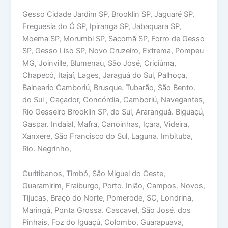
Gesso Cidade Jardim SP, Brooklin SP, Jaguaré SP,
Freguesia do Ó SP, Ipiranga SP, Jabaquara SP,
Moema SP, Morumbi SP, Sacomã SP, Forro de Gesso
SP, Gesso Liso SP, Novo Cruzeiro, Extrema, Pompeu
MG, Joinville, Blumenau, São José, Criciúma,
Chapecó, Itajaí, Lages, Jaraguá do Sul, Palhoça,
Balneario Camboriú, Brusque. Tubarão, São Bento.
do Sul , Caçador, Concórdia, Camboriú, Navegantes,
Rio Gesseiro Brooklin SP, do Sul, Araranguá. Biguaçú,
Gaspar. Indaial, Mafra, Canoinhas, Içara, Videira,
Xanxere, São Francisco do Sul, Laguna. Imbituba,
Rio. Negrinho,
Curitibanos, Timbó, São Miguel do Oeste,
Guaramirim, Fraiburgo, Porto. Inião, Campos. Novos,
Tijucas, Braço do Norte, Pomerode, SC, Londrina,
Maringá, Ponta Grossa. Cascavel, São José. dos
Pinhais, Foz do Iguaçú, Colombo, Guarapuava,