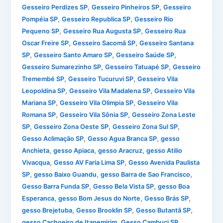
,
,
Gesseiro Perdizes SP
Gesseiro Pinheiros SP
Gesseiro
,
,
Pompéia SP
Gesseiro Republica SP
Gesseiro Rio
,
,
Pequeno SP
Gesseiro Rua Augusta SP
Gesseiro Rua
,
,
Oscar Freire SP
Gesseiro Sacomã SP
Gesseiro Santana
,
,
,
SP
Gesseiro Santo Amaro SP
Gesseiro Saúde SP
,
,
Gesseiro Sumarezinho SP
Gesseiro Tatuapé SP
Gesseiro
,
,
Tremembé SP
Gesseiro Tucuruvi SP
Gesseiro Vila
,
,
Leopoldina SP
Gesseiro Vila Madalena SP
Gesseiro Vila
,
,
Mariana SP
Gesseiro Vila Olimpia SP
Gesseiro Vila
,
,
Romana SP
Gesseiro Vila Sônia SP
Gesseiro Zona Leste
,
,
,
SP
Gesseiro Zona Oeste SP
Gesseiro Zona Sul SP
,
,
Gesso Aclimação SP
Gesso Agua Branca SP
gesso
,
,
,
Anchieta
gesso Apiaca
gesso Aracruz
gesso Atilio
,
,
Vivacqua
Gesso AV Faria Lima SP
Gesso Avenida Paulista
,
,
,
SP
gesso Baixo Guandu
gesso Barra de Sao Francisco
,
,
Gesso Barra Funda SP
Gesso Bela Vista SP
gesso Boa
,
,
,
Esperanca
gesso Bom Jesus do Norte
Gesso Brás SP
,
,
,
gesso Brejetuba
Gesso Brooklin SP
Gesso Butantã SP
,
,
gesso Cachoeiro de Itapemirim
Gesso Cambuci SP