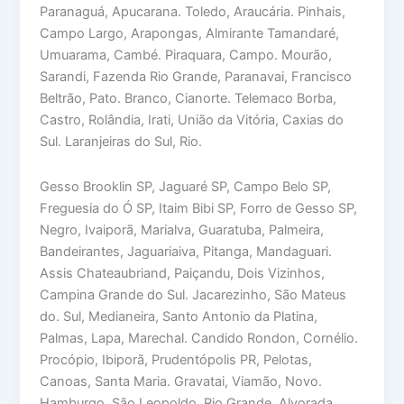
Paranaguá, Apucarana. Toledo, Araucária. Pinhais,
Campo Largo, Arapongas, Almirante Tamandaré,
Umuarama, Cambé. Piraquara, Campo. Mourão,
Sarandi, Fazenda Rio Grande, Paranavai, Francisco
Beltrão, Pato. Branco, Cianorte. Telemaco Borba,
Castro, Rolândia, Irati, União da Vitória, Caxias do
Sul. Laranjeiras do Sul, Rio.
Gesso Brooklin SP, Jaguaré SP, Campo Belo SP,
Freguesia do Ó SP, Itaim Bibi SP, Forro de Gesso SP,
Negro, Ivaiporã, Marialva, Guaratuba, Palmeira,
Bandeirantes, Jaguariaiva, Pitanga, Mandaguari.
Assis Chateaubriand, Paiçandu, Dois Vizinhos,
Campina Grande do Sul. Jacarezinho, São Mateus
do. Sul, Medianeira, Santo Antonio da Platina,
Palmas, Lapa, Marechal. Candido Rondon, Cornélio.
Procópio, Ibiporã, Prudentópolis PR, Pelotas,
Canoas, Santa Maria. Gravatai, Viamão, Novo.
Hamburgo, São Leopoldo, Rio Grande, Alvorada,