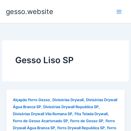
Ir
gesso.website
para
o
conteúdo
Gesso Liso SP
,
,
Alçapão Forro Gesso
Divisórias Drywall
Divisórias Drywall
,
,
Água Branca SP
Divisórias Drywall Republica SP
,
,
Divisórias Drywall Vila Romana SP
Fita Telada Drywall
,
,
Forro de Gesso Acartonado SP
Forro de Gesso SP
Forro
,
,
Drywall Água Branca SP
Forro Drywall Republica SP
Forro