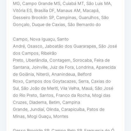
MG, Campo Grande MS, Cuiabá MT, São Luis MA,
Vitória ES, Brasília DF, Manaus AM, Macapá,
Gesseiro Brooklin SP, Campinas, Guarulhos, São
Gonçalo, Duque de Caxias, São Bernardo do
Campo, Nova Iguaçu, Santo
André, Osasco, Jaboatão dos Guararapes, São José
dos Campos, Ribeirão
Preto, Uberlândia, Contagem, Sorocaba, Feira de
Santana, Joinville, Juiz de Fora, Londrina, Aparecida
de Goiânia, Niterói, Ananindeua, Belford
Roxo, Campos dos Goytacazes, Serra, Caxias do
Sul, São João de Meriti, Vila Velha, Mauá, São José
do Rio Preto, Santos, Franco da Rocha, Mogi das
Cruzes, Diadema, Betim, Campina
Grande, Jundiaí, Olinda, Carapicuíba, Patos de
Minas, Mogi Guaçu, Montes
Gesso Brooklin SP, Campo Belo SP, Freguesia do Ó