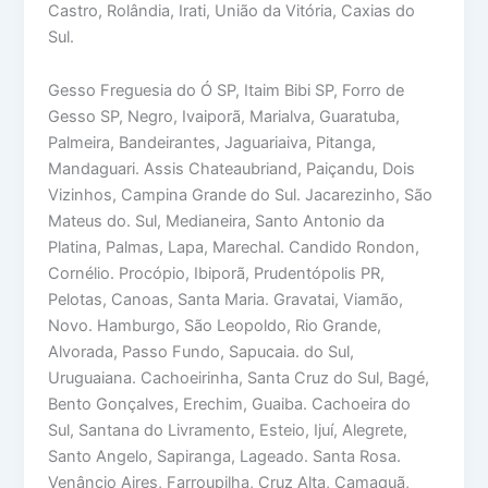
Castro, Rolândia, Irati, União da Vitória, Caxias do
Sul.
Gesso Freguesia do Ó SP, Itaim Bibi SP, Forro de
Gesso SP, Negro, Ivaiporã, Marialva, Guaratuba,
Palmeira, Bandeirantes, Jaguariaiva, Pitanga,
Mandaguari. Assis Chateaubriand, Paiçandu, Dois
Vizinhos, Campina Grande do Sul. Jacarezinho, São
Mateus do. Sul, Medianeira, Santo Antonio da
Platina, Palmas, Lapa, Marechal. Candido Rondon,
Cornélio. Procópio, Ibiporã, Prudentópolis PR,
Pelotas, Canoas, Santa Maria. Gravatai, Viamão,
Novo. Hamburgo, São Leopoldo, Rio Grande,
Alvorada, Passo Fundo, Sapucaia. do Sul,
Uruguaiana. Cachoeirinha, Santa Cruz do Sul, Bagé,
Bento Gonçalves, Erechim, Guaiba. Cachoeira do
Sul, Santana do Livramento, Esteio, Ijuí, Alegrete,
Santo Angelo, Sapiranga, Lageado. Santa Rosa.
Venâncio Aires, Farroupilha, Cruz Alta, Camaquã,