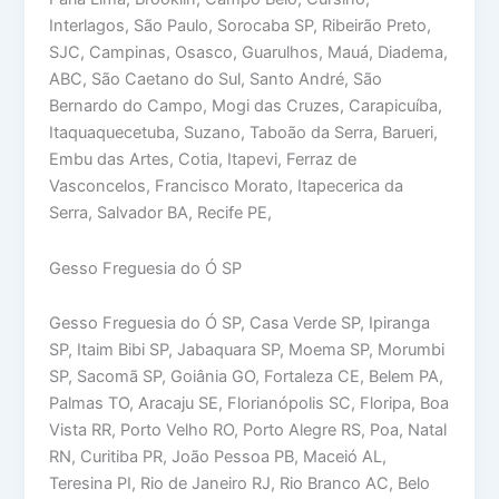
Interlagos, São Paulo, Sorocaba SP, Ribeirão Preto,
SJC, Campinas, Osasco, Guarulhos, Mauá, Diadema,
ABC, São Caetano do Sul, Santo André, São
Bernardo do Campo, Mogi das Cruzes, Carapicuíba,
Itaquaquecetuba, Suzano, Taboão da Serra, Barueri,
Embu das Artes, Cotia, Itapevi, Ferraz de
Vasconcelos, Francisco Morato, Itapecerica da
Serra, Salvador BA, Recife PE,
Gesso Freguesia do Ó SP
Gesso Freguesia do Ó SP, Casa Verde SP, Ipiranga
SP, Itaim Bibi SP, Jabaquara SP, Moema SP, Morumbi
SP, Sacomã SP, Goiânia GO, Fortaleza CE, Belem PA,
Palmas TO, Aracaju SE, Florianópolis SC, Floripa, Boa
Vista RR, Porto Velho RO, Porto Alegre RS, Poa, Natal
RN, Curitiba PR, João Pessoa PB, Maceió AL,
Teresina PI, Rio de Janeiro RJ, Rio Branco AC, Belo