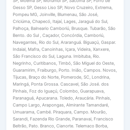
SP, Moema SP, Morumbi SP, Sacomã SP, Forro de
Gesso SP, Gesso Liso SP, Novo Cruzeiro, Extrema,
Pompeu MG, Joinville, Blumenau, São José,
Criciúma, Chapecó, Itajaí, Lages, Jaraguá do Sul,
Palhoça, Balneario Camboriú, Brusque. Tubarão, São
Bento. do Sul , Caçador, Concórdia, Camboriú,
Navegantes, Rio do Sul, Araranguá. Biguaçú, Gaspar.
Indaial, Mafra, Canoinhas, Içara, Videira, Xanxere,
São Francisco do Sul, Laguna. Imbituba, Rio.
Negrinho, Curitibanos, Timbó, São Miguel do Oeste,
Guaramirim, Fraiburgo, Porto. Inião, Campos. Novos,
Tijucas, Braço do Norte, Pomerode, SC, Londrina,
Maringá, Ponta Grossa. Cascavel, São José. dos
Pinhais, Foz do Iguaçú, Colombo, Guarapuava,
Paranaguá, Apucarana. Toledo, Araucária. Pinhais,
Campo Largo, Arapongas, Almirante Tamandaré,
Umuarama, Cambé. Piraquara, Campo. Mourão,
Sarandi, Fazenda Rio Grande, Paranavai, Francisco
Beltrão, Pato. Branco, Cianorte. Telemaco Borba,