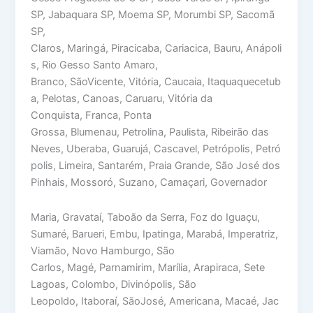
SP, Jabaquara SP, Moema SP, Morumbi SP, Sacomã
SP,
Claros, Maringá, Piracicaba, Cariacica, Bauru, Anápoli
s, Rio Gesso Santo Amaro,
Branco, SãoVicente, Vitória, Caucaia, Itaquaquecetub
a, Pelotas, Canoas, Caruaru, Vitória da
Conquista, Franca, Ponta
Grossa, Blumenau, Petrolina, Paulista, Ribeirão das
Neves, Uberaba, Guarujá, Cascavel, Petrópolis, Petró
polis, Limeira, Santarém, Praia Grande, São José dos
Pinhais, Mossoró, Suzano, Camaçari, Governador
Maria, Gravataí, Taboão da Serra, Foz do Iguaçu,
Sumaré, Barueri, Embu, Ipatinga, Marabá, Imperatriz,
Viamão, Novo Hamburgo, São
Carlos, Magé, Parnamirim, Marília, Arapiraca, Sete
Lagoas, Colombo, Divinópolis, São
Leopoldo, Itaboraí, SãoJosé, Americana, Macaé, Jac