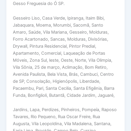
Gesso Freguesia do Ó SP.
Gesseiro Liso, Casa Verde, Ipiranga, Itaim Bibi,
Jabaquara, Moema, Morumbi, Sacomã, Santo
Amaro, Saúde, Vila Mariana, Gesseiro, Molduras,
Forro Acartonado, Sancas, Molduras, Divisórias,
Drywall, Pintura Residencial, Pintor Predial,
Apartamento, Comercial, Laqueação de Portas
Móveis, Zona Sul, leste, Oeste, Norte, Vila Olimpia,
Vila Sônia, 25 de março, Aclimação, Bom Retiro,
Avenida Paulista, Bela Vista, Brás, Cambuci, Centro
de SP, Consolação, Higienópolis, Liberdade,
Pacaembu, Pari, Santa Cecilia, Santa Efigênia, Barra
Funda, Bonfiglioli, Butantã, Cidade Jardim, Jaguaré,
Jardins, Lapa, Perdizes, Pinheiros, Pompeía, Raposo
Tavares, Rio Pequeno, Rua Oscar Freire, Rua
Augusta, Vila Leopoldina, Vila Madalena, Santana,
Faria Lima, Brooklin, Campo Belo, Cursino,