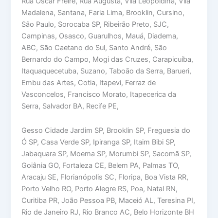
Rua Oscar Freire, Rua Augusta, Vila Leopoldina, Vila
Madalena, Santana, Faria Lima, Brooklin, Cursino,
São Paulo, Sorocaba SP, Ribeirão Preto, SJC,
Campinas, Osasco, Guarulhos, Mauá, Diadema,
ABC, São Caetano do Sul, Santo André, São
Bernardo do Campo, Mogi das Cruzes, Carapicuíba,
Itaquaquecetuba, Suzano, Taboão da Serra, Barueri,
Embu das Artes, Cotia, Itapevi, Ferraz de
Vasconcelos, Francisco Morato, Itapecerica da
Serra, Salvador BA, Recife PE,
Gesso Cidade Jardim SP, Brooklin SP, Freguesia do
Ó SP, Casa Verde SP, Ipiranga SP, Itaim Bibi SP,
Jabaquara SP, Moema SP, Morumbi SP, Sacomã SP,
Goiânia GO, Fortaleza CE, Belem PA, Palmas TO,
Aracaju SE, Florianópolis SC, Floripa, Boa Vista RR,
Porto Velho RO, Porto Alegre RS, Poa, Natal RN,
Curitiba PR, João Pessoa PB, Maceió AL, Teresina PI,
Rio de Janeiro RJ, Rio Branco AC, Belo Horizonte BH