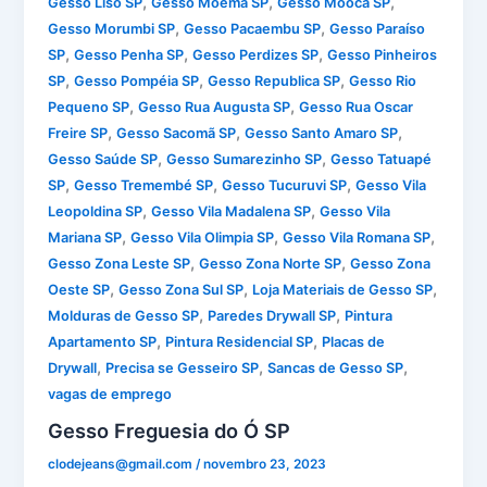
,
,
,
Gesso Liso SP
Gesso Moema SP
Gesso Mooca SP
,
,
Gesso Morumbi SP
Gesso Pacaembu SP
Gesso Paraíso
,
,
,
SP
Gesso Penha SP
Gesso Perdizes SP
Gesso Pinheiros
,
,
,
SP
Gesso Pompéia SP
Gesso Republica SP
Gesso Rio
,
,
Pequeno SP
Gesso Rua Augusta SP
Gesso Rua Oscar
,
,
,
Freire SP
Gesso Sacomã SP
Gesso Santo Amaro SP
,
,
Gesso Saúde SP
Gesso Sumarezinho SP
Gesso Tatuapé
,
,
,
SP
Gesso Tremembé SP
Gesso Tucuruvi SP
Gesso Vila
,
,
Leopoldina SP
Gesso Vila Madalena SP
Gesso Vila
,
,
,
Mariana SP
Gesso Vila Olimpia SP
Gesso Vila Romana SP
,
,
Gesso Zona Leste SP
Gesso Zona Norte SP
Gesso Zona
,
,
,
Oeste SP
Gesso Zona Sul SP
Loja Materiais de Gesso SP
,
,
Molduras de Gesso SP
Paredes Drywall SP
Pintura
,
,
Apartamento SP
Pintura Residencial SP
Placas de
,
,
,
Drywall
Precisa se Gesseiro SP
Sancas de Gesso SP
vagas de emprego
Gesso Freguesia do Ó SP
clodejeans@gmail.com
/
novembro 23, 2023