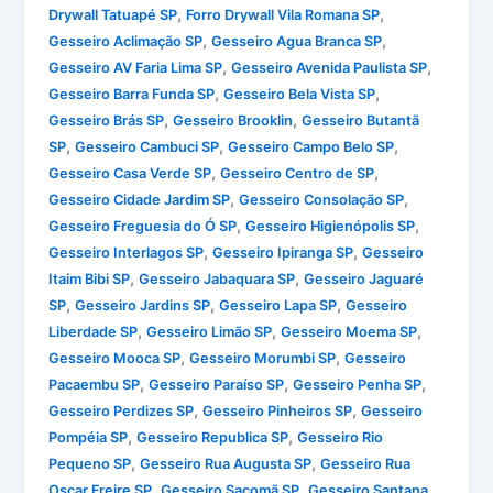
,
,
Drywall Tatuapé SP
Forro Drywall Vila Romana SP
,
,
Gesseiro Aclimação SP
Gesseiro Agua Branca SP
,
,
Gesseiro AV Faria Lima SP
Gesseiro Avenida Paulista SP
,
,
Gesseiro Barra Funda SP
Gesseiro Bela Vista SP
,
,
Gesseiro Brás SP
Gesseiro Brooklin
Gesseiro Butantã
,
,
,
SP
Gesseiro Cambuci SP
Gesseiro Campo Belo SP
,
,
Gesseiro Casa Verde SP
Gesseiro Centro de SP
,
,
Gesseiro Cidade Jardim SP
Gesseiro Consolação SP
,
,
Gesseiro Freguesia do Ó SP
Gesseiro Higienópolis SP
,
,
Gesseiro Interlagos SP
Gesseiro Ipiranga SP
Gesseiro
,
,
Itaim Bibi SP
Gesseiro Jabaquara SP
Gesseiro Jaguaré
,
,
,
SP
Gesseiro Jardins SP
Gesseiro Lapa SP
Gesseiro
,
,
,
Liberdade SP
Gesseiro Limão SP
Gesseiro Moema SP
,
,
Gesseiro Mooca SP
Gesseiro Morumbi SP
Gesseiro
,
,
,
Pacaembu SP
Gesseiro Paraíso SP
Gesseiro Penha SP
,
,
Gesseiro Perdizes SP
Gesseiro Pinheiros SP
Gesseiro
,
,
Pompéia SP
Gesseiro Republica SP
Gesseiro Rio
,
,
Pequeno SP
Gesseiro Rua Augusta SP
Gesseiro Rua
,
,
Oscar Freire SP
Gesseiro Sacomã SP
Gesseiro Santana