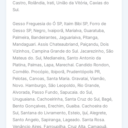
Castro, Rolândia, Irati, União da Vitória, Caxias do
Sul.
Gesso Freguesia do Ó SP, Itaim Bibi SP, Forro de
Gesso SP, Negro, Ivaiporã, Marialva, Guaratuba,
Palmeira, Bandeirantes, Jaguariaiva, Pitanga,
Mandaguari. Assis Chateaubriand, Paiçandu, Dois
Vizinhos, Campina Grande do Sul. Jacarezinho, São
Mateus do. Sul, Medianeira, Santo Antonio da
Platina, Palmas, Lapa, Marechal. Candido Rondon,
Cornélio. Procópio, Ibiporã, Prudentópolis PR,
Pelotas, Canoas, Santa Maria. Gravatai, Viamão,
Novo. Hamburgo, São Leopoldo, Rio Grande,
Alvorada, Passo Fundo, Sapucaia. do Sul,
Uruguaiana. Cachoeirinha, Santa Cruz do Sul, Bagé,
Bento Gonçalves, Erechim, Guaiba. Cachoeira do
Sul, Santana do Livramento, Esteio, Ijuí, Alegrete,
Santo Angelo, Sapiranga, Lageado. Santa Rosa.
Venâncio Aires, Farroupilha, Cruz Alta, Camaquã,