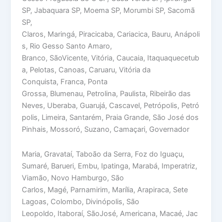
SP, Jabaquara SP, Moema SP, Morumbi SP, Sacomã
SP,
Claros, Maringá, Piracicaba, Cariacica, Bauru, Anápoli
s, Rio Gesso Santo Amaro,
Branco, SãoVicente, Vitória, Caucaia, Itaquaquecetub
a, Pelotas, Canoas, Caruaru, Vitória da
Conquista, Franca, Ponta
Grossa, Blumenau, Petrolina, Paulista, Ribeirão das
Neves, Uberaba, Guarujá, Cascavel, Petrópolis, Petró
polis, Limeira, Santarém, Praia Grande, São José dos
Pinhais, Mossoró, Suzano, Camaçari, Governador
Maria, Gravataí, Taboão da Serra, Foz do Iguaçu,
Sumaré, Barueri, Embu, Ipatinga, Marabá, Imperatriz,
Viamão, Novo Hamburgo, São
Carlos, Magé, Parnamirim, Marília, Arapiraca, Sete
Lagoas, Colombo, Divinópolis, São
Leopoldo, Itaboraí, SãoJosé, Americana, Macaé, Jac