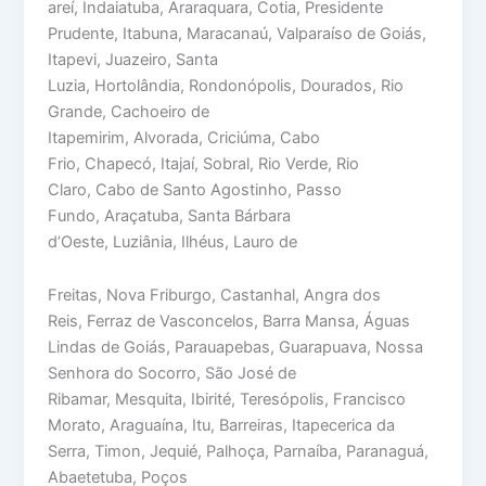
areí, Indaiatuba, Araraquara, Cotia, Presidente
Prudente, Itabuna, Maracanaú, Valparaíso de Goiás,
Itapevi, Juazeiro, Santa
Luzia, Hortolândia, Rondonópolis, Dourados, Rio
Grande, Cachoeiro de
Itapemirim, Alvorada, Criciúma, Cabo
Frio, Chapecó, Itajaí, Sobral, Rio Verde, Rio
Claro, Cabo de Santo Agostinho, Passo
Fundo, Araçatuba, Santa Bárbara
d’Oeste, Luziânia, Ilhéus, Lauro de
Freitas, Nova Friburgo, Castanhal, Angra dos
Reis, Ferraz de Vasconcelos, Barra Mansa, Águas
Lindas de Goiás, Parauapebas, Guarapuava, Nossa
Senhora do Socorro, São José de
Ribamar, Mesquita, Ibirité, Teresópolis, Francisco
Morato, Araguaína, Itu, Barreiras, Itapecerica da
Serra, Timon, Jequié, Palhoça, Parnaíba, Paranaguá,
Abaetetuba, Poços