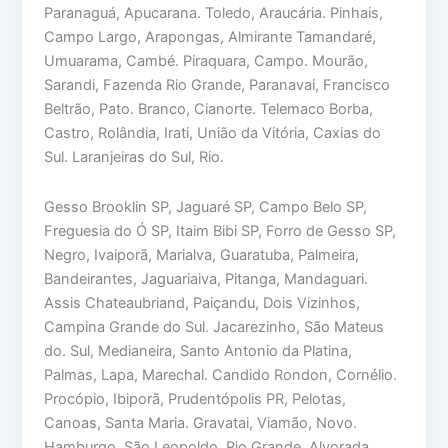
Paranaguá, Apucarana. Toledo, Araucária. Pinhais,
Campo Largo, Arapongas, Almirante Tamandaré,
Umuarama, Cambé. Piraquara, Campo. Mourão,
Sarandi, Fazenda Rio Grande, Paranavai, Francisco
Beltrão, Pato. Branco, Cianorte. Telemaco Borba,
Castro, Rolândia, Irati, União da Vitória, Caxias do
Sul. Laranjeiras do Sul, Rio.
Gesso Brooklin SP, Jaguaré SP, Campo Belo SP,
Freguesia do Ó SP, Itaim Bibi SP, Forro de Gesso SP,
Negro, Ivaiporã, Marialva, Guaratuba, Palmeira,
Bandeirantes, Jaguariaiva, Pitanga, Mandaguari.
Assis Chateaubriand, Paiçandu, Dois Vizinhos,
Campina Grande do Sul. Jacarezinho, São Mateus
do. Sul, Medianeira, Santo Antonio da Platina,
Palmas, Lapa, Marechal. Candido Rondon, Cornélio.
Procópio, Ibiporã, Prudentópolis PR, Pelotas,
Canoas, Santa Maria. Gravatai, Viamão, Novo.
Hamburgo, São Leopoldo, Rio Grande, Alvorada,