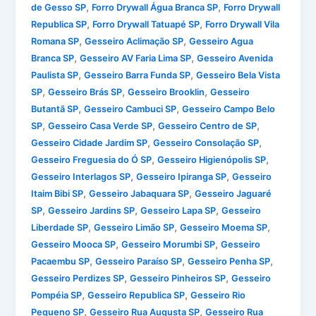
,
,
de Gesso SP
Forro Drywall Água Branca SP
Forro Drywall
,
,
Republica SP
Forro Drywall Tatuapé SP
Forro Drywall Vila
,
,
Romana SP
Gesseiro Aclimação SP
Gesseiro Agua
,
,
Branca SP
Gesseiro AV Faria Lima SP
Gesseiro Avenida
,
,
Paulista SP
Gesseiro Barra Funda SP
Gesseiro Bela Vista
,
,
,
SP
Gesseiro Brás SP
Gesseiro Brooklin
Gesseiro
,
,
Butantã SP
Gesseiro Cambuci SP
Gesseiro Campo Belo
,
,
,
SP
Gesseiro Casa Verde SP
Gesseiro Centro de SP
,
,
Gesseiro Cidade Jardim SP
Gesseiro Consolação SP
,
,
Gesseiro Freguesia do Ó SP
Gesseiro Higienópolis SP
,
,
Gesseiro Interlagos SP
Gesseiro Ipiranga SP
Gesseiro
,
,
Itaim Bibi SP
Gesseiro Jabaquara SP
Gesseiro Jaguaré
,
,
,
SP
Gesseiro Jardins SP
Gesseiro Lapa SP
Gesseiro
,
,
,
Liberdade SP
Gesseiro Limão SP
Gesseiro Moema SP
,
,
Gesseiro Mooca SP
Gesseiro Morumbi SP
Gesseiro
,
,
,
Pacaembu SP
Gesseiro Paraíso SP
Gesseiro Penha SP
,
,
Gesseiro Perdizes SP
Gesseiro Pinheiros SP
Gesseiro
,
,
Pompéia SP
Gesseiro Republica SP
Gesseiro Rio
,
,
Pequeno SP
Gesseiro Rua Augusta SP
Gesseiro Rua