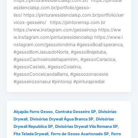
https://pinturaresidencialsp.com.br/ https://pinturar
esidencialsp.com.br/portfolio/gesso-
liso/ https://pinturaresidencialsp.com.br/portfolio/ser
vicos-gesseiro/ https://pintoremsp.com.br
https://www.instagram.com/gesseirosp https://ww
w.instagram.com/pinturaresidencialsp https://www.i
nstagram.com/gessolondrina #gessoBoaEsperanca,
#gessoBomJesusdoNorte, #gessoBrejetuba,
#gessoCachoeirodeItapemirim, #gessoCariacica,
#gessoCastelo, #gessoColatina,
#gessoConceicaodaBarra, #gessozonaoeste
#gesseirozonasul #pintorsp #pinturapredial
,
,
Alçapão Forro Gesso
Contrata Gesseiro SP
Divisórias
,
,
Drywall
Divisórias Drywall Água Branca SP
Divisórias
,
,
Drywall Republica SP
Divisórias Drywall Vila Romana SP
,
,
Fita Telada Drywall
Forro de Gesso Acartonado SP
Forro