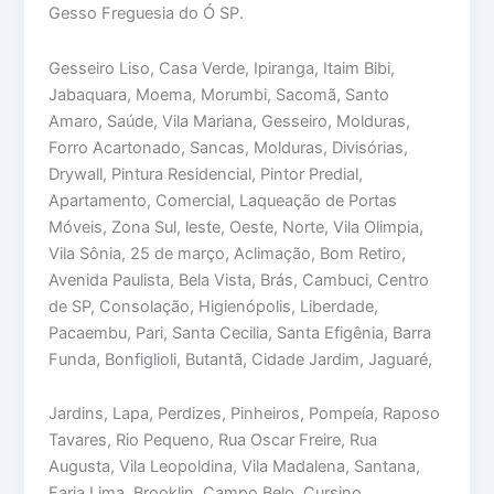
Gesso Freguesia do Ó SP.
Gesseiro Liso, Casa Verde, Ipiranga, Itaim Bibi,
Jabaquara, Moema, Morumbi, Sacomã, Santo
Amaro, Saúde, Vila Mariana, Gesseiro, Molduras,
Forro Acartonado, Sancas, Molduras, Divisórias,
Drywall, Pintura Residencial, Pintor Predial,
Apartamento, Comercial, Laqueação de Portas
Móveis, Zona Sul, leste, Oeste, Norte, Vila Olimpia,
Vila Sônia, 25 de março, Aclimação, Bom Retiro,
Avenida Paulista, Bela Vista, Brás, Cambuci, Centro
de SP, Consolação, Higienópolis, Liberdade,
Pacaembu, Pari, Santa Cecilia, Santa Efigênia, Barra
Funda, Bonfiglioli, Butantã, Cidade Jardim, Jaguaré,
Jardins, Lapa, Perdizes, Pinheiros, Pompeía, Raposo
Tavares, Rio Pequeno, Rua Oscar Freire, Rua
Augusta, Vila Leopoldina, Vila Madalena, Santana,
Faria Lima, Brooklin, Campo Belo, Cursino,