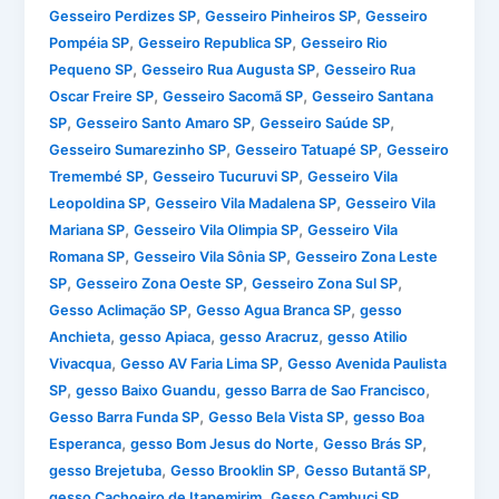
,
,
Gesseiro Perdizes SP
Gesseiro Pinheiros SP
Gesseiro
,
,
Pompéia SP
Gesseiro Republica SP
Gesseiro Rio
,
,
Pequeno SP
Gesseiro Rua Augusta SP
Gesseiro Rua
,
,
Oscar Freire SP
Gesseiro Sacomã SP
Gesseiro Santana
,
,
,
SP
Gesseiro Santo Amaro SP
Gesseiro Saúde SP
,
,
Gesseiro Sumarezinho SP
Gesseiro Tatuapé SP
Gesseiro
,
,
Tremembé SP
Gesseiro Tucuruvi SP
Gesseiro Vila
,
,
Leopoldina SP
Gesseiro Vila Madalena SP
Gesseiro Vila
,
,
Mariana SP
Gesseiro Vila Olimpia SP
Gesseiro Vila
,
,
Romana SP
Gesseiro Vila Sônia SP
Gesseiro Zona Leste
,
,
,
SP
Gesseiro Zona Oeste SP
Gesseiro Zona Sul SP
,
,
Gesso Aclimação SP
Gesso Agua Branca SP
gesso
,
,
,
Anchieta
gesso Apiaca
gesso Aracruz
gesso Atilio
,
,
Vivacqua
Gesso AV Faria Lima SP
Gesso Avenida Paulista
,
,
,
SP
gesso Baixo Guandu
gesso Barra de Sao Francisco
,
,
Gesso Barra Funda SP
Gesso Bela Vista SP
gesso Boa
,
,
,
Esperanca
gesso Bom Jesus do Norte
Gesso Brás SP
,
,
,
gesso Brejetuba
Gesso Brooklin SP
Gesso Butantã SP
,
,
gesso Cachoeiro de Itapemirim
Gesso Cambuci SP