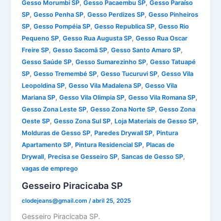
,
,
Gesso Morumbi SP
Gesso Pacaembu SP
Gesso Paraíso
,
,
,
SP
Gesso Penha SP
Gesso Perdizes SP
Gesso Pinheiros
,
,
,
SP
Gesso Pompéia SP
Gesso Republica SP
Gesso Rio
,
,
Pequeno SP
Gesso Rua Augusta SP
Gesso Rua Oscar
,
,
,
Freire SP
Gesso Sacomã SP
Gesso Santo Amaro SP
,
,
Gesso Saúde SP
Gesso Sumarezinho SP
Gesso Tatuapé
,
,
,
SP
Gesso Tremembé SP
Gesso Tucuruvi SP
Gesso Vila
,
,
Leopoldina SP
Gesso Vila Madalena SP
Gesso Vila
,
,
,
Mariana SP
Gesso Vila Olimpia SP
Gesso Vila Romana SP
,
,
Gesso Zona Leste SP
Gesso Zona Norte SP
Gesso Zona
,
,
,
Oeste SP
Gesso Zona Sul SP
Loja Materiais de Gesso SP
,
,
Molduras de Gesso SP
Paredes Drywall SP
Pintura
,
,
Apartamento SP
Pintura Residencial SP
Placas de
,
,
,
Drywall
Precisa se Gesseiro SP
Sancas de Gesso SP
vagas de emprego
Gesseiro Piracicaba SP
clodejeans@gmail.com
/
abril 25, 2025
Gesseiro Piracicaba SP.