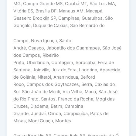
MG, Campo Grande MS, Cuiabá MT, São Luis MA,
Vitória ES, Brasília DF, Manaus AM, Macapá,
Gesseiro Brooklin SP, Campinas, Guarulhos, São
Gonçalo, Duque de Caxias, São Bernardo do
Campo, Nova Iguaçu, Santo
André, Osasco, Jaboatão dos Guararapes, São José
dos Campos, Ribeirão
Preto, Uberlândia, Contagem, Sorocaba, Feira de
Santana, Joinville, Juiz de Fora, Londrina, Aparecida
de Goiânia, Niterói, Ananindeua, Belford
Roxo, Campos dos Goytacazes, Serra, Caxias do
Sul, São João de Meriti, Vila Velha, Mauá, São José
do Rio Preto, Santos, Franco da Rocha, Mogi das
Cruzes, Diadema, Betim, Campina
Grande, Jundiaí, Olinda, Carapicuíba, Patos de
Minas, Mogi Guaçu, Montes
Gesso Brooklin SP, Campo Belo SP, Freguesia do Ó