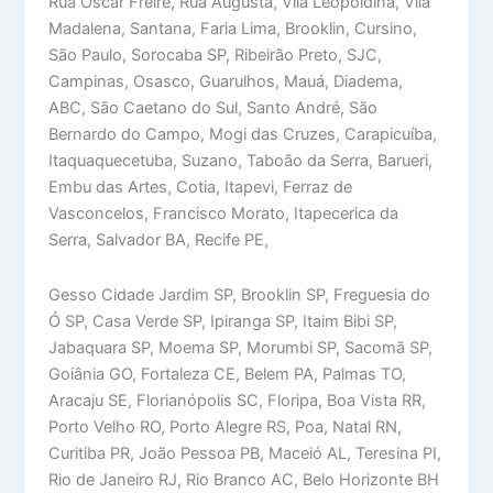
Rua Oscar Freire, Rua Augusta, Vila Leopoldina, Vila
Madalena, Santana, Faria Lima, Brooklin, Cursino,
São Paulo, Sorocaba SP, Ribeirão Preto, SJC,
Campinas, Osasco, Guarulhos, Mauá, Diadema,
ABC, São Caetano do Sul, Santo André, São
Bernardo do Campo, Mogi das Cruzes, Carapicuíba,
Itaquaquecetuba, Suzano, Taboão da Serra, Barueri,
Embu das Artes, Cotia, Itapevi, Ferraz de
Vasconcelos, Francisco Morato, Itapecerica da
Serra, Salvador BA, Recife PE,
Gesso Cidade Jardim SP, Brooklin SP, Freguesia do
Ó SP, Casa Verde SP, Ipiranga SP, Itaim Bibi SP,
Jabaquara SP, Moema SP, Morumbi SP, Sacomã SP,
Goiânia GO, Fortaleza CE, Belem PA, Palmas TO,
Aracaju SE, Florianópolis SC, Floripa, Boa Vista RR,
Porto Velho RO, Porto Alegre RS, Poa, Natal RN,
Curitiba PR, João Pessoa PB, Maceió AL, Teresina PI,
Rio de Janeiro RJ, Rio Branco AC, Belo Horizonte BH