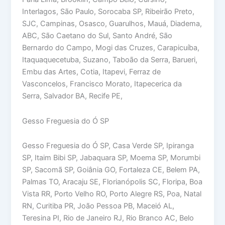
Interlagos, São Paulo, Sorocaba SP, Ribeirão Preto,
SJC, Campinas, Osasco, Guarulhos, Mauá, Diadema,
ABC, São Caetano do Sul, Santo André, São
Bernardo do Campo, Mogi das Cruzes, Carapicuíba,
Itaquaquecetuba, Suzano, Taboão da Serra, Barueri,
Embu das Artes, Cotia, Itapevi, Ferraz de
Vasconcelos, Francisco Morato, Itapecerica da
Serra, Salvador BA, Recife PE,
Gesso Freguesia do Ó SP
Gesso Freguesia do Ó SP, Casa Verde SP, Ipiranga
SP, Itaim Bibi SP, Jabaquara SP, Moema SP, Morumbi
SP, Sacomã SP, Goiânia GO, Fortaleza CE, Belem PA,
Palmas TO, Aracaju SE, Florianópolis SC, Floripa, Boa
Vista RR, Porto Velho RO, Porto Alegre RS, Poa, Natal
RN, Curitiba PR, João Pessoa PB, Maceió AL,
Teresina PI, Rio de Janeiro RJ, Rio Branco AC, Belo