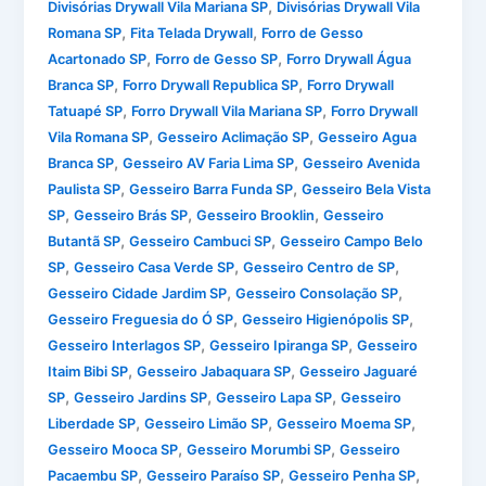
,
Divisórias Drywall Vila Mariana SP
Divisórias Drywall Vila
,
,
Romana SP
Fita Telada Drywall
Forro de Gesso
,
,
Acartonado SP
Forro de Gesso SP
Forro Drywall Água
,
,
Branca SP
Forro Drywall Republica SP
Forro Drywall
,
,
Tatuapé SP
Forro Drywall Vila Mariana SP
Forro Drywall
,
,
Vila Romana SP
Gesseiro Aclimação SP
Gesseiro Agua
,
,
Branca SP
Gesseiro AV Faria Lima SP
Gesseiro Avenida
,
,
Paulista SP
Gesseiro Barra Funda SP
Gesseiro Bela Vista
,
,
,
SP
Gesseiro Brás SP
Gesseiro Brooklin
Gesseiro
,
,
Butantã SP
Gesseiro Cambuci SP
Gesseiro Campo Belo
,
,
,
SP
Gesseiro Casa Verde SP
Gesseiro Centro de SP
,
,
Gesseiro Cidade Jardim SP
Gesseiro Consolação SP
,
,
Gesseiro Freguesia do Ó SP
Gesseiro Higienópolis SP
,
,
Gesseiro Interlagos SP
Gesseiro Ipiranga SP
Gesseiro
,
,
Itaim Bibi SP
Gesseiro Jabaquara SP
Gesseiro Jaguaré
,
,
,
SP
Gesseiro Jardins SP
Gesseiro Lapa SP
Gesseiro
,
,
,
Liberdade SP
Gesseiro Limão SP
Gesseiro Moema SP
,
,
Gesseiro Mooca SP
Gesseiro Morumbi SP
Gesseiro
,
,
,
Pacaembu SP
Gesseiro Paraíso SP
Gesseiro Penha SP