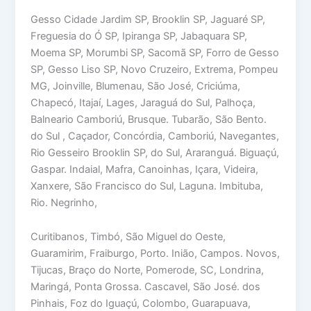
Gesso Cidade Jardim SP, Brooklin SP, Jaguaré SP,
Freguesia do Ó SP, Ipiranga SP, Jabaquara SP,
Moema SP, Morumbi SP, Sacomã SP, Forro de Gesso
SP, Gesso Liso SP, Novo Cruzeiro, Extrema, Pompeu
MG, Joinville, Blumenau, São José, Criciúma,
Chapecó, Itajaí, Lages, Jaraguá do Sul, Palhoça,
Balneario Camboriú, Brusque. Tubarão, São Bento.
do Sul , Caçador, Concórdia, Camboriú, Navegantes,
Rio Gesseiro Brooklin SP, do Sul, Araranguá. Biguaçú,
Gaspar. Indaial, Mafra, Canoinhas, Içara, Videira,
Xanxere, São Francisco do Sul, Laguna. Imbituba,
Rio. Negrinho,
Curitibanos, Timbó, São Miguel do Oeste,
Guaramirim, Fraiburgo, Porto. Inião, Campos. Novos,
Tijucas, Braço do Norte, Pomerode, SC, Londrina,
Maringá, Ponta Grossa. Cascavel, São José. dos
Pinhais, Foz do Iguaçú, Colombo, Guarapuava,