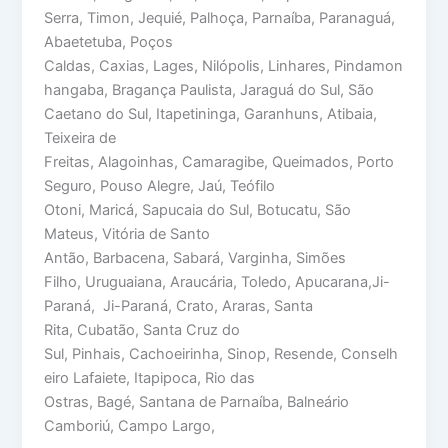
Serra, Timon, Jequié, Palhoça, Parnaíba, Paranaguá,
Abaetetuba, Poços
Caldas, Caxias, Lages, Nilópolis, Linhares, Pindamon
hangaba, Bragança Paulista, Jaraguá do Sul, São
Caetano do Sul, Itapetininga, Garanhuns, Atibaia,
Teixeira de
Freitas, Alagoinhas, Camaragibe, Queimados, Porto
Seguro, Pouso Alegre, Jaú, Teófilo
Otoni, Maricá, Sapucaia do Sul, Botucatu, São
Mateus, Vitória de Santo
Antão, Barbacena, Sabará, Varginha, Simões
Filho, Uruguaiana, Araucária, Toledo, Apucarana,Ji-
Paraná, Ji-Paraná, Crato, Araras, Santa
Rita, Cubatão, Santa Cruz do
Sul, Pinhais, Cachoeirinha, Sinop, Resende, Conselh
eiro Lafaiete, Itapipoca, Rio das
Ostras, Bagé, Santana de Parnaíba, Balneário
Camboriú, Campo Largo,