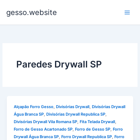
Ir
gesso.website
para
o
conteúdo
Paredes Drywall SP
,
,
Alçapão Forro Gesso
Divisórias Drywall
Divisórias Drywall
,
,
Água Branca SP
Divisórias Drywall Republica SP
,
,
Divisórias Drywall Vila Romana SP
Fita Telada Drywall
,
,
Forro de Gesso Acartonado SP
Forro de Gesso SP
Forro
,
,
Drywall Água Branca SP
Forro Drywall Republica SP
Forro