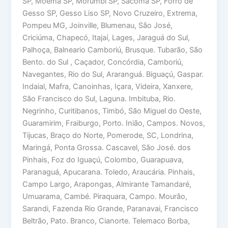
SP, Moema SP, Morumbi SP, Sacomã SP, Forro de
Gesso SP, Gesso Liso SP, Novo Cruzeiro, Extrema,
Pompeu MG, Joinville, Blumenau, São José,
Criciúma, Chapecó, Itajaí, Lages, Jaraguá do Sul,
Palhoça, Balneario Camboriú, Brusque. Tubarão, São
Bento. do Sul , Caçador, Concórdia, Camboriú,
Navegantes, Rio do Sul, Araranguá. Biguaçú, Gaspar.
Indaial, Mafra, Canoinhas, Içara, Videira, Xanxere,
São Francisco do Sul, Laguna. Imbituba, Rio.
Negrinho, Curitibanos, Timbó, São Miguel do Oeste,
Guaramirim, Fraiburgo, Porto. Inião, Campos. Novos,
Tijucas, Braço do Norte, Pomerode, SC, Londrina,
Maringá, Ponta Grossa. Cascavel, São José. dos
Pinhais, Foz do Iguaçú, Colombo, Guarapuava,
Paranaguá, Apucarana. Toledo, Araucária. Pinhais,
Campo Largo, Arapongas, Almirante Tamandaré,
Umuarama, Cambé. Piraquara, Campo. Mourão,
Sarandi, Fazenda Rio Grande, Paranavai, Francisco
Beltrão, Pato. Branco, Cianorte. Telemaco Borba,