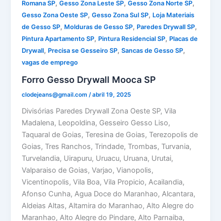
,
,
,
Romana SP
Gesso Zona Leste SP
Gesso Zona Norte SP
,
,
Gesso Zona Oeste SP
Gesso Zona Sul SP
Loja Materiais
,
,
,
de Gesso SP
Molduras de Gesso SP
Paredes Drywall SP
,
,
Pintura Apartamento SP
Pintura Residencial SP
Placas de
,
,
,
Drywall
Precisa se Gesseiro SP
Sancas de Gesso SP
vagas de emprego
Forro Gesso Drywall Mooca SP
clodejeans@gmail.com
/
abril 19, 2025
Divisórias Paredes Drywall Zona Oeste SP, Vila
Madalena, Leopoldina, Gesseiro Gesso Liso,
Taquaral de Goias, Teresina de Goias, Terezopolis de
Goias, Tres Ranchos, Trindade, Trombas, Turvania,
Turvelandia, Uirapuru, Uruacu, Uruana, Urutai,
Valparaiso de Goias, Varjao, Vianopolis,
Vicentinopolis, Vila Boa, Vila Propicio, Acailandia,
Afonso Cunha, Agua Doce do Maranhao, Alcantara,
Aldeias Altas, Altamira do Maranhao, Alto Alegre do
Maranhao, Alto Alegre do Pindare, Alto Parnaiba,