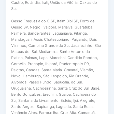
Castro, Rolândia, Irati, União da Vitória, Caxias do
Sul.
Gesso Freguesia do Ó SP, Itaim Bibi SP, Forro de
Gesso SP, Negro, Ivaiporã, Marialva, Guaratuba,
Palmeira, Bandeirantes, Jaguariaiva, Pitanga,
Mandaguari. Assis Chateaubriand, Paiçandu, Dois
Vizinhos, Campina Grande do Sul. Jacarezinho, São
Mateus do. Sul, Medianeira, Santo Antonio da
Platina, Palmas, Lapa, Marechal. Candido Rondon,
Cornélio. Procópio, Ibiporã, Prudentópolis PR,
Pelotas, Canoas, Santa Maria. Gravatai, Viamão,
Novo. Hamburgo, São Leopoldo, Rio Grande,
Alvorada, Passo Fundo, Sapucaia. do Sul,
Uruguaiana. Cachoeirinha, Santa Cruz do Sul, Bagé,
Bento Gonçalves, Erechim, Guaiba. Cachoeira do
Sul, Santana do Livramento, Esteio, Ijuí, Alegrete,
Santo Angelo, Sapiranga, Lageado. Santa Rosa.
Venâncio Aires, Farroupilha, Cruz Alta, Camaquã,