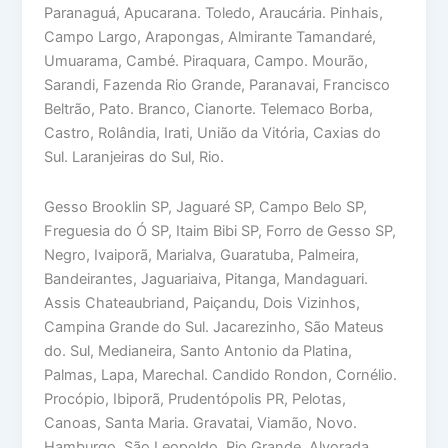
Paranaguá, Apucarana. Toledo, Araucária. Pinhais,
Campo Largo, Arapongas, Almirante Tamandaré,
Umuarama, Cambé. Piraquara, Campo. Mourão,
Sarandi, Fazenda Rio Grande, Paranavai, Francisco
Beltrão, Pato. Branco, Cianorte. Telemaco Borba,
Castro, Rolândia, Irati, União da Vitória, Caxias do
Sul. Laranjeiras do Sul, Rio.
Gesso Brooklin SP, Jaguaré SP, Campo Belo SP,
Freguesia do Ó SP, Itaim Bibi SP, Forro de Gesso SP,
Negro, Ivaiporã, Marialva, Guaratuba, Palmeira,
Bandeirantes, Jaguariaiva, Pitanga, Mandaguari.
Assis Chateaubriand, Paiçandu, Dois Vizinhos,
Campina Grande do Sul. Jacarezinho, São Mateus
do. Sul, Medianeira, Santo Antonio da Platina,
Palmas, Lapa, Marechal. Candido Rondon, Cornélio.
Procópio, Ibiporã, Prudentópolis PR, Pelotas,
Canoas, Santa Maria. Gravatai, Viamão, Novo.
Hamburgo, São Leopoldo, Rio Grande, Alvorada,