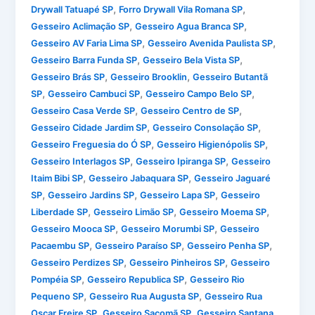
,
,
Drywall Tatuapé SP
Forro Drywall Vila Romana SP
,
,
Gesseiro Aclimação SP
Gesseiro Agua Branca SP
,
,
Gesseiro AV Faria Lima SP
Gesseiro Avenida Paulista SP
,
,
Gesseiro Barra Funda SP
Gesseiro Bela Vista SP
,
,
Gesseiro Brás SP
Gesseiro Brooklin
Gesseiro Butantã
,
,
,
SP
Gesseiro Cambuci SP
Gesseiro Campo Belo SP
,
,
Gesseiro Casa Verde SP
Gesseiro Centro de SP
,
,
Gesseiro Cidade Jardim SP
Gesseiro Consolação SP
,
,
Gesseiro Freguesia do Ó SP
Gesseiro Higienópolis SP
,
,
Gesseiro Interlagos SP
Gesseiro Ipiranga SP
Gesseiro
,
,
Itaim Bibi SP
Gesseiro Jabaquara SP
Gesseiro Jaguaré
,
,
,
SP
Gesseiro Jardins SP
Gesseiro Lapa SP
Gesseiro
,
,
,
Liberdade SP
Gesseiro Limão SP
Gesseiro Moema SP
,
,
Gesseiro Mooca SP
Gesseiro Morumbi SP
Gesseiro
,
,
,
Pacaembu SP
Gesseiro Paraíso SP
Gesseiro Penha SP
,
,
Gesseiro Perdizes SP
Gesseiro Pinheiros SP
Gesseiro
,
,
Pompéia SP
Gesseiro Republica SP
Gesseiro Rio
,
,
Pequeno SP
Gesseiro Rua Augusta SP
Gesseiro Rua
,
,
Oscar Freire SP
Gesseiro Sacomã SP
Gesseiro Santana