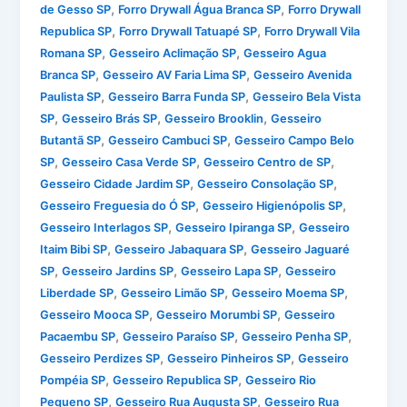
,
,
de Gesso SP
Forro Drywall Água Branca SP
Forro Drywall
,
,
Republica SP
Forro Drywall Tatuapé SP
Forro Drywall Vila
,
,
Romana SP
Gesseiro Aclimação SP
Gesseiro Agua
,
,
Branca SP
Gesseiro AV Faria Lima SP
Gesseiro Avenida
,
,
Paulista SP
Gesseiro Barra Funda SP
Gesseiro Bela Vista
,
,
,
SP
Gesseiro Brás SP
Gesseiro Brooklin
Gesseiro
,
,
Butantã SP
Gesseiro Cambuci SP
Gesseiro Campo Belo
,
,
,
SP
Gesseiro Casa Verde SP
Gesseiro Centro de SP
,
,
Gesseiro Cidade Jardim SP
Gesseiro Consolação SP
,
,
Gesseiro Freguesia do Ó SP
Gesseiro Higienópolis SP
,
,
Gesseiro Interlagos SP
Gesseiro Ipiranga SP
Gesseiro
,
,
Itaim Bibi SP
Gesseiro Jabaquara SP
Gesseiro Jaguaré
,
,
,
SP
Gesseiro Jardins SP
Gesseiro Lapa SP
Gesseiro
,
,
,
Liberdade SP
Gesseiro Limão SP
Gesseiro Moema SP
,
,
Gesseiro Mooca SP
Gesseiro Morumbi SP
Gesseiro
,
,
,
Pacaembu SP
Gesseiro Paraíso SP
Gesseiro Penha SP
,
,
Gesseiro Perdizes SP
Gesseiro Pinheiros SP
Gesseiro
,
,
Pompéia SP
Gesseiro Republica SP
Gesseiro Rio
,
,
Pequeno SP
Gesseiro Rua Augusta SP
Gesseiro Rua