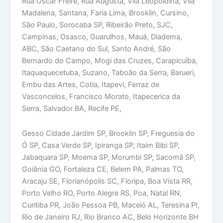
Rua Oscar Freire, Rua Augusta, Vila Leopoldina, Vila
Madalena, Santana, Faria Lima, Brooklin, Cursino,
São Paulo, Sorocaba SP, Ribeirão Preto, SJC,
Campinas, Osasco, Guarulhos, Mauá, Diadema,
ABC, São Caetano do Sul, Santo André, São
Bernardo do Campo, Mogi das Cruzes, Carapicuíba,
Itaquaquecetuba, Suzano, Taboão da Serra, Barueri,
Embu das Artes, Cotia, Itapevi, Ferraz de
Vasconcelos, Francisco Morato, Itapecerica da
Serra, Salvador BA, Recife PE,
Gesso Cidade Jardim SP, Brooklin SP, Freguesia do
Ó SP, Casa Verde SP, Ipiranga SP, Itaim Bibi SP,
Jabaquara SP, Moema SP, Morumbi SP, Sacomã SP,
Goiânia GO, Fortaleza CE, Belem PA, Palmas TO,
Aracaju SE, Florianópolis SC, Floripa, Boa Vista RR,
Porto Velho RO, Porto Alegre RS, Poa, Natal RN,
Curitiba PR, João Pessoa PB, Maceió AL, Teresina PI,
Rio de Janeiro RJ, Rio Branco AC, Belo Horizonte BH