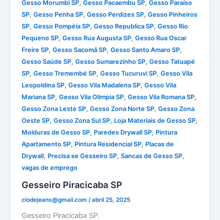
,
,
Gesso Morumbi SP
Gesso Pacaembu SP
Gesso Paraíso
,
,
,
SP
Gesso Penha SP
Gesso Perdizes SP
Gesso Pinheiros
,
,
,
SP
Gesso Pompéia SP
Gesso Republica SP
Gesso Rio
,
,
Pequeno SP
Gesso Rua Augusta SP
Gesso Rua Oscar
,
,
,
Freire SP
Gesso Sacomã SP
Gesso Santo Amaro SP
,
,
Gesso Saúde SP
Gesso Sumarezinho SP
Gesso Tatuapé
,
,
,
SP
Gesso Tremembé SP
Gesso Tucuruvi SP
Gesso Vila
,
,
Leopoldina SP
Gesso Vila Madalena SP
Gesso Vila
,
,
,
Mariana SP
Gesso Vila Olimpia SP
Gesso Vila Romana SP
,
,
Gesso Zona Leste SP
Gesso Zona Norte SP
Gesso Zona
,
,
,
Oeste SP
Gesso Zona Sul SP
Loja Materiais de Gesso SP
,
,
Molduras de Gesso SP
Paredes Drywall SP
Pintura
,
,
Apartamento SP
Pintura Residencial SP
Placas de
,
,
,
Drywall
Precisa se Gesseiro SP
Sancas de Gesso SP
vagas de emprego
Gesseiro Piracicaba SP
clodejeans@gmail.com
/
abril 25, 2025
Gesseiro Piracicaba SP.