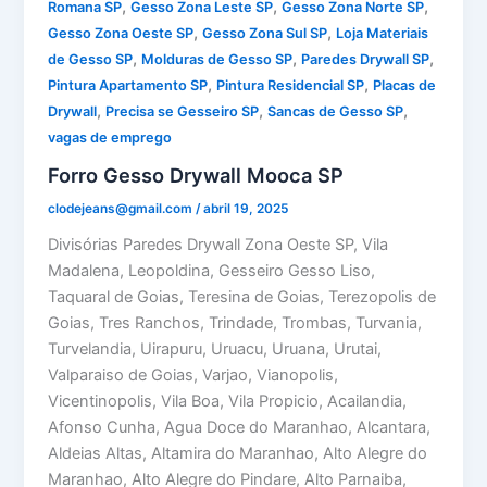
,
,
,
Romana SP
Gesso Zona Leste SP
Gesso Zona Norte SP
,
,
Gesso Zona Oeste SP
Gesso Zona Sul SP
Loja Materiais
,
,
,
de Gesso SP
Molduras de Gesso SP
Paredes Drywall SP
,
,
Pintura Apartamento SP
Pintura Residencial SP
Placas de
,
,
,
Drywall
Precisa se Gesseiro SP
Sancas de Gesso SP
vagas de emprego
Forro Gesso Drywall Mooca SP
clodejeans@gmail.com
/
abril 19, 2025
Divisórias Paredes Drywall Zona Oeste SP, Vila
Madalena, Leopoldina, Gesseiro Gesso Liso,
Taquaral de Goias, Teresina de Goias, Terezopolis de
Goias, Tres Ranchos, Trindade, Trombas, Turvania,
Turvelandia, Uirapuru, Uruacu, Uruana, Urutai,
Valparaiso de Goias, Varjao, Vianopolis,
Vicentinopolis, Vila Boa, Vila Propicio, Acailandia,
Afonso Cunha, Agua Doce do Maranhao, Alcantara,
Aldeias Altas, Altamira do Maranhao, Alto Alegre do
Maranhao, Alto Alegre do Pindare, Alto Parnaiba,