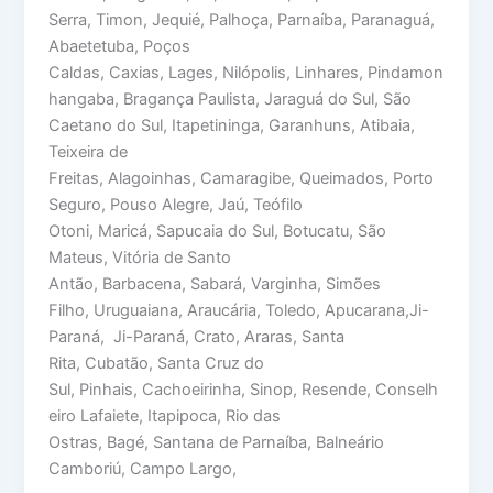
Serra, Timon, Jequié, Palhoça, Parnaíba, Paranaguá,
Abaetetuba, Poços
Caldas, Caxias, Lages, Nilópolis, Linhares, Pindamon
hangaba, Bragança Paulista, Jaraguá do Sul, São
Caetano do Sul, Itapetininga, Garanhuns, Atibaia,
Teixeira de
Freitas, Alagoinhas, Camaragibe, Queimados, Porto
Seguro, Pouso Alegre, Jaú, Teófilo
Otoni, Maricá, Sapucaia do Sul, Botucatu, São
Mateus, Vitória de Santo
Antão, Barbacena, Sabará, Varginha, Simões
Filho, Uruguaiana, Araucária, Toledo, Apucarana,Ji-
Paraná, Ji-Paraná, Crato, Araras, Santa
Rita, Cubatão, Santa Cruz do
Sul, Pinhais, Cachoeirinha, Sinop, Resende, Conselh
eiro Lafaiete, Itapipoca, Rio das
Ostras, Bagé, Santana de Parnaíba, Balneário
Camboriú, Campo Largo,