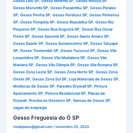
,
,
,
Gesso Liso SP
Gesso Moema SP
Gesso Mooca SP
,
,
Gesso Morumbi SP
Gesso Pacaembu SP
Gesso Paraíso
,
,
,
SP
Gesso Penha SP
Gesso Perdizes SP
Gesso Pinheiros
,
,
,
SP
Gesso Pompéia SP
Gesso Republica SP
Gesso Rio
,
,
Pequeno SP
Gesso Rua Augusta SP
Gesso Rua Oscar
,
,
,
Freire SP
Gesso Sacomã SP
Gesso Santo Amaro SP
,
,
Gesso Saúde SP
Gesso Sumarezinho SP
Gesso Tatuapé
,
,
,
SP
Gesso Tremembé SP
Gesso Tucuruvi SP
Gesso Vila
,
,
Leopoldina SP
Gesso Vila Madalena SP
Gesso Vila
,
,
,
Mariana SP
Gesso Vila Olimpia SP
Gesso Vila Romana SP
,
,
Gesso Zona Leste SP
Gesso Zona Norte SP
Gesso Zona
,
,
,
Oeste SP
Gesso Zona Sul SP
Loja Materiais de Gesso SP
,
,
Molduras de Gesso SP
Paredes Drywall SP
Pintura
,
,
Apartamento SP
Pintura Residencial SP
Placas de
,
,
,
Drywall
Precisa se Gesseiro SP
Sancas de Gesso SP
vagas de emprego
Gesso Freguesia do Ó SP
clodejeans@gmail.com
/
novembro 23, 2023