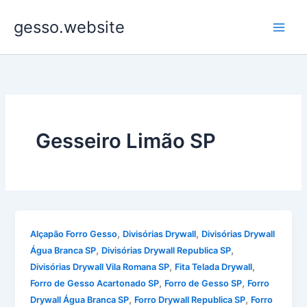
Ir
gesso.website
para
o
conteúdo
Gesseiro Limão SP
,
,
Alçapão Forro Gesso
Divisórias Drywall
Divisórias Drywall
,
,
Água Branca SP
Divisórias Drywall Republica SP
,
,
Divisórias Drywall Vila Romana SP
Fita Telada Drywall
,
,
Forro de Gesso Acartonado SP
Forro de Gesso SP
Forro
,
,
Drywall Água Branca SP
Forro Drywall Republica SP
Forro