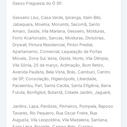
Gesso Freguesia do Ó SP.
Gesseiro Liso, Casa Verde, Ipiranga, Itaim Bibi,
Jabaquara, Moema, Morumbi, Sacomã, Santo
Amaro, Saúde, Vila Mariana, Gesseiro, Molduras,
Forro Acartonado, Sancas, Molduras, Divisórias,
Drywall, Pintura Residencial, Pintor Predial,
Apartamento, Comercial, Laqueação de Portas
Móveis, Zona Sul, leste, Oeste, Norte, Vila Olimpia,
Vila Sônia, 25 de março, Aclimação, Bom Retiro,
Avenida Paulista, Bela Vista, Brás, Cambuci, Centro
de SP, Consolação, Higienópolis, Liberdade,
Pacaembu, Pari, Santa Cecilia, Santa Efigênia, Barra
Funda, Bonfiglioli, Butantã, Cidade Jardim, Jaguaré,
Jardins, Lapa, Perdizes, Pinheiros, Pompeía, Raposo
Tavares, Rio Pequeno, Rua Oscar Freire, Rua
Augusta, Vila Leopoldina, Vila Madalena, Santana,
Faria Lima, Brooklin, Campo Belo, Cursino,