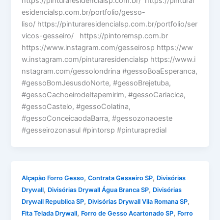
https://pinturaresidencialsp.com.br/ https://pinturar
esidencialsp.com.br/portfolio/gesso-
liso/ https://pinturaresidencialsp.com.br/portfolio/ser
vicos-gesseiro/ https://pintoremsp.com.br
https://www.instagram.com/gesseirosp https://ww
w.instagram.com/pinturaresidencialsp https://www.i
nstagram.com/gessolondrina #gessoBoaEsperanca,
#gessoBomJesusdoNorte, #gessoBrejetuba,
#gessoCachoeirodeItapemirim, #gessoCariacica,
#gessoCastelo, #gessoColatina,
#gessoConceicaodaBarra, #gessozonaoeste
#gesseirozonasul #pintorsp #pinturapredial
,
,
Alçapão Forro Gesso
Contrata Gesseiro SP
Divisórias
,
,
Drywall
Divisórias Drywall Água Branca SP
Divisórias
,
,
Drywall Republica SP
Divisórias Drywall Vila Romana SP
,
,
Fita Telada Drywall
Forro de Gesso Acartonado SP
Forro