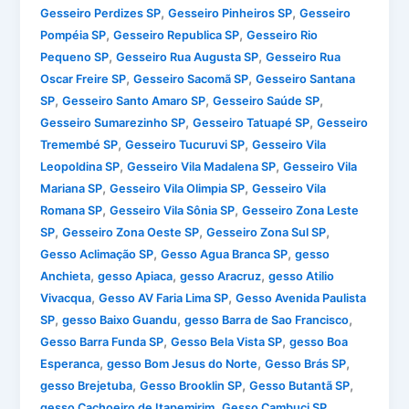
,
,
Gesseiro Perdizes SP
Gesseiro Pinheiros SP
Gesseiro
,
,
Pompéia SP
Gesseiro Republica SP
Gesseiro Rio
,
,
Pequeno SP
Gesseiro Rua Augusta SP
Gesseiro Rua
,
,
Oscar Freire SP
Gesseiro Sacomã SP
Gesseiro Santana
,
,
,
SP
Gesseiro Santo Amaro SP
Gesseiro Saúde SP
,
,
Gesseiro Sumarezinho SP
Gesseiro Tatuapé SP
Gesseiro
,
,
Tremembé SP
Gesseiro Tucuruvi SP
Gesseiro Vila
,
,
Leopoldina SP
Gesseiro Vila Madalena SP
Gesseiro Vila
,
,
Mariana SP
Gesseiro Vila Olimpia SP
Gesseiro Vila
,
,
Romana SP
Gesseiro Vila Sônia SP
Gesseiro Zona Leste
,
,
,
SP
Gesseiro Zona Oeste SP
Gesseiro Zona Sul SP
,
,
Gesso Aclimação SP
Gesso Agua Branca SP
gesso
,
,
,
Anchieta
gesso Apiaca
gesso Aracruz
gesso Atilio
,
,
Vivacqua
Gesso AV Faria Lima SP
Gesso Avenida Paulista
,
,
,
SP
gesso Baixo Guandu
gesso Barra de Sao Francisco
,
,
Gesso Barra Funda SP
Gesso Bela Vista SP
gesso Boa
,
,
,
Esperanca
gesso Bom Jesus do Norte
Gesso Brás SP
,
,
,
gesso Brejetuba
Gesso Brooklin SP
Gesso Butantã SP
,
,
gesso Cachoeiro de Itapemirim
Gesso Cambuci SP