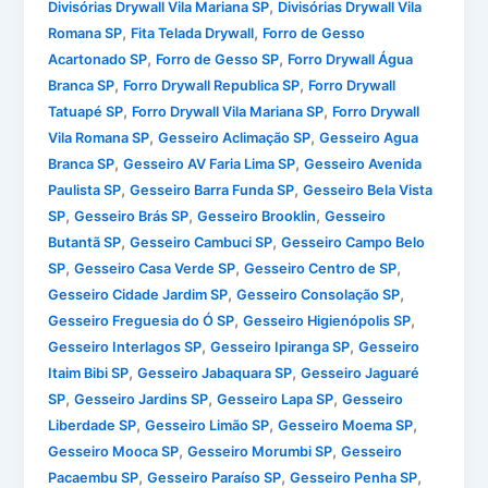
,
Divisórias Drywall Vila Mariana SP
Divisórias Drywall Vila
,
,
Romana SP
Fita Telada Drywall
Forro de Gesso
,
,
Acartonado SP
Forro de Gesso SP
Forro Drywall Água
,
,
Branca SP
Forro Drywall Republica SP
Forro Drywall
,
,
Tatuapé SP
Forro Drywall Vila Mariana SP
Forro Drywall
,
,
Vila Romana SP
Gesseiro Aclimação SP
Gesseiro Agua
,
,
Branca SP
Gesseiro AV Faria Lima SP
Gesseiro Avenida
,
,
Paulista SP
Gesseiro Barra Funda SP
Gesseiro Bela Vista
,
,
,
SP
Gesseiro Brás SP
Gesseiro Brooklin
Gesseiro
,
,
Butantã SP
Gesseiro Cambuci SP
Gesseiro Campo Belo
,
,
,
SP
Gesseiro Casa Verde SP
Gesseiro Centro de SP
,
,
Gesseiro Cidade Jardim SP
Gesseiro Consolação SP
,
,
Gesseiro Freguesia do Ó SP
Gesseiro Higienópolis SP
,
,
Gesseiro Interlagos SP
Gesseiro Ipiranga SP
Gesseiro
,
,
Itaim Bibi SP
Gesseiro Jabaquara SP
Gesseiro Jaguaré
,
,
,
SP
Gesseiro Jardins SP
Gesseiro Lapa SP
Gesseiro
,
,
,
Liberdade SP
Gesseiro Limão SP
Gesseiro Moema SP
,
,
Gesseiro Mooca SP
Gesseiro Morumbi SP
Gesseiro
,
,
,
Pacaembu SP
Gesseiro Paraíso SP
Gesseiro Penha SP