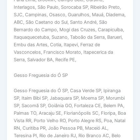
Interlagos, São Paulo, Sorocaba SP, Ribeirão Preto,
SJC, Campinas, Osasco, Guarulhos, Mauá, Diadema,
ABC, São Caetano do Sul, Santo André, São
Bernardo do Campo, Mogi das Cruzes, Carapicuíba,
Itaquaquecetuba, Suzano, Taboão da Serra, Barueri,
Embu das Artes, Cotia, Itapevi, Ferraz de
Vasconcelos, Francisco Morato, Itapecerica da
Serra, Salvador BA, Recife PE,
Gesso Freguesia do Ó SP
Gesso Freguesia do Ó SP, Casa Verde SP, Ipiranga
SP, Itaim Bibi SP, Jabaquara SP, Moema SP, Morumbi
SP, Sacomã SP, Goiânia GO, Fortaleza CE, Belem PA,
Palmas TO, Aracaju SE, Florianópolis SC, Floripa, Boa
Vista RR, Porto Velho RO, Porto Alegre RS, Poa, Natal
RN, Curitiba PR, João Pessoa PB, Maceió AL,
Teresina PI, Rio de Janeiro RJ, Rio Branco AC, Belo