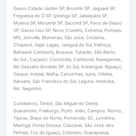
Gesso Cidade Jardim SP, Brooklin SP, Jaguaré SP,
Freguesia do Ó SP, Ipiranga SP, Jabaquara SP,
Moema SP, Morumbi SP, Sacomã SP, Forro de Gesso
SP, Gesso Liso SP, Novo Cruzeiro, Extrema, Pompeu
MG, Joinville, Blumenau, São José, Criciúma,
Chapecó, Itajaí, Lages, Jaraguá do Sul, Palhoça,
Balneario Camboriú, Brusque. Tubarão, São Bento.
do Sul , Caçador, Concórdia, Camboriú, Navegantes,
Rio Gesseiro Brooklin SP, do Sul, Araranguá. Biguaçú,
Gaspar. Indaial, Mafra, Canoinhas, Içara, Videira,
Xanxere, São Francisco do Sul, Laguna. Imbituba,
Rio. Negrinho,
Curitibanos, Timbó, São Miguel do Oeste,
Guaramirim, Fraiburgo, Porto. Inião, Campos. Novos,
Tijucas, Braço do Norte, Pomerode, SC, Londrina,
Maringá, Ponta Grossa. Cascavel, São José. dos
Pinhais, Foz do Iguaçú, Colombo, Guarapuava,