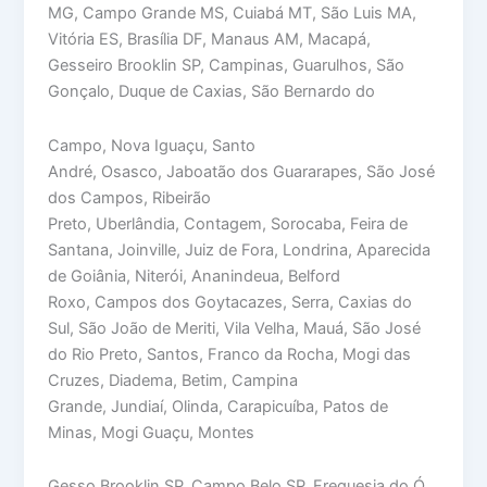
MG, Campo Grande MS, Cuiabá MT, São Luis MA,
Vitória ES, Brasília DF, Manaus AM, Macapá,
Gesseiro Brooklin SP, Campinas, Guarulhos, São
Gonçalo, Duque de Caxias, São Bernardo do
Campo, Nova Iguaçu, Santo
André, Osasco, Jaboatão dos Guararapes, São José
dos Campos, Ribeirão
Preto, Uberlândia, Contagem, Sorocaba, Feira de
Santana, Joinville, Juiz de Fora, Londrina, Aparecida
de Goiânia, Niterói, Ananindeua, Belford
Roxo, Campos dos Goytacazes, Serra, Caxias do
Sul, São João de Meriti, Vila Velha, Mauá, São José
do Rio Preto, Santos, Franco da Rocha, Mogi das
Cruzes, Diadema, Betim, Campina
Grande, Jundiaí, Olinda, Carapicuíba, Patos de
Minas, Mogi Guaçu, Montes
Gesso Brooklin SP, Campo Belo SP, Freguesia do Ó