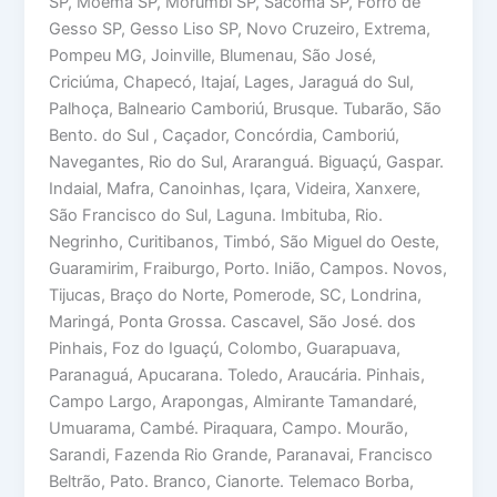
SP, Moema SP, Morumbi SP, Sacomã SP, Forro de
Gesso SP, Gesso Liso SP, Novo Cruzeiro, Extrema,
Pompeu MG, Joinville, Blumenau, São José,
Criciúma, Chapecó, Itajaí, Lages, Jaraguá do Sul,
Palhoça, Balneario Camboriú, Brusque. Tubarão, São
Bento. do Sul , Caçador, Concórdia, Camboriú,
Navegantes, Rio do Sul, Araranguá. Biguaçú, Gaspar.
Indaial, Mafra, Canoinhas, Içara, Videira, Xanxere,
São Francisco do Sul, Laguna. Imbituba, Rio.
Negrinho, Curitibanos, Timbó, São Miguel do Oeste,
Guaramirim, Fraiburgo, Porto. Inião, Campos. Novos,
Tijucas, Braço do Norte, Pomerode, SC, Londrina,
Maringá, Ponta Grossa. Cascavel, São José. dos
Pinhais, Foz do Iguaçú, Colombo, Guarapuava,
Paranaguá, Apucarana. Toledo, Araucária. Pinhais,
Campo Largo, Arapongas, Almirante Tamandaré,
Umuarama, Cambé. Piraquara, Campo. Mourão,
Sarandi, Fazenda Rio Grande, Paranavai, Francisco
Beltrão, Pato. Branco, Cianorte. Telemaco Borba,