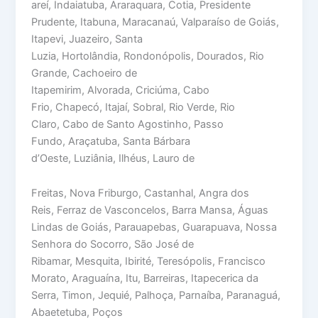
areí, Indaiatuba, Araraquara, Cotia, Presidente
Prudente, Itabuna, Maracanaú, Valparaíso de Goiás,
Itapevi, Juazeiro, Santa
Luzia, Hortolândia, Rondonópolis, Dourados, Rio
Grande, Cachoeiro de
Itapemirim, Alvorada, Criciúma, Cabo
Frio, Chapecó, Itajaí, Sobral, Rio Verde, Rio
Claro, Cabo de Santo Agostinho, Passo
Fundo, Araçatuba, Santa Bárbara
d’Oeste, Luziânia, Ilhéus, Lauro de
Freitas, Nova Friburgo, Castanhal, Angra dos
Reis, Ferraz de Vasconcelos, Barra Mansa, Águas
Lindas de Goiás, Parauapebas, Guarapuava, Nossa
Senhora do Socorro, São José de
Ribamar, Mesquita, Ibirité, Teresópolis, Francisco
Morato, Araguaína, Itu, Barreiras, Itapecerica da
Serra, Timon, Jequié, Palhoça, Parnaíba, Paranaguá,
Abaetetuba, Poços