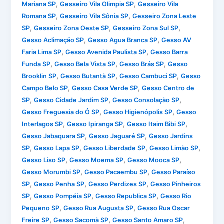
,
,
Mariana SP
Gesseiro Vila Olimpia SP
Gesseiro Vila
,
,
Romana SP
Gesseiro Vila Sônia SP
Gesseiro Zona Leste
,
,
,
SP
Gesseiro Zona Oeste SP
Gesseiro Zona Sul SP
,
,
Gesso Aclimação SP
Gesso Agua Branca SP
Gesso AV
,
,
Faria Lima SP
Gesso Avenida Paulista SP
Gesso Barra
,
,
,
Funda SP
Gesso Bela Vista SP
Gesso Brás SP
Gesso
,
,
,
Brooklin SP
Gesso Butantã SP
Gesso Cambuci SP
Gesso
,
,
Campo Belo SP
Gesso Casa Verde SP
Gesso Centro de
,
,
,
SP
Gesso Cidade Jardim SP
Gesso Consolação SP
,
,
Gesso Freguesia do Ó SP
Gesso Higienópolis SP
Gesso
,
,
,
Interlagos SP
Gesso Ipiranga SP
Gesso Itaim Bibi SP
,
,
Gesso Jabaquara SP
Gesso Jaguaré SP
Gesso Jardins
,
,
,
,
SP
Gesso Lapa SP
Gesso Liberdade SP
Gesso Limão SP
,
,
,
Gesso Liso SP
Gesso Moema SP
Gesso Mooca SP
,
,
Gesso Morumbi SP
Gesso Pacaembu SP
Gesso Paraíso
,
,
,
SP
Gesso Penha SP
Gesso Perdizes SP
Gesso Pinheiros
,
,
,
SP
Gesso Pompéia SP
Gesso Republica SP
Gesso Rio
,
,
Pequeno SP
Gesso Rua Augusta SP
Gesso Rua Oscar
,
,
,
Freire SP
Gesso Sacomã SP
Gesso Santo Amaro SP