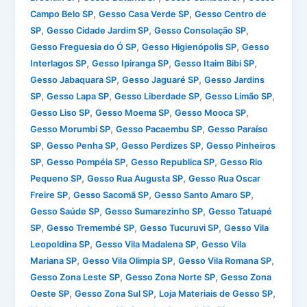
,
,
Campo Belo SP
Gesso Casa Verde SP
Gesso Centro de
,
,
,
SP
Gesso Cidade Jardim SP
Gesso Consolação SP
,
,
Gesso Freguesia do Ó SP
Gesso Higienópolis SP
Gesso
,
,
,
Interlagos SP
Gesso Ipiranga SP
Gesso Itaim Bibi SP
,
,
Gesso Jabaquara SP
Gesso Jaguaré SP
Gesso Jardins
,
,
,
,
SP
Gesso Lapa SP
Gesso Liberdade SP
Gesso Limão SP
,
,
,
Gesso Liso SP
Gesso Moema SP
Gesso Mooca SP
,
,
Gesso Morumbi SP
Gesso Pacaembu SP
Gesso Paraíso
,
,
,
SP
Gesso Penha SP
Gesso Perdizes SP
Gesso Pinheiros
,
,
,
SP
Gesso Pompéia SP
Gesso Republica SP
Gesso Rio
,
,
Pequeno SP
Gesso Rua Augusta SP
Gesso Rua Oscar
,
,
,
Freire SP
Gesso Sacomã SP
Gesso Santo Amaro SP
,
,
Gesso Saúde SP
Gesso Sumarezinho SP
Gesso Tatuapé
,
,
,
SP
Gesso Tremembé SP
Gesso Tucuruvi SP
Gesso Vila
,
,
Leopoldina SP
Gesso Vila Madalena SP
Gesso Vila
,
,
,
Mariana SP
Gesso Vila Olimpia SP
Gesso Vila Romana SP
,
,
Gesso Zona Leste SP
Gesso Zona Norte SP
Gesso Zona
,
,
,
Oeste SP
Gesso Zona Sul SP
Loja Materiais de Gesso SP