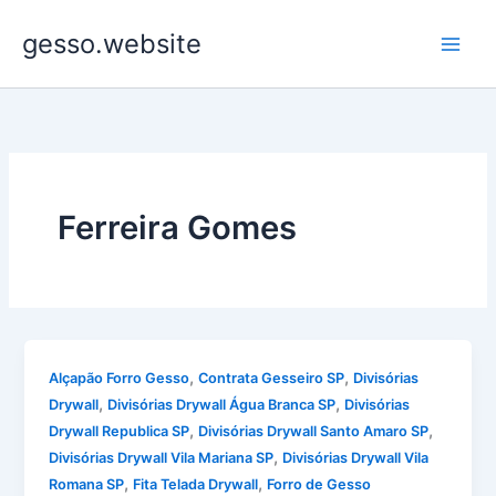
Ir
gesso.website
para
o
conteúdo
Ferreira Gomes
,
,
Alçapão Forro Gesso
Contrata Gesseiro SP
Divisórias
,
,
Drywall
Divisórias Drywall Água Branca SP
Divisórias
,
,
Drywall Republica SP
Divisórias Drywall Santo Amaro SP
,
Divisórias Drywall Vila Mariana SP
Divisórias Drywall Vila
,
,
Romana SP
Fita Telada Drywall
Forro de Gesso