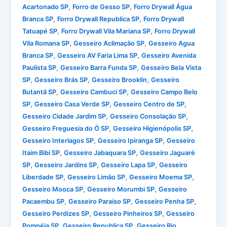
,
,
Acartonado SP
Forro de Gesso SP
Forro Drywall Água
,
,
Branca SP
Forro Drywall Republica SP
Forro Drywall
,
,
Tatuapé SP
Forro Drywall Vila Mariana SP
Forro Drywall
,
,
Vila Romana SP
Gesseiro Aclimação SP
Gesseiro Agua
,
,
Branca SP
Gesseiro AV Faria Lima SP
Gesseiro Avenida
,
,
Paulista SP
Gesseiro Barra Funda SP
Gesseiro Bela Vista
,
,
,
SP
Gesseiro Brás SP
Gesseiro Brooklin
Gesseiro
,
,
Butantã SP
Gesseiro Cambuci SP
Gesseiro Campo Belo
,
,
,
SP
Gesseiro Casa Verde SP
Gesseiro Centro de SP
,
,
Gesseiro Cidade Jardim SP
Gesseiro Consolação SP
,
,
Gesseiro Freguesia do Ó SP
Gesseiro Higienópolis SP
,
,
Gesseiro Interlagos SP
Gesseiro Ipiranga SP
Gesseiro
,
,
Itaim Bibi SP
Gesseiro Jabaquara SP
Gesseiro Jaguaré
,
,
,
SP
Gesseiro Jardins SP
Gesseiro Lapa SP
Gesseiro
,
,
,
Liberdade SP
Gesseiro Limão SP
Gesseiro Moema SP
,
,
Gesseiro Mooca SP
Gesseiro Morumbi SP
Gesseiro
,
,
,
Pacaembu SP
Gesseiro Paraíso SP
Gesseiro Penha SP
,
,
Gesseiro Perdizes SP
Gesseiro Pinheiros SP
Gesseiro
,
,
Pompéia SP
Gesseiro Republica SP
Gesseiro Rio