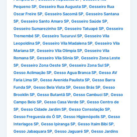
,
,
Pequeno SP
Gesseiro Rua Augusta SP
Gesseiro Rua
,
,
Oscar Freire SP
Gesseiro Sacomã SP
Gesseiro Santana
,
,
,
SP
Gesseiro Santo Amaro SP
Gesseiro Saúde SP
,
,
Gesseiro Sumarezinho SP
Gesseiro Tatuapé SP
Gesseiro
,
,
Tremembé SP
Gesseiro Tucuruvi SP
Gesseiro Vila
,
,
Leopoldina SP
Gesseiro Vila Madalena SP
Gesseiro Vila
,
,
Mariana SP
Gesseiro Vila Olimpia SP
Gesseiro Vila
,
,
Romana SP
Gesseiro Vila Sônia SP
Gesseiro Zona Leste
,
,
,
SP
Gesseiro Zona Oeste SP
Gesseiro Zona Sul SP
,
,
Gesso Aclimação SP
Gesso Agua Branca SP
Gesso AV
,
,
Faria Lima SP
Gesso Avenida Paulista SP
Gesso Barra
,
,
,
Funda SP
Gesso Bela Vista SP
Gesso Brás SP
Gesso
,
,
,
Brooklin SP
Gesso Butantã SP
Gesso Cambuci SP
Gesso
,
,
Campo Belo SP
Gesso Casa Verde SP
Gesso Centro de
,
,
,
SP
Gesso Cidade Jardim SP
Gesso Consolação SP
,
,
Gesso Freguesia do Ó SP
Gesso Higienópolis SP
Gesso
,
,
,
Interlagos SP
Gesso Ipiranga SP
Gesso Itaim Bibi SP
,
,
Gesso Jabaquara SP
Gesso Jaguaré SP
Gesso Jardins