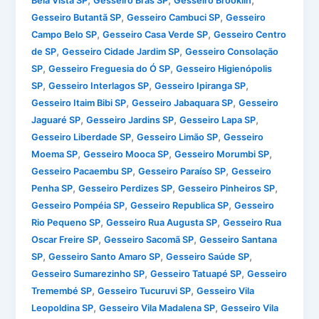
,
,
,
Bela Vista SP
Gesseiro Brás SP
Gesseiro Brooklin
,
,
Gesseiro Butantã SP
Gesseiro Cambuci SP
Gesseiro
,
,
Campo Belo SP
Gesseiro Casa Verde SP
Gesseiro Centro
,
,
de SP
Gesseiro Cidade Jardim SP
Gesseiro Consolação
,
,
SP
Gesseiro Freguesia do Ó SP
Gesseiro Higienópolis
,
,
,
SP
Gesseiro Interlagos SP
Gesseiro Ipiranga SP
,
,
Gesseiro Itaim Bibi SP
Gesseiro Jabaquara SP
Gesseiro
,
,
,
Jaguaré SP
Gesseiro Jardins SP
Gesseiro Lapa SP
,
,
Gesseiro Liberdade SP
Gesseiro Limão SP
Gesseiro
,
,
,
Moema SP
Gesseiro Mooca SP
Gesseiro Morumbi SP
,
,
Gesseiro Pacaembu SP
Gesseiro Paraíso SP
Gesseiro
,
,
,
Penha SP
Gesseiro Perdizes SP
Gesseiro Pinheiros SP
,
,
Gesseiro Pompéia SP
Gesseiro Republica SP
Gesseiro
,
,
Rio Pequeno SP
Gesseiro Rua Augusta SP
Gesseiro Rua
,
,
Oscar Freire SP
Gesseiro Sacomã SP
Gesseiro Santana
,
,
,
SP
Gesseiro Santo Amaro SP
Gesseiro Saúde SP
,
,
Gesseiro Sumarezinho SP
Gesseiro Tatuapé SP
Gesseiro
,
,
Tremembé SP
Gesseiro Tucuruvi SP
Gesseiro Vila
,
,
Leopoldina SP
Gesseiro Vila Madalena SP
Gesseiro Vila