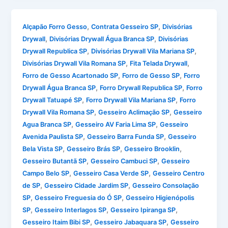
,
,
Alçapão Forro Gesso
Contrata Gesseiro SP
Divisórias
,
,
Drywall
Divisórias Drywall Água Branca SP
Divisórias
,
,
Drywall Republica SP
Divisórias Drywall Vila Mariana SP
,
,
Divisórias Drywall Vila Romana SP
Fita Telada Drywall
,
,
Forro de Gesso Acartonado SP
Forro de Gesso SP
Forro
,
,
Drywall Água Branca SP
Forro Drywall Republica SP
Forro
,
,
Drywall Tatuapé SP
Forro Drywall Vila Mariana SP
Forro
,
,
Drywall Vila Romana SP
Gesseiro Aclimação SP
Gesseiro
,
,
Agua Branca SP
Gesseiro AV Faria Lima SP
Gesseiro
,
,
Avenida Paulista SP
Gesseiro Barra Funda SP
Gesseiro
,
,
,
Bela Vista SP
Gesseiro Brás SP
Gesseiro Brooklin
,
,
Gesseiro Butantã SP
Gesseiro Cambuci SP
Gesseiro
,
,
Campo Belo SP
Gesseiro Casa Verde SP
Gesseiro Centro
,
,
de SP
Gesseiro Cidade Jardim SP
Gesseiro Consolação
,
,
SP
Gesseiro Freguesia do Ó SP
Gesseiro Higienópolis
,
,
,
SP
Gesseiro Interlagos SP
Gesseiro Ipiranga SP
,
,
Gesseiro Itaim Bibi SP
Gesseiro Jabaquara SP
Gesseiro