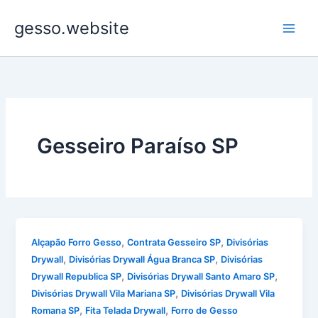
Ir
gesso.website
para
o
conteúdo
Gesseiro Paraíso SP
,
,
Alçapão Forro Gesso
Contrata Gesseiro SP
Divisórias
,
,
Drywall
Divisórias Drywall Água Branca SP
Divisórias
,
,
Drywall Republica SP
Divisórias Drywall Santo Amaro SP
,
Divisórias Drywall Vila Mariana SP
Divisórias Drywall Vila
,
,
Romana SP
Fita Telada Drywall
Forro de Gesso