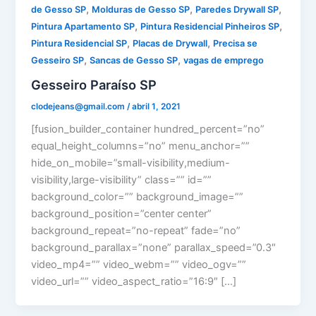
,
,
,
de Gesso SP
Molduras de Gesso SP
Paredes Drywall SP
,
,
Pintura Apartamento SP
Pintura Residencial Pinheiros SP
,
,
Pintura Residencial SP
Placas de Drywall
Precisa se
,
,
Gesseiro SP
Sancas de Gesso SP
vagas de emprego
Gesseiro Paraíso SP
clodejeans@gmail.com
/
abril 1, 2021
[fusion_builder_container hundred_percent=”no”
equal_height_columns=”no” menu_anchor=””
hide_on_mobile=”small-visibility,medium-
visibility,large-visibility” class=”” id=””
background_color=”” background_image=””
background_position=”center center”
background_repeat=”no-repeat” fade=”no”
background_parallax=”none” parallax_speed=”0.3″
video_mp4=”” video_webm=”” video_ogv=””
video_url=”” video_aspect_ratio=”16:9″ […]