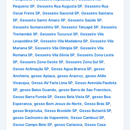
,
,
Pequeno SP
Gesseiro Rua Augusta SP
Gesseiro Rua
,
,
Oscar Freire SP
Gesseiro Sacomã SP
Gesseiro Santana
,
,
,
SP
Gesseiro Santo Amaro SP
Gesseiro Saúde SP
,
,
Gesseiro Sumarezinho SP
Gesseiro Tatuapé SP
Gesseiro
,
,
Tremembé SP
Gesseiro Tucuruvi SP
Gesseiro Vila
,
,
Leopoldina SP
Gesseiro Vila Madalena SP
Gesseiro Vila
,
,
Mariana SP
Gesseiro Vila Olimpia SP
Gesseiro Vila
,
,
Romana SP
Gesseiro Vila Sônia SP
Gesseiro Zona Leste
,
,
,
SP
Gesseiro Zona Oeste SP
Gesseiro Zona Sul SP
,
,
Gesso Aclimação SP
Gesso Agua Branca SP
gesso
,
,
,
Anchieta
gesso Apiaca
gesso Aracruz
gesso Atilio
,
,
Vivacqua
Gesso AV Faria Lima SP
Gesso Avenida Paulista
,
,
,
SP
gesso Baixo Guandu
gesso Barra de Sao Francisco
,
,
Gesso Barra Funda SP
Gesso Bela Vista SP
gesso Boa
,
,
,
Esperanca
gesso Bom Jesus do Norte
Gesso Brás SP
,
,
,
gesso Brejetuba
Gesso Brooklin SP
Gesso Butantã SP
,
,
gesso Cachoeiro de Itapemirim
Gesso Cambuci SP
,
,
Gesso Campo Belo SP
gesso Cariacica
Gesso Casa