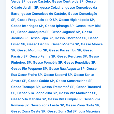
,
,
,
Verde SP
gesso Castelo
Gesso Centro de SP
Gesso
,
,
Cidade Jardim SP
gesso Colatina
gesso Conceicao da
,
,
Barra
gesso Conceicao do Castelo
Gesso Consolação
,
,
,
SP
Gesso Freguesia do Ó SP
Gesso Higienópolis SP
,
,
Gesso Interlagos SP
Gesso Ipiranga SP
Gesso Itaim Bibi
,
,
,
SP
Gesso Jabaquara SP
Gesso Jaguaré SP
Gesso
,
,
,
Jardins SP
Gesso Lapa SP
Gesso Liberdade SP
Gesso
,
,
,
Limão SP
Gesso Liso SP
Gesso Moema SP
Gesso Mooca
,
,
,
SP
Gesso Morumbi SP
Gesso Pacaembu SP
Gesso
,
,
,
Paraíso SP
Gesso Penha SP
Gesso Perdizes SP
Gesso
,
,
,
Pinheiros SP
Gesso Pompéia SP
Gesso Republica SP
,
,
Gesso Rio Pequeno SP
Gesso Rua Augusta SP
Gesso
,
,
Rua Oscar Freire SP
Gesso Sacomã SP
Gesso Santo
,
,
,
Amaro SP
Gesso Saúde SP
Gesso Sumarezinho SP
,
,
Gesso Tatuapé SP
Gesso Tremembé SP
Gesso Tucuruvi
,
,
,
SP
Gesso Vila Leopoldina SP
Gesso Vila Madalena SP
,
,
Gesso Vila Mariana SP
Gesso Vila Olimpia SP
Gesso Vila
,
,
,
Romana SP
Gesso Zona Leste SP
Gesso Zona Norte SP
,
,
Gesso Zona Oeste SP
Gesso Zona Sul SP
Loja Materiais