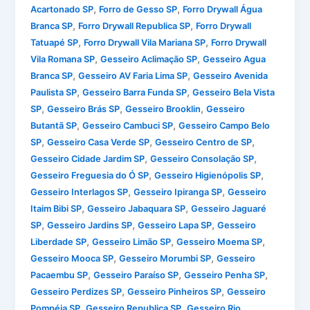
,
,
Acartonado SP
Forro de Gesso SP
Forro Drywall Água
,
,
Branca SP
Forro Drywall Republica SP
Forro Drywall
,
,
Tatuapé SP
Forro Drywall Vila Mariana SP
Forro Drywall
,
,
Vila Romana SP
Gesseiro Aclimação SP
Gesseiro Agua
,
,
Branca SP
Gesseiro AV Faria Lima SP
Gesseiro Avenida
,
,
Paulista SP
Gesseiro Barra Funda SP
Gesseiro Bela Vista
,
,
,
SP
Gesseiro Brás SP
Gesseiro Brooklin
Gesseiro
,
,
Butantã SP
Gesseiro Cambuci SP
Gesseiro Campo Belo
,
,
,
SP
Gesseiro Casa Verde SP
Gesseiro Centro de SP
,
,
Gesseiro Cidade Jardim SP
Gesseiro Consolação SP
,
,
Gesseiro Freguesia do Ó SP
Gesseiro Higienópolis SP
,
,
Gesseiro Interlagos SP
Gesseiro Ipiranga SP
Gesseiro
,
,
Itaim Bibi SP
Gesseiro Jabaquara SP
Gesseiro Jaguaré
,
,
,
SP
Gesseiro Jardins SP
Gesseiro Lapa SP
Gesseiro
,
,
,
Liberdade SP
Gesseiro Limão SP
Gesseiro Moema SP
,
,
Gesseiro Mooca SP
Gesseiro Morumbi SP
Gesseiro
,
,
,
Pacaembu SP
Gesseiro Paraíso SP
Gesseiro Penha SP
,
,
Gesseiro Perdizes SP
Gesseiro Pinheiros SP
Gesseiro
,
,
Pompéia SP
Gesseiro Republica SP
Gesseiro Rio