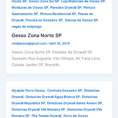
,
,
,
Oeste SP
Gesso Zona Sul SP
Loja Materiais de Gesso SP
,
,
Molduras de Gesso SP
Paredes Drywall SP
Pintura
,
,
Apartamento SP
Pintura Residencial SP
Placas de
,
,
,
Drywall
Precisa se Gesseiro SP
Sancas de Gesso SP
vagas de emprego
Gesso Zona Norte SP
clodejeans@gmail.com
/
abril 18, 2019
Gesso Zona Norte SP, Paredes de Drywall SP,
Gesseiro Rua Augusta, Vila Olimpia, AV Faria Lima,
Cidade Jardim SP, Brooklin,
,
,
Alçapão Forro Gesso
Contrata Gesseiro SP
Divisórias
,
,
Drywall
Divisórias Drywall Água Branca SP
Divisórias
,
,
Drywall Republica SP
Divisórias Drywall Santo Amaro SP
,
Divisórias Drywall Vila Mariana SP
Divisórias Drywall Vila
,
,
Romana SP
Fita Telada Drywall
Forro de Gesso