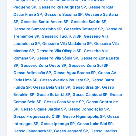
,
,
Pequeno SP
Gesseiro Rua Augusta SP
Gesseiro Rua
,
,
Oscar Freire SP
Gesseiro Sacomã SP
Gesseiro Santana
,
,
,
SP
Gesseiro Santo Amaro SP
Gesseiro Saúde SP
,
,
Gesseiro Sumarezinho SP
Gesseiro Tatuapé SP
Gesseiro
,
,
Tremembé SP
Gesseiro Tucuruvi SP
Gesseiro Vila
,
,
Leopoldina SP
Gesseiro Vila Madalena SP
Gesseiro Vila
,
,
Mariana SP
Gesseiro Vila Olimpia SP
Gesseiro Vila
,
,
Romana SP
Gesseiro Vila Sônia SP
Gesseiro Zona Leste
,
,
,
SP
Gesseiro Zona Oeste SP
Gesseiro Zona Sul SP
,
,
Gesso Aclimação SP
Gesso Agua Branca SP
Gesso AV
,
,
Faria Lima SP
Gesso Avenida Paulista SP
Gesso Barra
,
,
,
Funda SP
Gesso Bela Vista SP
Gesso Brás SP
Gesso
,
,
,
Brooklin SP
Gesso Butantã SP
Gesso Cambuci SP
Gesso
,
,
Campo Belo SP
Gesso Casa Verde SP
Gesso Centro de
,
,
,
SP
Gesso Cidade Jardim SP
Gesso Consolação SP
,
,
Gesso Freguesia do Ó SP
Gesso Higienópolis SP
Gesso
,
,
,
Interlagos SP
Gesso Ipiranga SP
Gesso Itaim Bibi SP
,
,
Gesso Jabaquara SP
Gesso Jaguaré SP
Gesso Jardins