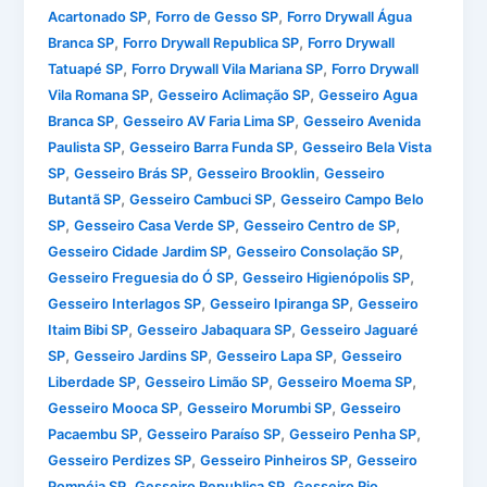
,
,
Acartonado SP
Forro de Gesso SP
Forro Drywall Água
,
,
Branca SP
Forro Drywall Republica SP
Forro Drywall
,
,
Tatuapé SP
Forro Drywall Vila Mariana SP
Forro Drywall
,
,
Vila Romana SP
Gesseiro Aclimação SP
Gesseiro Agua
,
,
Branca SP
Gesseiro AV Faria Lima SP
Gesseiro Avenida
,
,
Paulista SP
Gesseiro Barra Funda SP
Gesseiro Bela Vista
,
,
,
SP
Gesseiro Brás SP
Gesseiro Brooklin
Gesseiro
,
,
Butantã SP
Gesseiro Cambuci SP
Gesseiro Campo Belo
,
,
,
SP
Gesseiro Casa Verde SP
Gesseiro Centro de SP
,
,
Gesseiro Cidade Jardim SP
Gesseiro Consolação SP
,
,
Gesseiro Freguesia do Ó SP
Gesseiro Higienópolis SP
,
,
Gesseiro Interlagos SP
Gesseiro Ipiranga SP
Gesseiro
,
,
Itaim Bibi SP
Gesseiro Jabaquara SP
Gesseiro Jaguaré
,
,
,
SP
Gesseiro Jardins SP
Gesseiro Lapa SP
Gesseiro
,
,
,
Liberdade SP
Gesseiro Limão SP
Gesseiro Moema SP
,
,
Gesseiro Mooca SP
Gesseiro Morumbi SP
Gesseiro
,
,
,
Pacaembu SP
Gesseiro Paraíso SP
Gesseiro Penha SP
,
,
Gesseiro Perdizes SP
Gesseiro Pinheiros SP
Gesseiro
,
,
Pompéia SP
Gesseiro Republica SP
Gesseiro Rio