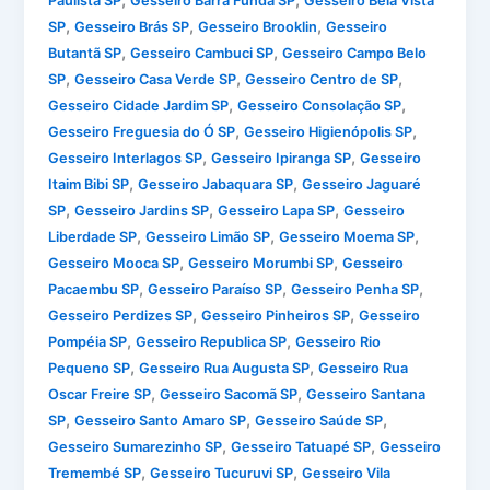
,
,
Paulista SP
Gesseiro Barra Funda SP
Gesseiro Bela Vista
,
,
,
SP
Gesseiro Brás SP
Gesseiro Brooklin
Gesseiro
,
,
Butantã SP
Gesseiro Cambuci SP
Gesseiro Campo Belo
,
,
,
SP
Gesseiro Casa Verde SP
Gesseiro Centro de SP
,
,
Gesseiro Cidade Jardim SP
Gesseiro Consolação SP
,
,
Gesseiro Freguesia do Ó SP
Gesseiro Higienópolis SP
,
,
Gesseiro Interlagos SP
Gesseiro Ipiranga SP
Gesseiro
,
,
Itaim Bibi SP
Gesseiro Jabaquara SP
Gesseiro Jaguaré
,
,
,
SP
Gesseiro Jardins SP
Gesseiro Lapa SP
Gesseiro
,
,
,
Liberdade SP
Gesseiro Limão SP
Gesseiro Moema SP
,
,
Gesseiro Mooca SP
Gesseiro Morumbi SP
Gesseiro
,
,
,
Pacaembu SP
Gesseiro Paraíso SP
Gesseiro Penha SP
,
,
Gesseiro Perdizes SP
Gesseiro Pinheiros SP
Gesseiro
,
,
Pompéia SP
Gesseiro Republica SP
Gesseiro Rio
,
,
Pequeno SP
Gesseiro Rua Augusta SP
Gesseiro Rua
,
,
Oscar Freire SP
Gesseiro Sacomã SP
Gesseiro Santana
,
,
,
SP
Gesseiro Santo Amaro SP
Gesseiro Saúde SP
,
,
Gesseiro Sumarezinho SP
Gesseiro Tatuapé SP
Gesseiro
,
,
Tremembé SP
Gesseiro Tucuruvi SP
Gesseiro Vila