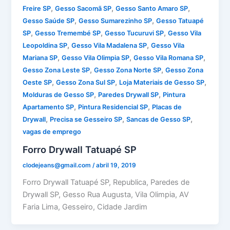
,
,
,
Freire SP
Gesso Sacomã SP
Gesso Santo Amaro SP
,
,
Gesso Saúde SP
Gesso Sumarezinho SP
Gesso Tatuapé
,
,
,
SP
Gesso Tremembé SP
Gesso Tucuruvi SP
Gesso Vila
,
,
Leopoldina SP
Gesso Vila Madalena SP
Gesso Vila
,
,
,
Mariana SP
Gesso Vila Olimpia SP
Gesso Vila Romana SP
,
,
Gesso Zona Leste SP
Gesso Zona Norte SP
Gesso Zona
,
,
,
Oeste SP
Gesso Zona Sul SP
Loja Materiais de Gesso SP
,
,
Molduras de Gesso SP
Paredes Drywall SP
Pintura
,
,
Apartamento SP
Pintura Residencial SP
Placas de
,
,
,
Drywall
Precisa se Gesseiro SP
Sancas de Gesso SP
vagas de emprego
Forro Drywall Tatuapé SP
clodejeans@gmail.com
/
abril 19, 2019
Forro Drywall Tatuapé SP, Republica, Paredes de
Drywall SP, Gesso Rua Augusta, Vila Olimpia, AV
Faria Lima, Gesseiro, Cidade Jardim