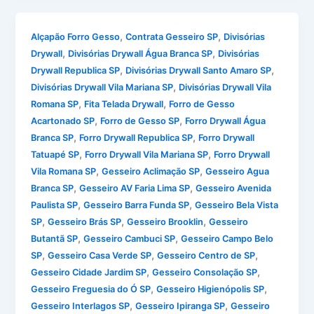
,
,
Alçapão Forro Gesso
Contrata Gesseiro SP
Divisórias
,
,
Drywall
Divisórias Drywall Água Branca SP
Divisórias
,
,
Drywall Republica SP
Divisórias Drywall Santo Amaro SP
,
Divisórias Drywall Vila Mariana SP
Divisórias Drywall Vila
,
,
Romana SP
Fita Telada Drywall
Forro de Gesso
,
,
Acartonado SP
Forro de Gesso SP
Forro Drywall Água
,
,
Branca SP
Forro Drywall Republica SP
Forro Drywall
,
,
Tatuapé SP
Forro Drywall Vila Mariana SP
Forro Drywall
,
,
Vila Romana SP
Gesseiro Aclimação SP
Gesseiro Agua
,
,
Branca SP
Gesseiro AV Faria Lima SP
Gesseiro Avenida
,
,
Paulista SP
Gesseiro Barra Funda SP
Gesseiro Bela Vista
,
,
,
SP
Gesseiro Brás SP
Gesseiro Brooklin
Gesseiro
,
,
Butantã SP
Gesseiro Cambuci SP
Gesseiro Campo Belo
,
,
,
SP
Gesseiro Casa Verde SP
Gesseiro Centro de SP
,
,
Gesseiro Cidade Jardim SP
Gesseiro Consolação SP
,
,
Gesseiro Freguesia do Ó SP
Gesseiro Higienópolis SP
,
,
Gesseiro Interlagos SP
Gesseiro Ipiranga SP
Gesseiro