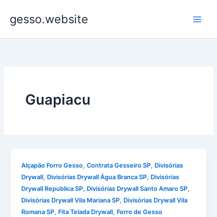
Ir
gesso.website
para
o
conteúdo
Guapiacu
,
,
Alçapão Forro Gesso
Contrata Gesseiro SP
Divisórias
,
,
Drywall
Divisórias Drywall Água Branca SP
Divisórias
,
,
Drywall Republica SP
Divisórias Drywall Santo Amaro SP
,
Divisórias Drywall Vila Mariana SP
Divisórias Drywall Vila
,
,
Romana SP
Fita Telada Drywall
Forro de Gesso