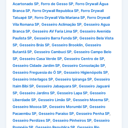
,
,
Acartonado SP
Forro de Gesso SP
Forro Drywall Água
,
,
Branca SP
Forro Drywall Republica SP
Forro Drywall
,
,
Tatuapé SP
Forro Drywall Vila Mariana SP
Forro Drywall
,
,
Vila Romana SP
Gesseiro Aclimação SP
Gesseiro Agua
,
,
Branca SP
Gesseiro AV Faria Lima SP
Gesseiro Avenida
,
,
Paulista SP
Gesseiro Barra Funda SP
Gesseiro Bela Vista
,
,
,
SP
Gesseiro Brás SP
Gesseiro Brooklin
Gesseiro
,
,
Butantã SP
Gesseiro Cambuci SP
Gesseiro Campo Belo
,
,
,
SP
Gesseiro Casa Verde SP
Gesseiro Centro de SP
,
,
Gesseiro Cidade Jardim SP
Gesseiro Consolação SP
,
,
Gesseiro Freguesia do Ó SP
Gesseiro Higienópolis SP
,
,
Gesseiro Interlagos SP
Gesseiro Ipiranga SP
Gesseiro
,
,
Itaim Bibi SP
Gesseiro Jabaquara SP
Gesseiro Jaguaré
,
,
,
SP
Gesseiro Jardins SP
Gesseiro Lapa SP
Gesseiro
,
,
,
Liberdade SP
Gesseiro Limão SP
Gesseiro Moema SP
,
,
Gesseiro Mooca SP
Gesseiro Morumbi SP
Gesseiro
,
,
,
Pacaembu SP
Gesseiro Paraíso SP
Gesseiro Penha SP
,
,
Gesseiro Perdizes SP
Gesseiro Pinheiros SP
Gesseiro
,
,
Pompéia SP
Gesseiro Republica SP
Gesseiro Rio