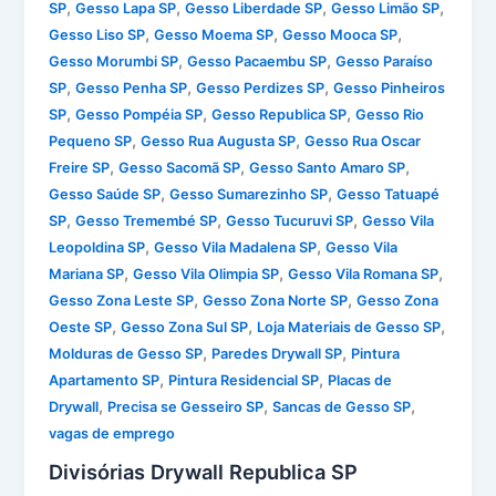
,
,
,
,
SP
Gesso Lapa SP
Gesso Liberdade SP
Gesso Limão SP
,
,
,
Gesso Liso SP
Gesso Moema SP
Gesso Mooca SP
,
,
Gesso Morumbi SP
Gesso Pacaembu SP
Gesso Paraíso
,
,
,
SP
Gesso Penha SP
Gesso Perdizes SP
Gesso Pinheiros
,
,
,
SP
Gesso Pompéia SP
Gesso Republica SP
Gesso Rio
,
,
Pequeno SP
Gesso Rua Augusta SP
Gesso Rua Oscar
,
,
,
Freire SP
Gesso Sacomã SP
Gesso Santo Amaro SP
,
,
Gesso Saúde SP
Gesso Sumarezinho SP
Gesso Tatuapé
,
,
,
SP
Gesso Tremembé SP
Gesso Tucuruvi SP
Gesso Vila
,
,
Leopoldina SP
Gesso Vila Madalena SP
Gesso Vila
,
,
,
Mariana SP
Gesso Vila Olimpia SP
Gesso Vila Romana SP
,
,
Gesso Zona Leste SP
Gesso Zona Norte SP
Gesso Zona
,
,
,
Oeste SP
Gesso Zona Sul SP
Loja Materiais de Gesso SP
,
,
Molduras de Gesso SP
Paredes Drywall SP
Pintura
,
,
Apartamento SP
Pintura Residencial SP
Placas de
,
,
,
Drywall
Precisa se Gesseiro SP
Sancas de Gesso SP
vagas de emprego
Divisórias Drywall Republica SP