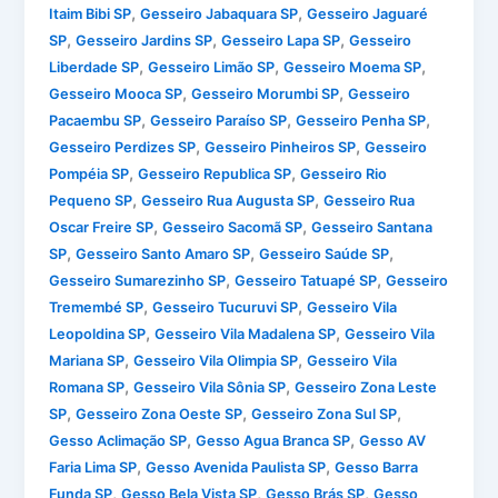
,
,
Itaim Bibi SP
Gesseiro Jabaquara SP
Gesseiro Jaguaré
,
,
,
SP
Gesseiro Jardins SP
Gesseiro Lapa SP
Gesseiro
,
,
,
Liberdade SP
Gesseiro Limão SP
Gesseiro Moema SP
,
,
Gesseiro Mooca SP
Gesseiro Morumbi SP
Gesseiro
,
,
,
Pacaembu SP
Gesseiro Paraíso SP
Gesseiro Penha SP
,
,
Gesseiro Perdizes SP
Gesseiro Pinheiros SP
Gesseiro
,
,
Pompéia SP
Gesseiro Republica SP
Gesseiro Rio
,
,
Pequeno SP
Gesseiro Rua Augusta SP
Gesseiro Rua
,
,
Oscar Freire SP
Gesseiro Sacomã SP
Gesseiro Santana
,
,
,
SP
Gesseiro Santo Amaro SP
Gesseiro Saúde SP
,
,
Gesseiro Sumarezinho SP
Gesseiro Tatuapé SP
Gesseiro
,
,
Tremembé SP
Gesseiro Tucuruvi SP
Gesseiro Vila
,
,
Leopoldina SP
Gesseiro Vila Madalena SP
Gesseiro Vila
,
,
Mariana SP
Gesseiro Vila Olimpia SP
Gesseiro Vila
,
,
Romana SP
Gesseiro Vila Sônia SP
Gesseiro Zona Leste
,
,
,
SP
Gesseiro Zona Oeste SP
Gesseiro Zona Sul SP
,
,
Gesso Aclimação SP
Gesso Agua Branca SP
Gesso AV
,
,
Faria Lima SP
Gesso Avenida Paulista SP
Gesso Barra
,
,
,
Funda SP
Gesso Bela Vista SP
Gesso Brás SP
Gesso