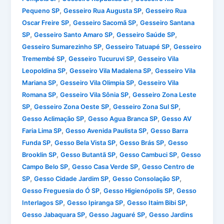
,
,
Pequeno SP
Gesseiro Rua Augusta SP
Gesseiro Rua
,
,
Oscar Freire SP
Gesseiro Sacomã SP
Gesseiro Santana
,
,
,
SP
Gesseiro Santo Amaro SP
Gesseiro Saúde SP
,
,
Gesseiro Sumarezinho SP
Gesseiro Tatuapé SP
Gesseiro
,
,
Tremembé SP
Gesseiro Tucuruvi SP
Gesseiro Vila
,
,
Leopoldina SP
Gesseiro Vila Madalena SP
Gesseiro Vila
,
,
Mariana SP
Gesseiro Vila Olimpia SP
Gesseiro Vila
,
,
Romana SP
Gesseiro Vila Sônia SP
Gesseiro Zona Leste
,
,
,
SP
Gesseiro Zona Oeste SP
Gesseiro Zona Sul SP
,
,
Gesso Aclimação SP
Gesso Agua Branca SP
Gesso AV
,
,
Faria Lima SP
Gesso Avenida Paulista SP
Gesso Barra
,
,
,
Funda SP
Gesso Bela Vista SP
Gesso Brás SP
Gesso
,
,
,
Brooklin SP
Gesso Butantã SP
Gesso Cambuci SP
Gesso
,
,
Campo Belo SP
Gesso Casa Verde SP
Gesso Centro de
,
,
,
SP
Gesso Cidade Jardim SP
Gesso Consolação SP
,
,
Gesso Freguesia do Ó SP
Gesso Higienópolis SP
Gesso
,
,
,
Interlagos SP
Gesso Ipiranga SP
Gesso Itaim Bibi SP
,
,
Gesso Jabaquara SP
Gesso Jaguaré SP
Gesso Jardins