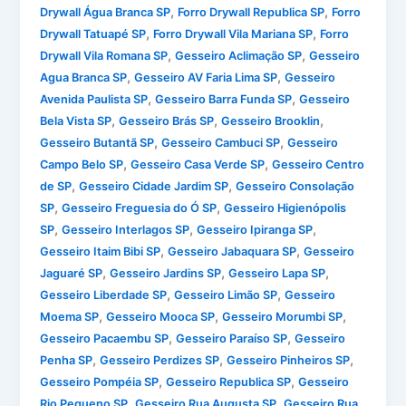
,
,
Drywall Água Branca SP
Forro Drywall Republica SP
Forro
,
,
Drywall Tatuapé SP
Forro Drywall Vila Mariana SP
Forro
,
,
Drywall Vila Romana SP
Gesseiro Aclimação SP
Gesseiro
,
,
Agua Branca SP
Gesseiro AV Faria Lima SP
Gesseiro
,
,
Avenida Paulista SP
Gesseiro Barra Funda SP
Gesseiro
,
,
,
Bela Vista SP
Gesseiro Brás SP
Gesseiro Brooklin
,
,
Gesseiro Butantã SP
Gesseiro Cambuci SP
Gesseiro
,
,
Campo Belo SP
Gesseiro Casa Verde SP
Gesseiro Centro
,
,
de SP
Gesseiro Cidade Jardim SP
Gesseiro Consolação
,
,
SP
Gesseiro Freguesia do Ó SP
Gesseiro Higienópolis
,
,
,
SP
Gesseiro Interlagos SP
Gesseiro Ipiranga SP
,
,
Gesseiro Itaim Bibi SP
Gesseiro Jabaquara SP
Gesseiro
,
,
,
Jaguaré SP
Gesseiro Jardins SP
Gesseiro Lapa SP
,
,
Gesseiro Liberdade SP
Gesseiro Limão SP
Gesseiro
,
,
,
Moema SP
Gesseiro Mooca SP
Gesseiro Morumbi SP
,
,
Gesseiro Pacaembu SP
Gesseiro Paraíso SP
Gesseiro
,
,
,
Penha SP
Gesseiro Perdizes SP
Gesseiro Pinheiros SP
,
,
Gesseiro Pompéia SP
Gesseiro Republica SP
Gesseiro
,
,
Rio Pequeno SP
Gesseiro Rua Augusta SP
Gesseiro Rua