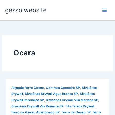
Ir
gesso.website
para
o
conteúdo
Ocara
,
,
Alçapão Forro Gesso
Contrata Gesseiro SP
Divisórias
,
,
Drywall
Divisórias Drywall Água Branca SP
Divisórias
,
,
Drywall Republica SP
Divisórias Drywall Vila Mariana SP
,
,
Divisórias Drywall Vila Romana SP
Fita Telada Drywall
,
,
Forro de Gesso Acartonado SP
Forro de Gesso SP
Forro