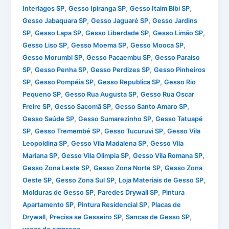
,
,
,
Interlagos SP
Gesso Ipiranga SP
Gesso Itaim Bibi SP
,
,
Gesso Jabaquara SP
Gesso Jaguaré SP
Gesso Jardins
,
,
,
,
SP
Gesso Lapa SP
Gesso Liberdade SP
Gesso Limão SP
,
,
,
Gesso Liso SP
Gesso Moema SP
Gesso Mooca SP
,
,
Gesso Morumbi SP
Gesso Pacaembu SP
Gesso Paraíso
,
,
,
SP
Gesso Penha SP
Gesso Perdizes SP
Gesso Pinheiros
,
,
,
SP
Gesso Pompéia SP
Gesso Republica SP
Gesso Rio
,
,
Pequeno SP
Gesso Rua Augusta SP
Gesso Rua Oscar
,
,
,
Freire SP
Gesso Sacomã SP
Gesso Santo Amaro SP
,
,
Gesso Saúde SP
Gesso Sumarezinho SP
Gesso Tatuapé
,
,
,
SP
Gesso Tremembé SP
Gesso Tucuruvi SP
Gesso Vila
,
,
Leopoldina SP
Gesso Vila Madalena SP
Gesso Vila
,
,
,
Mariana SP
Gesso Vila Olimpia SP
Gesso Vila Romana SP
,
,
Gesso Zona Leste SP
Gesso Zona Norte SP
Gesso Zona
,
,
,
Oeste SP
Gesso Zona Sul SP
Loja Materiais de Gesso SP
,
,
Molduras de Gesso SP
Paredes Drywall SP
Pintura
,
,
Apartamento SP
Pintura Residencial SP
Placas de
,
,
,
Drywall
Precisa se Gesseiro SP
Sancas de Gesso SP