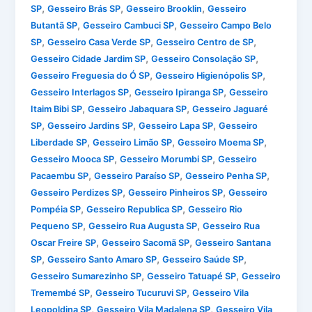
,
,
,
SP
Gesseiro Brás SP
Gesseiro Brooklin
Gesseiro
,
,
Butantã SP
Gesseiro Cambuci SP
Gesseiro Campo Belo
,
,
,
SP
Gesseiro Casa Verde SP
Gesseiro Centro de SP
,
,
Gesseiro Cidade Jardim SP
Gesseiro Consolação SP
,
,
Gesseiro Freguesia do Ó SP
Gesseiro Higienópolis SP
,
,
Gesseiro Interlagos SP
Gesseiro Ipiranga SP
Gesseiro
,
,
Itaim Bibi SP
Gesseiro Jabaquara SP
Gesseiro Jaguaré
,
,
,
SP
Gesseiro Jardins SP
Gesseiro Lapa SP
Gesseiro
,
,
,
Liberdade SP
Gesseiro Limão SP
Gesseiro Moema SP
,
,
Gesseiro Mooca SP
Gesseiro Morumbi SP
Gesseiro
,
,
,
Pacaembu SP
Gesseiro Paraíso SP
Gesseiro Penha SP
,
,
Gesseiro Perdizes SP
Gesseiro Pinheiros SP
Gesseiro
,
,
Pompéia SP
Gesseiro Republica SP
Gesseiro Rio
,
,
Pequeno SP
Gesseiro Rua Augusta SP
Gesseiro Rua
,
,
Oscar Freire SP
Gesseiro Sacomã SP
Gesseiro Santana
,
,
,
SP
Gesseiro Santo Amaro SP
Gesseiro Saúde SP
,
,
Gesseiro Sumarezinho SP
Gesseiro Tatuapé SP
Gesseiro
,
,
Tremembé SP
Gesseiro Tucuruvi SP
Gesseiro Vila
,
,
Leopoldina SP
Gesseiro Vila Madalena SP
Gesseiro Vila