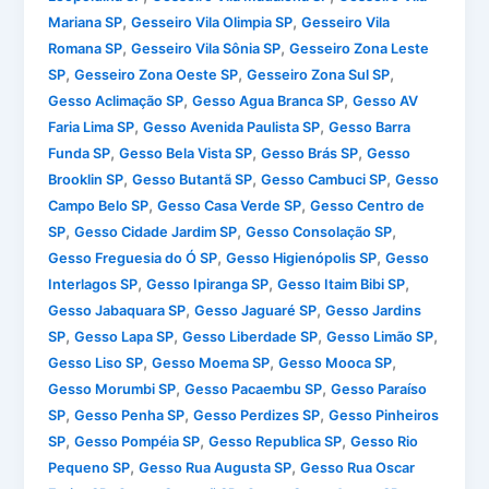
,
,
Mariana SP
Gesseiro Vila Olimpia SP
Gesseiro Vila
,
,
Romana SP
Gesseiro Vila Sônia SP
Gesseiro Zona Leste
,
,
,
SP
Gesseiro Zona Oeste SP
Gesseiro Zona Sul SP
,
,
Gesso Aclimação SP
Gesso Agua Branca SP
Gesso AV
,
,
Faria Lima SP
Gesso Avenida Paulista SP
Gesso Barra
,
,
,
Funda SP
Gesso Bela Vista SP
Gesso Brás SP
Gesso
,
,
,
Brooklin SP
Gesso Butantã SP
Gesso Cambuci SP
Gesso
,
,
Campo Belo SP
Gesso Casa Verde SP
Gesso Centro de
,
,
,
SP
Gesso Cidade Jardim SP
Gesso Consolação SP
,
,
Gesso Freguesia do Ó SP
Gesso Higienópolis SP
Gesso
,
,
,
Interlagos SP
Gesso Ipiranga SP
Gesso Itaim Bibi SP
,
,
Gesso Jabaquara SP
Gesso Jaguaré SP
Gesso Jardins
,
,
,
,
SP
Gesso Lapa SP
Gesso Liberdade SP
Gesso Limão SP
,
,
,
Gesso Liso SP
Gesso Moema SP
Gesso Mooca SP
,
,
Gesso Morumbi SP
Gesso Pacaembu SP
Gesso Paraíso
,
,
,
SP
Gesso Penha SP
Gesso Perdizes SP
Gesso Pinheiros
,
,
,
SP
Gesso Pompéia SP
Gesso Republica SP
Gesso Rio
,
,
Pequeno SP
Gesso Rua Augusta SP
Gesso Rua Oscar