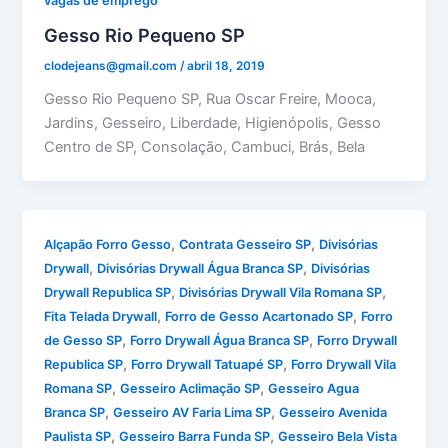
vagas de emprego
Gesso Rio Pequeno SP
clodejeans@gmail.com
/
abril 18, 2019
Gesso Rio Pequeno SP, Rua Oscar Freire, Mooca,
Jardins, Gesseiro, Liberdade, Higienópolis, Gesso
Centro de SP, Consolação, Cambuci, Brás, Bela
,
,
Alçapão Forro Gesso
Contrata Gesseiro SP
Divisórias
,
,
Drywall
Divisórias Drywall Água Branca SP
Divisórias
,
,
Drywall Republica SP
Divisórias Drywall Vila Romana SP
,
,
Fita Telada Drywall
Forro de Gesso Acartonado SP
Forro
,
,
de Gesso SP
Forro Drywall Água Branca SP
Forro Drywall
,
,
Republica SP
Forro Drywall Tatuapé SP
Forro Drywall Vila
,
,
Romana SP
Gesseiro Aclimação SP
Gesseiro Agua
,
,
Branca SP
Gesseiro AV Faria Lima SP
Gesseiro Avenida
,
,
Paulista SP
Gesseiro Barra Funda SP
Gesseiro Bela Vista