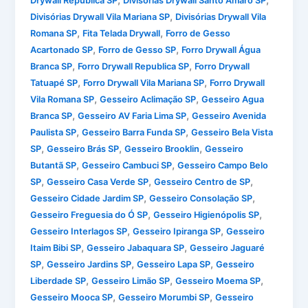
,
,
Drywall Republica SP
Divisórias Drywall Santo Amaro SP
,
Divisórias Drywall Vila Mariana SP
Divisórias Drywall Vila
,
,
Romana SP
Fita Telada Drywall
Forro de Gesso
,
,
Acartonado SP
Forro de Gesso SP
Forro Drywall Água
,
,
Branca SP
Forro Drywall Republica SP
Forro Drywall
,
,
Tatuapé SP
Forro Drywall Vila Mariana SP
Forro Drywall
,
,
Vila Romana SP
Gesseiro Aclimação SP
Gesseiro Agua
,
,
Branca SP
Gesseiro AV Faria Lima SP
Gesseiro Avenida
,
,
Paulista SP
Gesseiro Barra Funda SP
Gesseiro Bela Vista
,
,
,
SP
Gesseiro Brás SP
Gesseiro Brooklin
Gesseiro
,
,
Butantã SP
Gesseiro Cambuci SP
Gesseiro Campo Belo
,
,
,
SP
Gesseiro Casa Verde SP
Gesseiro Centro de SP
,
,
Gesseiro Cidade Jardim SP
Gesseiro Consolação SP
,
,
Gesseiro Freguesia do Ó SP
Gesseiro Higienópolis SP
,
,
Gesseiro Interlagos SP
Gesseiro Ipiranga SP
Gesseiro
,
,
Itaim Bibi SP
Gesseiro Jabaquara SP
Gesseiro Jaguaré
,
,
,
SP
Gesseiro Jardins SP
Gesseiro Lapa SP
Gesseiro
,
,
,
Liberdade SP
Gesseiro Limão SP
Gesseiro Moema SP
,
,
Gesseiro Mooca SP
Gesseiro Morumbi SP
Gesseiro