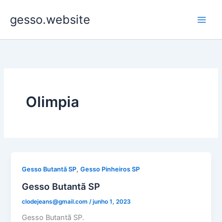
Ir
gesso.website
para
o
conteúdo
Olimpia
,
Gesso Butantã SP
Gesso Pinheiros SP
Gesso Butantã SP
clodejeans@gmail.com
/
junho 1, 2023
Gesso Butantã SP.