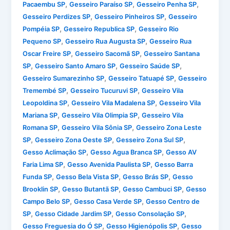
,
,
,
Pacaembu SP
Gesseiro Paraíso SP
Gesseiro Penha SP
,
,
Gesseiro Perdizes SP
Gesseiro Pinheiros SP
Gesseiro
,
,
Pompéia SP
Gesseiro Republica SP
Gesseiro Rio
,
,
Pequeno SP
Gesseiro Rua Augusta SP
Gesseiro Rua
,
,
Oscar Freire SP
Gesseiro Sacomã SP
Gesseiro Santana
,
,
,
SP
Gesseiro Santo Amaro SP
Gesseiro Saúde SP
,
,
Gesseiro Sumarezinho SP
Gesseiro Tatuapé SP
Gesseiro
,
,
Tremembé SP
Gesseiro Tucuruvi SP
Gesseiro Vila
,
,
Leopoldina SP
Gesseiro Vila Madalena SP
Gesseiro Vila
,
,
Mariana SP
Gesseiro Vila Olimpia SP
Gesseiro Vila
,
,
Romana SP
Gesseiro Vila Sônia SP
Gesseiro Zona Leste
,
,
,
SP
Gesseiro Zona Oeste SP
Gesseiro Zona Sul SP
,
,
Gesso Aclimação SP
Gesso Agua Branca SP
Gesso AV
,
,
Faria Lima SP
Gesso Avenida Paulista SP
Gesso Barra
,
,
,
Funda SP
Gesso Bela Vista SP
Gesso Brás SP
Gesso
,
,
,
Brooklin SP
Gesso Butantã SP
Gesso Cambuci SP
Gesso
,
,
Campo Belo SP
Gesso Casa Verde SP
Gesso Centro de
,
,
,
SP
Gesso Cidade Jardim SP
Gesso Consolação SP
,
,
Gesso Freguesia do Ó SP
Gesso Higienópolis SP
Gesso