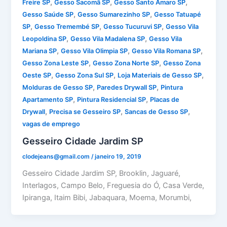
,
,
,
Freire SP
Gesso Sacomã SP
Gesso Santo Amaro SP
,
,
Gesso Saúde SP
Gesso Sumarezinho SP
Gesso Tatuapé
,
,
,
SP
Gesso Tremembé SP
Gesso Tucuruvi SP
Gesso Vila
,
,
Leopoldina SP
Gesso Vila Madalena SP
Gesso Vila
,
,
,
Mariana SP
Gesso Vila Olimpia SP
Gesso Vila Romana SP
,
,
Gesso Zona Leste SP
Gesso Zona Norte SP
Gesso Zona
,
,
,
Oeste SP
Gesso Zona Sul SP
Loja Materiais de Gesso SP
,
,
Molduras de Gesso SP
Paredes Drywall SP
Pintura
,
,
Apartamento SP
Pintura Residencial SP
Placas de
,
,
,
Drywall
Precisa se Gesseiro SP
Sancas de Gesso SP
vagas de emprego
Gesseiro Cidade Jardim SP
clodejeans@gmail.com
/
janeiro 19, 2019
Gesseiro Cidade Jardim SP, Brooklin, Jaguaré,
Interlagos, Campo Belo, Freguesia do Ó, Casa Verde,
Ipiranga, Itaim Bibi, Jabaquara, Moema, Morumbi,