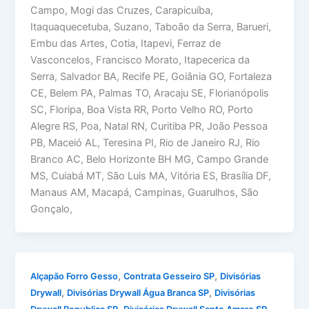
Campo, Mogi das Cruzes, Carapicuíba,
Itaquaquecetuba, Suzano, Taboão da Serra, Barueri,
Embu das Artes, Cotia, Itapevi, Ferraz de
Vasconcelos, Francisco Morato, Itapecerica da
Serra, Salvador BA, Recife PE, Goiânia GO, Fortaleza
CE, Belem PA, Palmas TO, Aracaju SE, Florianópolis
SC, Floripa, Boa Vista RR, Porto Velho RO, Porto
Alegre RS, Poa, Natal RN, Curitiba PR, João Pessoa
PB, Maceió AL, Teresina PI, Rio de Janeiro RJ, Rio
Branco AC, Belo Horizonte BH MG, Campo Grande
MS, Cuiabá MT, São Luis MA, Vitória ES, Brasília DF,
Manaus AM, Macapá, Campinas, Guarulhos, São
Gonçalo,
,
,
Alçapão Forro Gesso
Contrata Gesseiro SP
Divisórias
,
,
Drywall
Divisórias Drywall Água Branca SP
Divisórias