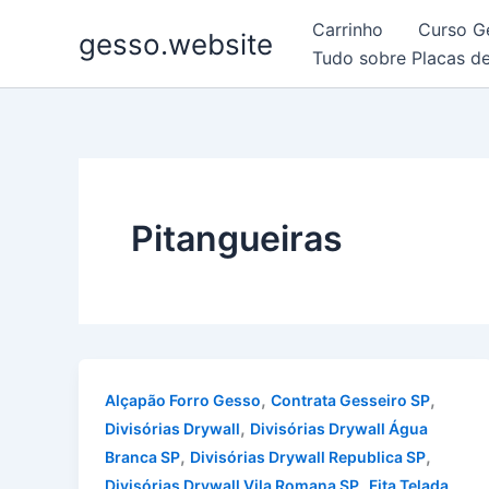
Ir
Carrinho
Curso G
gesso.website
para
Tudo sobre Placas d
o
conteúdo
Pitangueiras
,
,
Alçapão Forro Gesso
Contrata Gesseiro SP
,
Divisórias Drywall
Divisórias Drywall Água
,
,
Branca SP
Divisórias Drywall Republica SP
,
Divisórias Drywall Vila Romana SP
Fita Telada