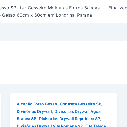
esso SP Liso Gesseiro Molduras Forros Sancas
Finaliz
e Gesso 60cm x 60cm em Londrina, Paraná
,
,
Alçapão Forro Gesso
Contrata Gesseiro SP
,
Divisórias Drywall
Divisórias Drywall Água
,
,
Branca SP
Divisórias Drywall Republica SP
,
Divisórias Drywall Vila Romana SP
Fita Telada