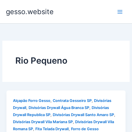
Ir
gesso.website
para
o
conteúdo
Rio Pequeno
,
,
Alçapão Forro Gesso
Contrata Gesseiro SP
Divisórias
,
,
Drywall
Divisórias Drywall Água Branca SP
Divisórias
,
,
Drywall Republica SP
Divisórias Drywall Santo Amaro SP
,
Divisórias Drywall Vila Mariana SP
Divisórias Drywall Vila
,
,
Romana SP
Fita Telada Drywall
Forro de Gesso