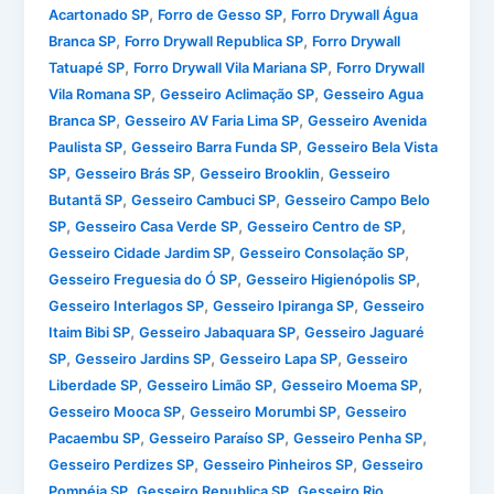
,
,
Acartonado SP
Forro de Gesso SP
Forro Drywall Água
,
,
Branca SP
Forro Drywall Republica SP
Forro Drywall
,
,
Tatuapé SP
Forro Drywall Vila Mariana SP
Forro Drywall
,
,
Vila Romana SP
Gesseiro Aclimação SP
Gesseiro Agua
,
,
Branca SP
Gesseiro AV Faria Lima SP
Gesseiro Avenida
,
,
Paulista SP
Gesseiro Barra Funda SP
Gesseiro Bela Vista
,
,
,
SP
Gesseiro Brás SP
Gesseiro Brooklin
Gesseiro
,
,
Butantã SP
Gesseiro Cambuci SP
Gesseiro Campo Belo
,
,
,
SP
Gesseiro Casa Verde SP
Gesseiro Centro de SP
,
,
Gesseiro Cidade Jardim SP
Gesseiro Consolação SP
,
,
Gesseiro Freguesia do Ó SP
Gesseiro Higienópolis SP
,
,
Gesseiro Interlagos SP
Gesseiro Ipiranga SP
Gesseiro
,
,
Itaim Bibi SP
Gesseiro Jabaquara SP
Gesseiro Jaguaré
,
,
,
SP
Gesseiro Jardins SP
Gesseiro Lapa SP
Gesseiro
,
,
,
Liberdade SP
Gesseiro Limão SP
Gesseiro Moema SP
,
,
Gesseiro Mooca SP
Gesseiro Morumbi SP
Gesseiro
,
,
,
Pacaembu SP
Gesseiro Paraíso SP
Gesseiro Penha SP
,
,
Gesseiro Perdizes SP
Gesseiro Pinheiros SP
Gesseiro
,
,
Pompéia SP
Gesseiro Republica SP
Gesseiro Rio