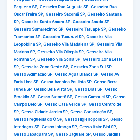
,
,
Pequeno SP
Gesseiro Rua Augusta SP
Gesseiro Rua
,
,
Oscar Freire SP
Gesseiro Sacomã SP
Gesseiro Santana
,
,
,
SP
Gesseiro Santo Amaro SP
Gesseiro Saúde SP
,
,
Gesseiro Sumarezinho SP
Gesseiro Tatuapé SP
Gesseiro
,
,
Tremembé SP
Gesseiro Tucuruvi SP
Gesseiro Vila
,
,
Leopoldina SP
Gesseiro Vila Madalena SP
Gesseiro Vila
,
,
Mariana SP
Gesseiro Vila Olimpia SP
Gesseiro Vila
,
,
Romana SP
Gesseiro Vila Sônia SP
Gesseiro Zona Leste
,
,
,
SP
Gesseiro Zona Oeste SP
Gesseiro Zona Sul SP
,
,
Gesso Aclimação SP
Gesso Agua Branca SP
Gesso AV
,
,
Faria Lima SP
Gesso Avenida Paulista SP
Gesso Barra
,
,
,
Funda SP
Gesso Bela Vista SP
Gesso Brás SP
Gesso
,
,
,
Brooklin SP
Gesso Butantã SP
Gesso Cambuci SP
Gesso
,
,
Campo Belo SP
Gesso Casa Verde SP
Gesso Centro de
,
,
,
SP
Gesso Cidade Jardim SP
Gesso Consolação SP
,
,
Gesso Freguesia do Ó SP
Gesso Higienópolis SP
Gesso
,
,
,
Interlagos SP
Gesso Ipiranga SP
Gesso Itaim Bibi SP
,
,
Gesso Jabaquara SP
Gesso Jaguaré SP
Gesso Jardins