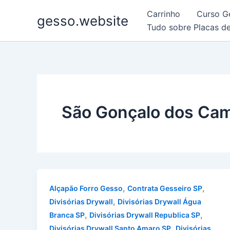
Ir
Carrinho
Curso G
gesso.website
para
Tudo sobre Placas d
o
conteúdo
São Gonçalo dos Ca
,
,
Alçapão Forro Gesso
Contrata Gesseiro SP
,
Divisórias Drywall
Divisórias Drywall Água
,
,
Branca SP
Divisórias Drywall Republica SP
,
Divisórias Drywall Santo Amaro SP
Divisórias