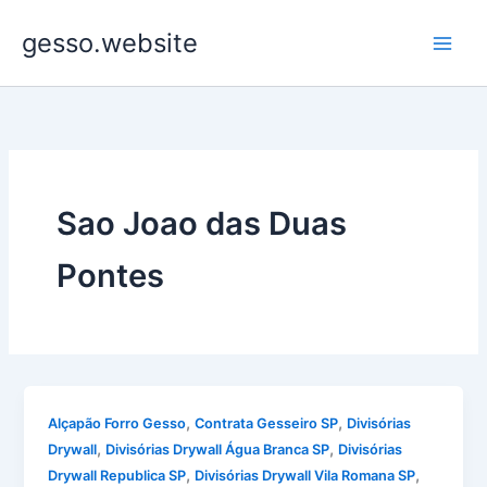
Ir
gesso.website
para
o
conteúdo
Sao Joao das Duas
Pontes
,
,
Alçapão Forro Gesso
Contrata Gesseiro SP
Divisórias
,
,
Drywall
Divisórias Drywall Água Branca SP
Divisórias
,
,
Drywall Republica SP
Divisórias Drywall Vila Romana SP