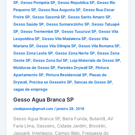
,
,
,
SP
Gesso Pompéia SP
Gesso Republica SP
Gesso Rio
,
,
Pequeno SP
Gesso Rua Augusta SP
Gesso Rua Oscar
,
,
,
Freire SP
Gesso Sacomã SP
Gesso Santo Amaro SP
,
,
Gesso Saúde SP
Gesso Sumarezinho SP
Gesso Tatuapé
,
,
,
SP
Gesso Tremembé SP
Gesso Tucuruvi SP
Gesso Vila
,
,
Leopoldina SP
Gesso Vila Madalena SP
Gesso Vila
,
,
,
Mariana SP
Gesso Vila Olimpia SP
Gesso Vila Romana SP
,
,
Gesso Zona Leste SP
Gesso Zona Norte SP
Gesso Zona
,
,
,
Oeste SP
Gesso Zona Sul SP
Loja Materiais de Gesso SP
,
,
Molduras de Gesso SP
Paredes Drywall SP
Pintura
,
,
Apartamento SP
Pintura Residencial SP
Placas de
,
,
,
Drywall
Precisa se Gesseiro SP
Sancas de Gesso SP
vagas de emprego
Gesso Agua Branca SP
clodejeans@gmail.com
/
janeiro 28, 2019
Gesso Agua Branca SP, Barra Funda, Butantã, AV
Faria Lima, Gesseiro, Cidade Jardim, Brooklin,
Jaguaré. Interlagos, Campo Belo, Freguesia do