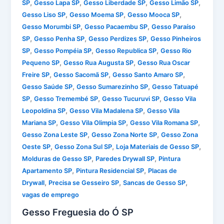
,
,
,
,
SP
Gesso Lapa SP
Gesso Liberdade SP
Gesso Limão SP
,
,
,
Gesso Liso SP
Gesso Moema SP
Gesso Mooca SP
,
,
Gesso Morumbi SP
Gesso Pacaembu SP
Gesso Paraíso
,
,
,
SP
Gesso Penha SP
Gesso Perdizes SP
Gesso Pinheiros
,
,
,
SP
Gesso Pompéia SP
Gesso Republica SP
Gesso Rio
,
,
Pequeno SP
Gesso Rua Augusta SP
Gesso Rua Oscar
,
,
,
Freire SP
Gesso Sacomã SP
Gesso Santo Amaro SP
,
,
Gesso Saúde SP
Gesso Sumarezinho SP
Gesso Tatuapé
,
,
,
SP
Gesso Tremembé SP
Gesso Tucuruvi SP
Gesso Vila
,
,
Leopoldina SP
Gesso Vila Madalena SP
Gesso Vila
,
,
,
Mariana SP
Gesso Vila Olimpia SP
Gesso Vila Romana SP
,
,
Gesso Zona Leste SP
Gesso Zona Norte SP
Gesso Zona
,
,
,
Oeste SP
Gesso Zona Sul SP
Loja Materiais de Gesso SP
,
,
Molduras de Gesso SP
Paredes Drywall SP
Pintura
,
,
Apartamento SP
Pintura Residencial SP
Placas de
,
,
,
Drywall
Precisa se Gesseiro SP
Sancas de Gesso SP
vagas de emprego
Gesso Freguesia do Ó SP