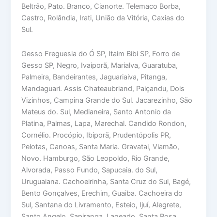
Beltrão, Pato. Branco, Cianorte. Telemaco Borba,
Castro, Rolândia, Irati, União da Vitória, Caxias do
Sul.
Gesso Freguesia do Ó SP, Itaim Bibi SP, Forro de
Gesso SP, Negro, Ivaiporã, Marialva, Guaratuba,
Palmeira, Bandeirantes, Jaguariaiva, Pitanga,
Mandaguari. Assis Chateaubriand, Paiçandu, Dois
Vizinhos, Campina Grande do Sul. Jacarezinho, São
Mateus do. Sul, Medianeira, Santo Antonio da
Platina, Palmas, Lapa, Marechal. Candido Rondon,
Cornélio. Procópio, Ibiporã, Prudentópolis PR,
Pelotas, Canoas, Santa Maria. Gravatai, Viamão,
Novo. Hamburgo, São Leopoldo, Rio Grande,
Alvorada, Passo Fundo, Sapucaia. do Sul,
Uruguaiana. Cachoeirinha, Santa Cruz do Sul, Bagé,
Bento Gonçalves, Erechim, Guaiba. Cachoeira do
Sul, Santana do Livramento, Esteio, Ijuí, Alegrete,
Santo Angelo, Sapiranga, Lageado. Santa Rosa.