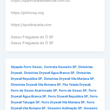
https://sppinturaresidencial.com.br/
https://pintorsp.org
https://spvidracaria.com
Gesso Freguesia do Ó SP
Gesso Freguesia do Ó SP
,
,
Alçapão Forro Gesso
Contrata Gesseiro SP
Divisórias
,
,
Drywall
Divisórias Drywall Água Branca SP
Divisórias
,
,
Drywall Republica SP
Divisórias Drywall Vila Mariana SP
,
,
Divisórias Drywall Vila Romana SP
Fita Telada Drywall
,
,
Forro de Gesso Acartonado SP
Forro de Gesso SP
Forro
,
,
Drywall Água Branca SP
Forro Drywall Republica SP
Forro
,
,
Drywall Tatuapé SP
Forro Drywall Vila Mariana SP
Forro
,
,
Drywall Vila Romana SP
Gesseiro Aclimação SP
Gesseiro