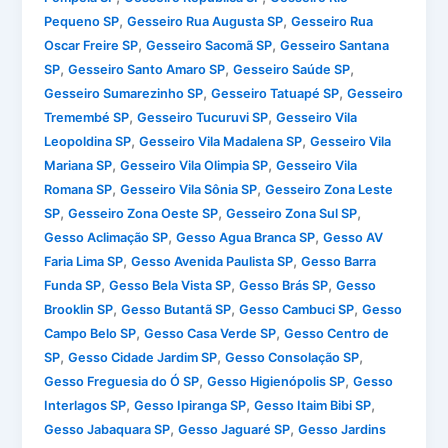
,
,
Pequeno SP
Gesseiro Rua Augusta SP
Gesseiro Rua
,
,
Oscar Freire SP
Gesseiro Sacomã SP
Gesseiro Santana
,
,
,
SP
Gesseiro Santo Amaro SP
Gesseiro Saúde SP
,
,
Gesseiro Sumarezinho SP
Gesseiro Tatuapé SP
Gesseiro
,
,
Tremembé SP
Gesseiro Tucuruvi SP
Gesseiro Vila
,
,
Leopoldina SP
Gesseiro Vila Madalena SP
Gesseiro Vila
,
,
Mariana SP
Gesseiro Vila Olimpia SP
Gesseiro Vila
,
,
Romana SP
Gesseiro Vila Sônia SP
Gesseiro Zona Leste
,
,
,
SP
Gesseiro Zona Oeste SP
Gesseiro Zona Sul SP
,
,
Gesso Aclimação SP
Gesso Agua Branca SP
Gesso AV
,
,
Faria Lima SP
Gesso Avenida Paulista SP
Gesso Barra
,
,
,
Funda SP
Gesso Bela Vista SP
Gesso Brás SP
Gesso
,
,
,
Brooklin SP
Gesso Butantã SP
Gesso Cambuci SP
Gesso
,
,
Campo Belo SP
Gesso Casa Verde SP
Gesso Centro de
,
,
,
SP
Gesso Cidade Jardim SP
Gesso Consolação SP
,
,
Gesso Freguesia do Ó SP
Gesso Higienópolis SP
Gesso
,
,
,
Interlagos SP
Gesso Ipiranga SP
Gesso Itaim Bibi SP
,
,
Gesso Jabaquara SP
Gesso Jaguaré SP
Gesso Jardins