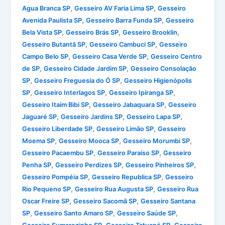
,
,
Agua Branca SP
Gesseiro AV Faria Lima SP
Gesseiro
,
,
Avenida Paulista SP
Gesseiro Barra Funda SP
Gesseiro
,
,
,
Bela Vista SP
Gesseiro Brás SP
Gesseiro Brooklin
,
,
Gesseiro Butantã SP
Gesseiro Cambuci SP
Gesseiro
,
,
Campo Belo SP
Gesseiro Casa Verde SP
Gesseiro Centro
,
,
de SP
Gesseiro Cidade Jardim SP
Gesseiro Consolação
,
,
SP
Gesseiro Freguesia do Ó SP
Gesseiro Higienópolis
,
,
,
SP
Gesseiro Interlagos SP
Gesseiro Ipiranga SP
,
,
Gesseiro Itaim Bibi SP
Gesseiro Jabaquara SP
Gesseiro
,
,
,
Jaguaré SP
Gesseiro Jardins SP
Gesseiro Lapa SP
,
,
Gesseiro Liberdade SP
Gesseiro Limão SP
Gesseiro
,
,
,
Moema SP
Gesseiro Mooca SP
Gesseiro Morumbi SP
,
,
Gesseiro Pacaembu SP
Gesseiro Paraíso SP
Gesseiro
,
,
,
Penha SP
Gesseiro Perdizes SP
Gesseiro Pinheiros SP
,
,
Gesseiro Pompéia SP
Gesseiro Republica SP
Gesseiro
,
,
Rio Pequeno SP
Gesseiro Rua Augusta SP
Gesseiro Rua
,
,
Oscar Freire SP
Gesseiro Sacomã SP
Gesseiro Santana
,
,
,
SP
Gesseiro Santo Amaro SP
Gesseiro Saúde SP
,
,