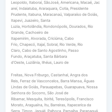
Leopoldo, Itaboraí, SãoJosé, Americana, Macaé, Jac
areí, Indaiatuba, Araraquara, Cotia, Presidente
Prudente, Itabuna, Maracanaú, Valparaíso de Goiás,
Itapevi, Juazeiro, Santa
Luzia, Hortolândia, Rondonópolis, Dourados, Rio
Grande, Cachoeiro de
Itapemirim, Alvorada, Criciúma, Cabo
Frio, Chapecó, Itajaí, Sobral, Rio Verde, Rio
Claro, Cabo de Santo Agostinho, Passo
Fundo, Araçatuba, Santa Bárbara
d’Oeste, Luziânia, Ilhéus, Lauro de
Freitas, Nova Friburgo, Castanhal, Angra dos
Reis, Ferraz de Vasconcelos, Barra Mansa, Águas
Lindas de Goiás, Parauapebas, Guarapuava, Nossa
Senhora do Socorro, São José de
Ribamar, Mesquita, Ibirité, Teresópolis, Francisco
Morato, Araguaína, Itu, Barreiras, Itapecerica da
Serra, Timon, Jequié, Palhoça, Parnaíba, Paranaguá,