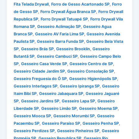
,
,
Fita Telada Drywall
Forro de Gesso Acartonado SP
Forro
,
,
de Gesso SP
Forro Drywall Água Branca SP
Forro Drywall
,
,
Republica SP
Forro Drywall Tatuapé SP
Forro Drywall Vila
,
,
Romana SP
Gesseiro Aclimação SP
Gesseiro Agua
,
,
Branca SP
Gesseiro AV Faria Lima SP
Gesseiro Avenida
,
,
Paulista SP
Gesseiro Barra Funda SP
Gesseiro Bela Vista
,
,
,
SP
Gesseiro Brás SP
Gesseiro Brooklin
Gesseiro
,
,
Butantã SP
Gesseiro Cambuci SP
Gesseiro Campo Belo
,
,
,
SP
Gesseiro Casa Verde SP
Gesseiro Centro de SP
,
,
Gesseiro Cidade Jardim SP
Gesseiro Consolação SP
,
,
Gesseiro Freguesia do Ó SP
Gesseiro Higienópolis SP
,
,
Gesseiro Interlagos SP
Gesseiro Ipiranga SP
Gesseiro
,
,
Itaim Bibi SP
Gesseiro Jabaquara SP
Gesseiro Jaguaré
,
,
,
SP
Gesseiro Jardins SP
Gesseiro Lapa SP
Gesseiro
,
,
,
Liberdade SP
Gesseiro Limão SP
Gesseiro Moema SP
,
,
Gesseiro Mooca SP
Gesseiro Morumbi SP
Gesseiro
,
,
,
Pacaembu SP
Gesseiro Paraíso SP
Gesseiro Penha SP
,
,
Gesseiro Perdizes SP
Gesseiro Pinheiros SP
Gesseiro
,
,
Pompéia SP
Gesseiro Republica SP
Gesseiro Rio