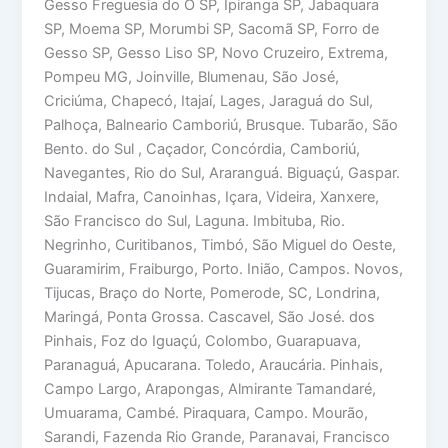
Gesso Freguesia do Ó SP, Ipiranga SP, Jabaquara
SP, Moema SP, Morumbi SP, Sacomã SP, Forro de
Gesso SP, Gesso Liso SP, Novo Cruzeiro, Extrema,
Pompeu MG, Joinville, Blumenau, São José,
Criciúma, Chapecó, Itajaí, Lages, Jaraguá do Sul,
Palhoça, Balneario Camboriú, Brusque. Tubarão, São
Bento. do Sul , Caçador, Concórdia, Camboriú,
Navegantes, Rio do Sul, Araranguá. Biguaçú, Gaspar.
Indaial, Mafra, Canoinhas, Içara, Videira, Xanxere,
São Francisco do Sul, Laguna. Imbituba, Rio.
Negrinho, Curitibanos, Timbó, São Miguel do Oeste,
Guaramirim, Fraiburgo, Porto. Inião, Campos. Novos,
Tijucas, Braço do Norte, Pomerode, SC, Londrina,
Maringá, Ponta Grossa. Cascavel, São José. dos
Pinhais, Foz do Iguaçú, Colombo, Guarapuava,
Paranaguá, Apucarana. Toledo, Araucária. Pinhais,
Campo Largo, Arapongas, Almirante Tamandaré,
Umuarama, Cambé. Piraquara, Campo. Mourão,
Sarandi, Fazenda Rio Grande, Paranavai, Francisco