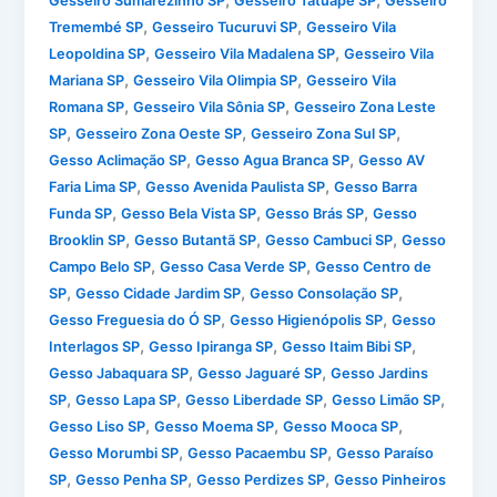
Gesseiro Sumarezinho SP
Gesseiro Tatuapé SP
Gesseiro
,
,
Tremembé SP
Gesseiro Tucuruvi SP
Gesseiro Vila
,
,
Leopoldina SP
Gesseiro Vila Madalena SP
Gesseiro Vila
,
,
Mariana SP
Gesseiro Vila Olimpia SP
Gesseiro Vila
,
,
Romana SP
Gesseiro Vila Sônia SP
Gesseiro Zona Leste
,
,
,
SP
Gesseiro Zona Oeste SP
Gesseiro Zona Sul SP
,
,
Gesso Aclimação SP
Gesso Agua Branca SP
Gesso AV
,
,
Faria Lima SP
Gesso Avenida Paulista SP
Gesso Barra
,
,
,
Funda SP
Gesso Bela Vista SP
Gesso Brás SP
Gesso
,
,
,
Brooklin SP
Gesso Butantã SP
Gesso Cambuci SP
Gesso
,
,
Campo Belo SP
Gesso Casa Verde SP
Gesso Centro de
,
,
,
SP
Gesso Cidade Jardim SP
Gesso Consolação SP
,
,
Gesso Freguesia do Ó SP
Gesso Higienópolis SP
Gesso
,
,
,
Interlagos SP
Gesso Ipiranga SP
Gesso Itaim Bibi SP
,
,
Gesso Jabaquara SP
Gesso Jaguaré SP
Gesso Jardins
,
,
,
,
SP
Gesso Lapa SP
Gesso Liberdade SP
Gesso Limão SP
,
,
,
Gesso Liso SP
Gesso Moema SP
Gesso Mooca SP
,
,
Gesso Morumbi SP
Gesso Pacaembu SP
Gesso Paraíso
,
,
,
SP
Gesso Penha SP
Gesso Perdizes SP
Gesso Pinheiros