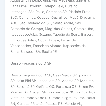
Augusta, Vila Leopoldina, Vila Madalena, Santana,
Faria Lima, Brooklin, Campo Belo, Cursino,
Interlagos, São Paulo, Sorocaba SP, Ribeirão Preto,
SJC, Campinas, Osasco, Guarulhos, Mauá, Diadema,
ABC, São Caetano do Sul, Santo André, São
Bernardo do Campo, Mogi das Cruzes, Carapicuíba,
Itaquaquecetuba, Suzano, Taboão da Serra, Barueri,
Embu das Artes, Cotia, Itapevi, Ferraz de
Vasconcelos, Francisco Morato, Itapecerica da
Serra, Salvador BA, Recife PE,
Gesso Freguesia do Ó SP
Gesso Freguesia do Ó SP, Casa Verde SP, Ipiranga
SP, Itaim Bibi SP, Jabaquara SP, Moema SP, Morumbi
SP, Sacomã SP, Goiânia GO, Fortaleza CE, Belem PA,
Palmas TO, Aracaju SE, Florianópolis SC, Floripa, Boa
Vista RR, Porto Velho RO, Porto Alegre RS, Poa, Natal
RN, Curitiba PR, João Pessoa PB, Maceió AL,