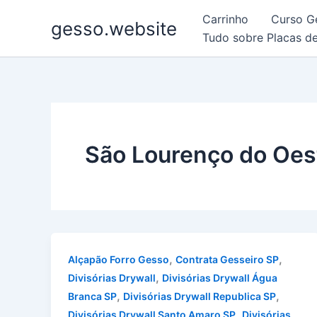
Ir
Carrinho
Curso G
gesso.website
para
Tudo sobre Placas d
o
conteúdo
São Lourenço do Oes
,
,
Alçapão Forro Gesso
Contrata Gesseiro SP
,
Divisórias Drywall
Divisórias Drywall Água
,
,
Branca SP
Divisórias Drywall Republica SP
,
Divisórias Drywall Santo Amaro SP
Divisórias