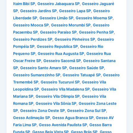
,
,
Itaim Bibi SP
Gesseiro Jabaquara SP
Gesseiro Jaguaré
,
,
,
SP
Gesseiro Jardins SP
Gesseiro Lapa SP
Gesseiro
,
,
,
Liberdade SP
Gesseiro Limão SP
Gesseiro Moema SP
,
,
Gesseiro Mooca SP
Gesseiro Morumbi SP
Gesseiro
,
,
,
Pacaembu SP
Gesseiro Paraíso SP
Gesseiro Penha SP
,
,
Gesseiro Perdizes SP
Gesseiro Pinheiros SP
Gesseiro
,
,
Pompéia SP
Gesseiro Republica SP
Gesseiro Rio
,
,
Pequeno SP
Gesseiro Rua Augusta SP
Gesseiro Rua
,
,
Oscar Freire SP
Gesseiro Sacomã SP
Gesseiro Santana
,
,
,
SP
Gesseiro Santo Amaro SP
Gesseiro Saúde SP
,
,
Gesseiro Sumarezinho SP
Gesseiro Tatuapé SP
Gesseiro
,
,
Tremembé SP
Gesseiro Tucuruvi SP
Gesseiro Vila
,
,
Leopoldina SP
Gesseiro Vila Madalena SP
Gesseiro Vila
,
,
Mariana SP
Gesseiro Vila Olimpia SP
Gesseiro Vila
,
,
Romana SP
Gesseiro Vila Sônia SP
Gesseiro Zona Leste
,
,
,
SP
Gesseiro Zona Oeste SP
Gesseiro Zona Sul SP
,
,
Gesso Aclimação SP
Gesso Agua Branca SP
Gesso AV
,
,
Faria Lima SP
Gesso Avenida Paulista SP
Gesso Barra
,
,
,
Funda SP
Gesso Bela Vista SP
Gesso Brás SP
Gesso