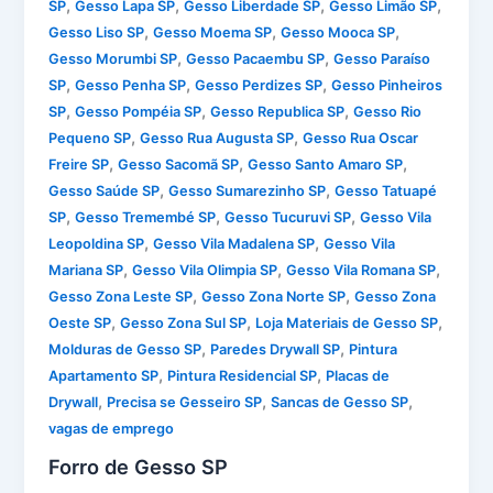
,
,
,
,
SP
Gesso Lapa SP
Gesso Liberdade SP
Gesso Limão SP
,
,
,
Gesso Liso SP
Gesso Moema SP
Gesso Mooca SP
,
,
Gesso Morumbi SP
Gesso Pacaembu SP
Gesso Paraíso
,
,
,
SP
Gesso Penha SP
Gesso Perdizes SP
Gesso Pinheiros
,
,
,
SP
Gesso Pompéia SP
Gesso Republica SP
Gesso Rio
,
,
Pequeno SP
Gesso Rua Augusta SP
Gesso Rua Oscar
,
,
,
Freire SP
Gesso Sacomã SP
Gesso Santo Amaro SP
,
,
Gesso Saúde SP
Gesso Sumarezinho SP
Gesso Tatuapé
,
,
,
SP
Gesso Tremembé SP
Gesso Tucuruvi SP
Gesso Vila
,
,
Leopoldina SP
Gesso Vila Madalena SP
Gesso Vila
,
,
,
Mariana SP
Gesso Vila Olimpia SP
Gesso Vila Romana SP
,
,
Gesso Zona Leste SP
Gesso Zona Norte SP
Gesso Zona
,
,
,
Oeste SP
Gesso Zona Sul SP
Loja Materiais de Gesso SP
,
,
Molduras de Gesso SP
Paredes Drywall SP
Pintura
,
,
Apartamento SP
Pintura Residencial SP
Placas de
,
,
,
Drywall
Precisa se Gesseiro SP
Sancas de Gesso SP
vagas de emprego
Forro de Gesso SP