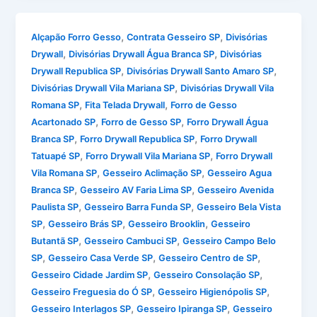
,
,
Alçapão Forro Gesso
Contrata Gesseiro SP
Divisórias
,
,
Drywall
Divisórias Drywall Água Branca SP
Divisórias
,
,
Drywall Republica SP
Divisórias Drywall Santo Amaro SP
,
Divisórias Drywall Vila Mariana SP
Divisórias Drywall Vila
,
,
Romana SP
Fita Telada Drywall
Forro de Gesso
,
,
Acartonado SP
Forro de Gesso SP
Forro Drywall Água
,
,
Branca SP
Forro Drywall Republica SP
Forro Drywall
,
,
Tatuapé SP
Forro Drywall Vila Mariana SP
Forro Drywall
,
,
Vila Romana SP
Gesseiro Aclimação SP
Gesseiro Agua
,
,
Branca SP
Gesseiro AV Faria Lima SP
Gesseiro Avenida
,
,
Paulista SP
Gesseiro Barra Funda SP
Gesseiro Bela Vista
,
,
,
SP
Gesseiro Brás SP
Gesseiro Brooklin
Gesseiro
,
,
Butantã SP
Gesseiro Cambuci SP
Gesseiro Campo Belo
,
,
,
SP
Gesseiro Casa Verde SP
Gesseiro Centro de SP
,
,
Gesseiro Cidade Jardim SP
Gesseiro Consolação SP
,
,
Gesseiro Freguesia do Ó SP
Gesseiro Higienópolis SP
,
,
Gesseiro Interlagos SP
Gesseiro Ipiranga SP
Gesseiro