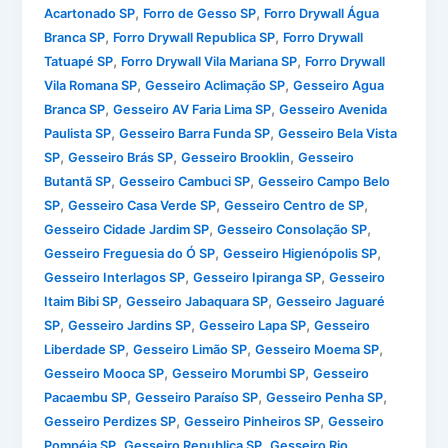
,
,
Acartonado SP
Forro de Gesso SP
Forro Drywall Água
,
,
Branca SP
Forro Drywall Republica SP
Forro Drywall
,
,
Tatuapé SP
Forro Drywall Vila Mariana SP
Forro Drywall
,
,
Vila Romana SP
Gesseiro Aclimação SP
Gesseiro Agua
,
,
Branca SP
Gesseiro AV Faria Lima SP
Gesseiro Avenida
,
,
Paulista SP
Gesseiro Barra Funda SP
Gesseiro Bela Vista
,
,
,
SP
Gesseiro Brás SP
Gesseiro Brooklin
Gesseiro
,
,
Butantã SP
Gesseiro Cambuci SP
Gesseiro Campo Belo
,
,
,
SP
Gesseiro Casa Verde SP
Gesseiro Centro de SP
,
,
Gesseiro Cidade Jardim SP
Gesseiro Consolação SP
,
,
Gesseiro Freguesia do Ó SP
Gesseiro Higienópolis SP
,
,
Gesseiro Interlagos SP
Gesseiro Ipiranga SP
Gesseiro
,
,
Itaim Bibi SP
Gesseiro Jabaquara SP
Gesseiro Jaguaré
,
,
,
SP
Gesseiro Jardins SP
Gesseiro Lapa SP
Gesseiro
,
,
,
Liberdade SP
Gesseiro Limão SP
Gesseiro Moema SP
,
,
Gesseiro Mooca SP
Gesseiro Morumbi SP
Gesseiro
,
,
,
Pacaembu SP
Gesseiro Paraíso SP
Gesseiro Penha SP
,
,
Gesseiro Perdizes SP
Gesseiro Pinheiros SP
Gesseiro
,
,
Pompéia SP
Gesseiro Republica SP
Gesseiro Rio