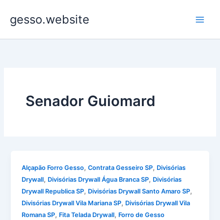
Ir
gesso.website
para
o
conteúdo
Senador Guiomard
,
,
Alçapão Forro Gesso
Contrata Gesseiro SP
Divisórias
,
,
Drywall
Divisórias Drywall Água Branca SP
Divisórias
,
,
Drywall Republica SP
Divisórias Drywall Santo Amaro SP
,
Divisórias Drywall Vila Mariana SP
Divisórias Drywall Vila
,
,
Romana SP
Fita Telada Drywall
Forro de Gesso