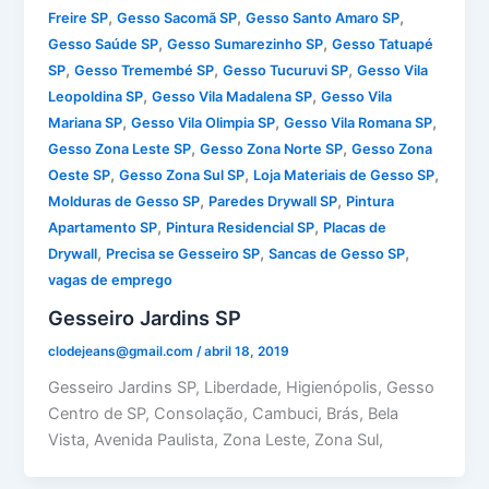
,
,
,
Freire SP
Gesso Sacomã SP
Gesso Santo Amaro SP
,
,
Gesso Saúde SP
Gesso Sumarezinho SP
Gesso Tatuapé
,
,
,
SP
Gesso Tremembé SP
Gesso Tucuruvi SP
Gesso Vila
,
,
Leopoldina SP
Gesso Vila Madalena SP
Gesso Vila
,
,
,
Mariana SP
Gesso Vila Olimpia SP
Gesso Vila Romana SP
,
,
Gesso Zona Leste SP
Gesso Zona Norte SP
Gesso Zona
,
,
,
Oeste SP
Gesso Zona Sul SP
Loja Materiais de Gesso SP
,
,
Molduras de Gesso SP
Paredes Drywall SP
Pintura
,
,
Apartamento SP
Pintura Residencial SP
Placas de
,
,
,
Drywall
Precisa se Gesseiro SP
Sancas de Gesso SP
vagas de emprego
Gesseiro Jardins SP
clodejeans@gmail.com
/
abril 18, 2019
Gesseiro Jardins SP, Liberdade, Higienópolis, Gesso
Centro de SP, Consolação, Cambuci, Brás, Bela
Vista, Avenida Paulista, Zona Leste, Zona Sul,