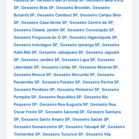
,
,
Paulista SP
Gesseiro Barra Funda SP
Gesseiro Bela Vista
,
,
,
SP
Gesseiro Brás SP
Gesseiro Brooklin
Gesseiro
,
,
Butantã SP
Gesseiro Cambuci SP
Gesseiro Campo Belo
,
,
,
SP
Gesseiro Casa Verde SP
Gesseiro Centro de SP
,
,
Gesseiro Cidade Jardim SP
Gesseiro Consolação SP
,
,
Gesseiro Freguesia do Ó SP
Gesseiro Higienópolis SP
,
,
Gesseiro Interlagos SP
Gesseiro Ipiranga SP
Gesseiro
,
,
Itaim Bibi SP
Gesseiro Jabaquara SP
Gesseiro Jaguaré
,
,
,
SP
Gesseiro Jardins SP
Gesseiro Lapa SP
Gesseiro
,
,
,
Liberdade SP
Gesseiro Limão SP
Gesseiro Moema SP
,
,
Gesseiro Mooca SP
Gesseiro Morumbi SP
Gesseiro
,
,
,
Pacaembu SP
Gesseiro Paraíso SP
Gesseiro Penha SP
,
,
Gesseiro Perdizes SP
Gesseiro Pinheiros SP
Gesseiro
,
,
Pompéia SP
Gesseiro Republica SP
Gesseiro Rio
,
,
Pequeno SP
Gesseiro Rua Augusta SP
Gesseiro Rua
,
,
Oscar Freire SP
Gesseiro Sacomã SP
Gesseiro Santana
,
,
,
SP
Gesseiro Santo Amaro SP
Gesseiro Saúde SP
,
,
Gesseiro Sumarezinho SP
Gesseiro Tatuapé SP
Gesseiro
,
,
Tremembé SP
Gesseiro Tucuruvi SP
Gesseiro Vila