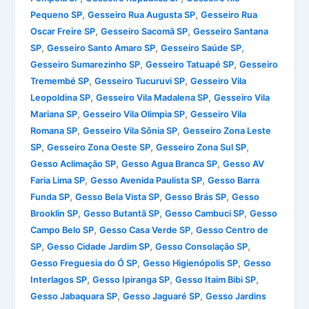
,
,
Pequeno SP
Gesseiro Rua Augusta SP
Gesseiro Rua
,
,
Oscar Freire SP
Gesseiro Sacomã SP
Gesseiro Santana
,
,
,
SP
Gesseiro Santo Amaro SP
Gesseiro Saúde SP
,
,
Gesseiro Sumarezinho SP
Gesseiro Tatuapé SP
Gesseiro
,
,
Tremembé SP
Gesseiro Tucuruvi SP
Gesseiro Vila
,
,
Leopoldina SP
Gesseiro Vila Madalena SP
Gesseiro Vila
,
,
Mariana SP
Gesseiro Vila Olimpia SP
Gesseiro Vila
,
,
Romana SP
Gesseiro Vila Sônia SP
Gesseiro Zona Leste
,
,
,
SP
Gesseiro Zona Oeste SP
Gesseiro Zona Sul SP
,
,
Gesso Aclimação SP
Gesso Agua Branca SP
Gesso AV
,
,
Faria Lima SP
Gesso Avenida Paulista SP
Gesso Barra
,
,
,
Funda SP
Gesso Bela Vista SP
Gesso Brás SP
Gesso
,
,
,
Brooklin SP
Gesso Butantã SP
Gesso Cambuci SP
Gesso
,
,
Campo Belo SP
Gesso Casa Verde SP
Gesso Centro de
,
,
,
SP
Gesso Cidade Jardim SP
Gesso Consolação SP
,
,
Gesso Freguesia do Ó SP
Gesso Higienópolis SP
Gesso
,
,
,
Interlagos SP
Gesso Ipiranga SP
Gesso Itaim Bibi SP
,
,
Gesso Jabaquara SP
Gesso Jaguaré SP
Gesso Jardins