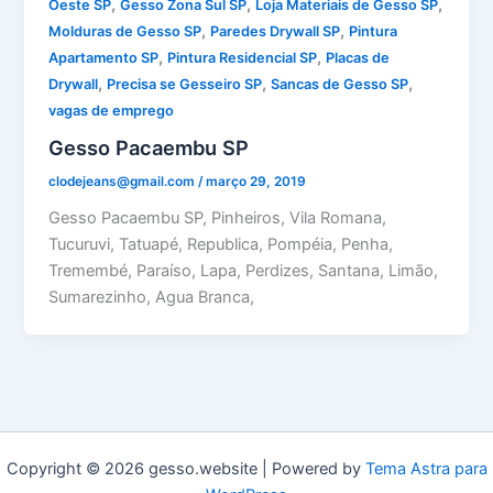
,
,
,
Oeste SP
Gesso Zona Sul SP
Loja Materiais de Gesso SP
,
,
Molduras de Gesso SP
Paredes Drywall SP
Pintura
,
,
Apartamento SP
Pintura Residencial SP
Placas de
,
,
,
Drywall
Precisa se Gesseiro SP
Sancas de Gesso SP
vagas de emprego
Gesso Pacaembu SP
clodejeans@gmail.com
/
março 29, 2019
Gesso Pacaembu SP, Pinheiros, Vila Romana,
Tucuruvi, Tatuapé, Republica, Pompéia, Penha,
Tremembé, Paraíso, Lapa, Perdizes, Santana, Limão,
Sumarezinho, Agua Branca,
Copyright © 2026 gesso.website | Powered by
Tema Astra para