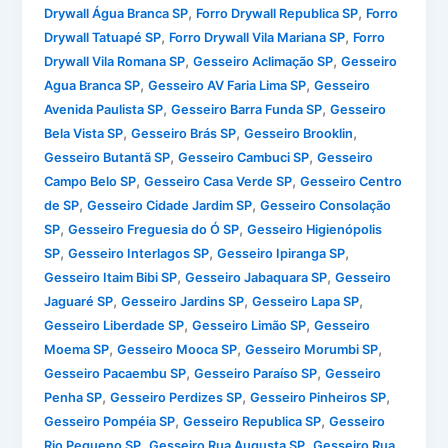
,
,
Drywall Água Branca SP
Forro Drywall Republica SP
Forro
,
,
Drywall Tatuapé SP
Forro Drywall Vila Mariana SP
Forro
,
,
Drywall Vila Romana SP
Gesseiro Aclimação SP
Gesseiro
,
,
Agua Branca SP
Gesseiro AV Faria Lima SP
Gesseiro
,
,
Avenida Paulista SP
Gesseiro Barra Funda SP
Gesseiro
,
,
,
Bela Vista SP
Gesseiro Brás SP
Gesseiro Brooklin
,
,
Gesseiro Butantã SP
Gesseiro Cambuci SP
Gesseiro
,
,
Campo Belo SP
Gesseiro Casa Verde SP
Gesseiro Centro
,
,
de SP
Gesseiro Cidade Jardim SP
Gesseiro Consolação
,
,
SP
Gesseiro Freguesia do Ó SP
Gesseiro Higienópolis
,
,
,
SP
Gesseiro Interlagos SP
Gesseiro Ipiranga SP
,
,
Gesseiro Itaim Bibi SP
Gesseiro Jabaquara SP
Gesseiro
,
,
,
Jaguaré SP
Gesseiro Jardins SP
Gesseiro Lapa SP
,
,
Gesseiro Liberdade SP
Gesseiro Limão SP
Gesseiro
,
,
,
Moema SP
Gesseiro Mooca SP
Gesseiro Morumbi SP
,
,
Gesseiro Pacaembu SP
Gesseiro Paraíso SP
Gesseiro
,
,
,
Penha SP
Gesseiro Perdizes SP
Gesseiro Pinheiros SP
,
,
Gesseiro Pompéia SP
Gesseiro Republica SP
Gesseiro
,
,
Rio Pequeno SP
Gesseiro Rua Augusta SP
Gesseiro Rua