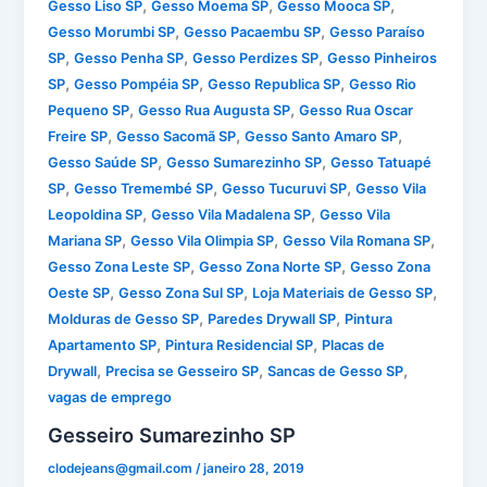
,
,
,
Gesso Liso SP
Gesso Moema SP
Gesso Mooca SP
,
,
Gesso Morumbi SP
Gesso Pacaembu SP
Gesso Paraíso
,
,
,
SP
Gesso Penha SP
Gesso Perdizes SP
Gesso Pinheiros
,
,
,
SP
Gesso Pompéia SP
Gesso Republica SP
Gesso Rio
,
,
Pequeno SP
Gesso Rua Augusta SP
Gesso Rua Oscar
,
,
,
Freire SP
Gesso Sacomã SP
Gesso Santo Amaro SP
,
,
Gesso Saúde SP
Gesso Sumarezinho SP
Gesso Tatuapé
,
,
,
SP
Gesso Tremembé SP
Gesso Tucuruvi SP
Gesso Vila
,
,
Leopoldina SP
Gesso Vila Madalena SP
Gesso Vila
,
,
,
Mariana SP
Gesso Vila Olimpia SP
Gesso Vila Romana SP
,
,
Gesso Zona Leste SP
Gesso Zona Norte SP
Gesso Zona
,
,
,
Oeste SP
Gesso Zona Sul SP
Loja Materiais de Gesso SP
,
,
Molduras de Gesso SP
Paredes Drywall SP
Pintura
,
,
Apartamento SP
Pintura Residencial SP
Placas de
,
,
,
Drywall
Precisa se Gesseiro SP
Sancas de Gesso SP
vagas de emprego
Gesseiro Sumarezinho SP
clodejeans@gmail.com
/
janeiro 28, 2019