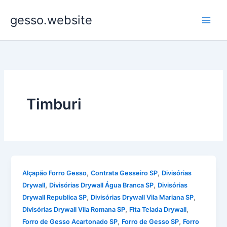
Ir
gesso.website
para
o
conteúdo
Timburi
,
,
Alçapão Forro Gesso
Contrata Gesseiro SP
Divisórias
,
,
Drywall
Divisórias Drywall Água Branca SP
Divisórias
,
,
Drywall Republica SP
Divisórias Drywall Vila Mariana SP
,
,
Divisórias Drywall Vila Romana SP
Fita Telada Drywall
,
,
Forro de Gesso Acartonado SP
Forro de Gesso SP
Forro