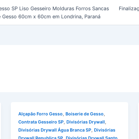
esso SP Liso Gesseiro Molduras Forros Sancas
Finaliz
e Gesso 60cm x 60cm em Londrina, Paraná
,
,
Alçapão Forro Gesso
Boiserie de Gesso
,
,
Contrata Gesseiro SP
Divisórias Drywall
,
Divisórias Drywall Água Branca SP
Divisórias
,
Drywall Republica SP
Divisórias Drywall Santo