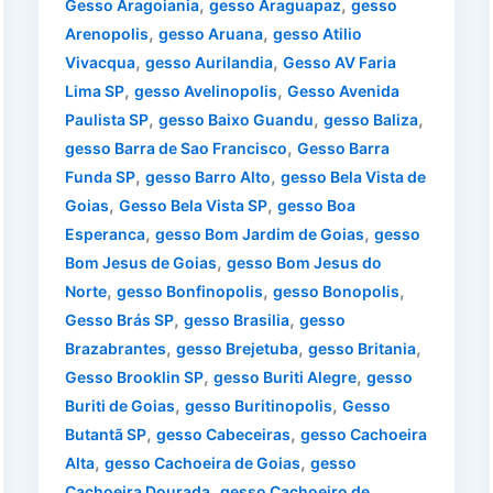
,
,
Gesso Aragoiania
gesso Araguapaz
gesso
,
,
Arenopolis
gesso Aruana
gesso Atilio
,
,
Vivacqua
gesso Aurilandia
Gesso AV Faria
,
,
Lima SP
gesso Avelinopolis
Gesso Avenida
,
,
,
Paulista SP
gesso Baixo Guandu
gesso Baliza
,
gesso Barra de Sao Francisco
Gesso Barra
,
,
Funda SP
gesso Barro Alto
gesso Bela Vista de
,
,
Goias
Gesso Bela Vista SP
gesso Boa
,
,
Esperanca
gesso Bom Jardim de Goias
gesso
,
Bom Jesus de Goias
gesso Bom Jesus do
,
,
,
Norte
gesso Bonfinopolis
gesso Bonopolis
,
,
Gesso Brás SP
gesso Brasilia
gesso
,
,
,
Brazabrantes
gesso Brejetuba
gesso Britania
,
,
Gesso Brooklin SP
gesso Buriti Alegre
gesso
,
,
Buriti de Goias
gesso Buritinopolis
Gesso
,
,
Butantã SP
gesso Cabeceiras
gesso Cachoeira
,
,
Alta
gesso Cachoeira de Goias
gesso
,
Cachoeira Dourada
gesso Cachoeiro de