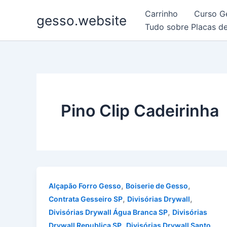
Ir
Carrinho
Curso G
gesso.website
para
Tudo sobre Placas d
o
conteúdo
Pino Clip Cadeirinha
,
,
Alçapão Forro Gesso
Boiserie de Gesso
,
,
Contrata Gesseiro SP
Divisórias Drywall
,
Divisórias Drywall Água Branca SP
Divisórias
,
Drywall Republica SP
Divisórias Drywall Santo