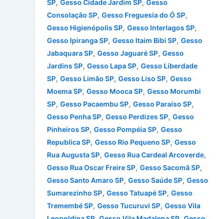
,
,
SP
Gesso Cidade Jardim SP
Gesso
,
,
Consolação SP
Gesso Freguesia do Ó SP
,
,
Gesso Higienópolis SP
Gesso Interlagos SP
,
,
Gesso Ipiranga SP
Gesso Itaim Bibi SP
Gesso
,
,
Jabaquara SP
Gesso Jaguaré SP
Gesso
,
,
Jardins SP
Gesso Lapa SP
Gesso Liberdade
,
,
,
SP
Gesso Limão SP
Gesso Liso SP
Gesso
,
,
Moema SP
Gesso Mooca SP
Gesso Morumbi
,
,
,
SP
Gesso Pacaembu SP
Gesso Paraíso SP
,
,
Gesso Penha SP
Gesso Perdizes SP
Gesso
,
,
Pinheiros SP
Gesso Pompéia SP
Gesso
,
,
Republica SP
Gesso Rio Pequeno SP
Gesso
,
,
Rua Augusta SP
Gesso Rua Cardeal Arcoverde
,
,
Gesso Rua Oscar Freire SP
Gesso Sacomã SP
,
,
Gesso Santo Amaro SP
Gesso Saúde SP
Gesso
,
,
Sumarezinho SP
Gesso Tatuapé SP
Gesso
,
,
Tremembé SP
Gesso Tucuruvi SP
Gesso Vila
,
,
Leopoldina SP
Gesso Vila Madalena SP
Gesso