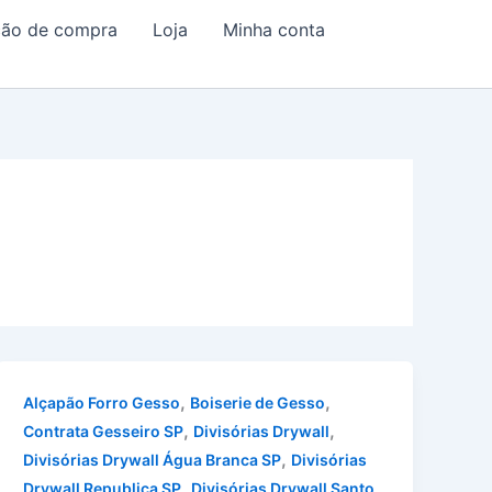
ação de compra
Loja
Minha conta
,
,
Alçapão Forro Gesso
Boiserie de Gesso
,
,
Contrata Gesseiro SP
Divisórias Drywall
,
Divisórias Drywall Água Branca SP
Divisórias
,
Drywall Republica SP
Divisórias Drywall Santo