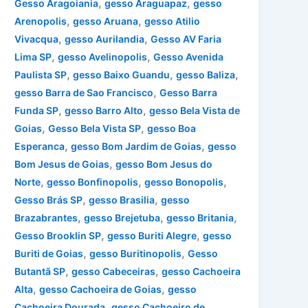
,
,
Gesso Aragoiania
gesso Araguapaz
gesso
,
,
Arenopolis
gesso Aruana
gesso Atilio
,
,
Vivacqua
gesso Aurilandia
Gesso AV Faria
,
,
Lima SP
gesso Avelinopolis
Gesso Avenida
,
,
,
Paulista SP
gesso Baixo Guandu
gesso Baliza
,
gesso Barra de Sao Francisco
Gesso Barra
,
,
Funda SP
gesso Barro Alto
gesso Bela Vista de
,
,
Goias
Gesso Bela Vista SP
gesso Boa
,
,
Esperanca
gesso Bom Jardim de Goias
gesso
,
Bom Jesus de Goias
gesso Bom Jesus do
,
,
,
Norte
gesso Bonfinopolis
gesso Bonopolis
,
,
Gesso Brás SP
gesso Brasilia
gesso
,
,
,
Brazabrantes
gesso Brejetuba
gesso Britania
,
,
Gesso Brooklin SP
gesso Buriti Alegre
gesso
,
,
Buriti de Goias
gesso Buritinopolis
Gesso
,
,
Butantã SP
gesso Cabeceiras
gesso Cachoeira
,
,
Alta
gesso Cachoeira de Goias
gesso
,
Cachoeira Dourada
gesso Cachoeiro de