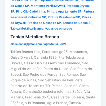
,
,
Gesso Zona Sul SP
Loja Materiais de Gesso SP
Molduras
,
,
de Gesso SP
Montante Perfil Drywall
Paredes Drywall
,
,
,
SP
Pino Clip Cadeirinha
Pintura Apartamento SP
Pintura
,
,
Residencial Pinheiros SP
Pintura Residencial SP
Placas
,
,
,
de Drywall
Precisa se Gesseiro SP
Sancas de Gesso SP
,
Tabica Metálica Branca
vagas de emprego
Tabica Metálica Branca
clodejeans@gmail.com
/
agosto 24, 2021
Tabica Branca Lisa, Parafusos gn25, Montantes,
Guias Drywall, Canaleta f530, Fita Telada para
Drywall, Gesso Liso Gesseiro Sao Lourenco, Sao
Miguel do Anta, Sao Pedro da Uniao, Sao Pedro do
Suacui, Sao Pedro dos Ferros, Sao Romao, Sao
Roque de Minas, Sao Sebastiao da Bela Vista,
Paraiso do Tocantins TO, Pamas, Sacomã, Santo
Amaro, Construção pedreiro reformas Saúde, Vila
Mariana, Freguesia do Ó, Casa Verde, Boiserie, Santa
Efigênia, Vila Romana, Água Branca, Tucuruvi,