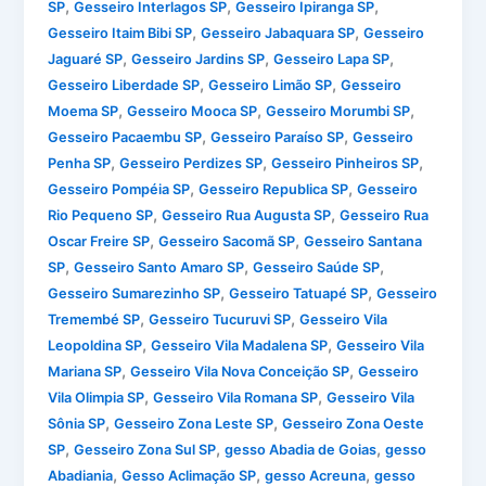
,
,
,
SP
Gesseiro Interlagos SP
Gesseiro Ipiranga SP
,
,
Gesseiro Itaim Bibi SP
Gesseiro Jabaquara SP
Gesseiro
,
,
,
Jaguaré SP
Gesseiro Jardins SP
Gesseiro Lapa SP
,
,
Gesseiro Liberdade SP
Gesseiro Limão SP
Gesseiro
,
,
,
Moema SP
Gesseiro Mooca SP
Gesseiro Morumbi SP
,
,
Gesseiro Pacaembu SP
Gesseiro Paraíso SP
Gesseiro
,
,
,
Penha SP
Gesseiro Perdizes SP
Gesseiro Pinheiros SP
,
,
Gesseiro Pompéia SP
Gesseiro Republica SP
Gesseiro
,
,
Rio Pequeno SP
Gesseiro Rua Augusta SP
Gesseiro Rua
,
,
Oscar Freire SP
Gesseiro Sacomã SP
Gesseiro Santana
,
,
,
SP
Gesseiro Santo Amaro SP
Gesseiro Saúde SP
,
,
Gesseiro Sumarezinho SP
Gesseiro Tatuapé SP
Gesseiro
,
,
Tremembé SP
Gesseiro Tucuruvi SP
Gesseiro Vila
,
,
Leopoldina SP
Gesseiro Vila Madalena SP
Gesseiro Vila
,
,
Mariana SP
Gesseiro Vila Nova Conceição SP
Gesseiro
,
,
Vila Olimpia SP
Gesseiro Vila Romana SP
Gesseiro Vila
,
,
Sônia SP
Gesseiro Zona Leste SP
Gesseiro Zona Oeste
,
,
,
SP
Gesseiro Zona Sul SP
gesso Abadia de Goias
gesso
,
,
,
Abadiania
Gesso Aclimação SP
gesso Acreuna
gesso