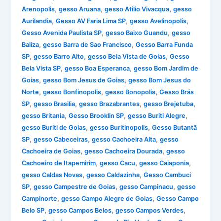
,
,
,
Arenopolis
gesso Aruana
gesso Atilio Vivacqua
gesso
,
,
,
Aurilandia
Gesso AV Faria Lima SP
gesso Avelinopolis
,
,
Gesso Avenida Paulista SP
gesso Baixo Guandu
gesso
,
,
Baliza
gesso Barra de Sao Francisco
Gesso Barra Funda
,
,
,
SP
gesso Barro Alto
gesso Bela Vista de Goias
Gesso
,
,
Bela Vista SP
gesso Boa Esperanca
gesso Bom Jardim de
,
,
Goias
gesso Bom Jesus de Goias
gesso Bom Jesus do
,
,
,
Norte
gesso Bonfinopolis
gesso Bonopolis
Gesso Brás
,
,
,
,
SP
gesso Brasilia
gesso Brazabrantes
gesso Brejetuba
,
,
,
gesso Britania
Gesso Brooklin SP
gesso Buriti Alegre
,
,
gesso Buriti de Goias
gesso Buritinopolis
Gesso Butantã
,
,
,
SP
gesso Cabeceiras
gesso Cachoeira Alta
gesso
,
,
Cachoeira de Goias
gesso Cachoeira Dourada
gesso
,
,
,
Cachoeiro de Itapemirim
gesso Cacu
gesso Caiaponia
,
,
gesso Caldas Novas
gesso Caldazinha
Gesso Cambuci
,
,
,
SP
gesso Campestre de Goias
gesso Campinacu
gesso
,
,
Campinorte
gesso Campo Alegre de Goias
Gesso Campo
,
,
,
Belo SP
gesso Campos Belos
gesso Campos Verdes