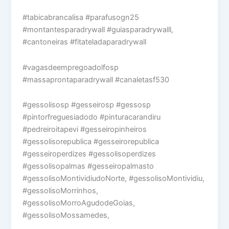
#tabicabrancalisa #parafusogn25
#montantesparadrywall #guiasparadrywalll,
#cantoneiras #fitateladaparadrywall
#vagasdeempregoadolfosp
#massaprontaparadrywall #canaletasf530
#gessolisosp #gesseirosp #gessosp
#pintorfreguesiadodo #pinturacarandiru
#pedreiroitapevi #gesseiropinheiros
#gessolisorepublica #gesseirorepublica
#gesseiroperdizes #gessolisoperdizes
#gessolisopalmas #gesseiropalmasto
#gessolisoMontividiudoNorte, #gessolisoMontividiu,
#gessolisoMorrinhos,
#gessolisoMorroAgudodeGoias,
#gessolisoMossamedes,