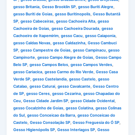
,
,
,
gesso Britania
Gesso Brooklin SP
gesso Buriti Alegre
,
,
gesso Buriti de Goias
gesso Buritinopolis
Gesso Butantã
,
,
,
SP
gesso Cabeceiras
gesso Cachoeira Alta
gesso
,
,
Cachoeira de Goias
gesso Cachoeira Dourada
gesso
,
,
,
Cachoeiro de Itapemirim
gesso Cacu
gesso Caiaponia
,
,
gesso Caldas Novas
gesso Caldazinha
Gesso Cambuci
,
,
,
SP
gesso Campestre de Goias
gesso Campinacu
gesso
,
,
Campinorte
gesso Campo Alegre de Goias
Gesso Campo
,
,
,
Belo SP
gesso Campos Belos
gesso Campos Verdes
,
,
gesso Cariacica
gesso Carmo do Rio Verde
Gesso Casa
,
,
,
Verde SP
gesso Castelandia
gesso Castelo
gesso
,
,
,
Catalao
gesso Caturai
gesso Cavalcante
Gesso Centro
,
,
,
de SP
gesso Ceres
gesso Cezarina
gesso Chapadao do
,
,
,
Ceu
Gesso Cidade Jardim SP
gesso Cidade Ocidental
,
,
gesso Cocalzinho de Goias
gesso Colatina
gesso Colinas
,
,
do Sul
gesso Conceicao da Barra
gesso Conceicao do
,
,
,
Castelo
Gesso Consolação SP
Gesso Freguesia do Ó SP
,
,
Gesso Higienópolis SP
Gesso Interlagos SP
Gesso