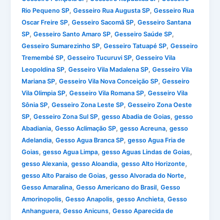
,
,
Rio Pequeno SP
Gesseiro Rua Augusta SP
Gesseiro Rua
,
,
Oscar Freire SP
Gesseiro Sacomã SP
Gesseiro Santana
,
,
,
SP
Gesseiro Santo Amaro SP
Gesseiro Saúde SP
,
,
Gesseiro Sumarezinho SP
Gesseiro Tatuapé SP
Gesseiro
,
,
Tremembé SP
Gesseiro Tucuruvi SP
Gesseiro Vila
,
,
Leopoldina SP
Gesseiro Vila Madalena SP
Gesseiro Vila
,
,
Mariana SP
Gesseiro Vila Nova Conceição SP
Gesseiro
,
,
Vila Olimpia SP
Gesseiro Vila Romana SP
Gesseiro Vila
,
,
Sônia SP
Gesseiro Zona Leste SP
Gesseiro Zona Oeste
,
,
,
SP
Gesseiro Zona Sul SP
gesso Abadia de Goias
gesso
,
,
,
Abadiania
Gesso Aclimação SP
gesso Acreuna
gesso
,
,
Adelandia
Gesso Agua Branca SP
gesso Agua Fria de
,
,
,
Goias
gesso Agua Limpa
gesso Aguas Lindas de Goias
,
,
,
gesso Alexania
gesso Aloandia
gesso Alto Horizonte
,
,
gesso Alto Paraiso de Goias
gesso Alvorada do Norte
,
,
Gesso Amaralina
Gesso Americano do Brasil
Gesso
,
,
,
Amorinopolis
Gesso Anapolis
gesso Anchieta
Gesso
,
,
Anhanguera
Gesso Anicuns
Gesso Aparecida de