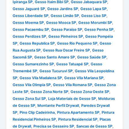
,
,
,
Ipiranga SP
Gesso Itaim Bibi SP
Gesso Jabaquara SP
,
,
,
Gesso Jaguaré SP
Gesso Jardins SP
Gesso Lapa SP
,
,
,
Gesso Liberdade SP
Gesso Limão SP
Gesso Liso SP
,
,
,
Gesso Moema SP
Gesso Mooca SP
Gesso Morumbi SP
,
,
,
Gesso Pacaembu SP
Gesso Paraíso SP
Gesso Penha SP
,
,
Gesso Perdizes SP
Gesso Pinheiros SP
Gesso Pompéia
,
,
,
SP
Gesso Republica SP
Gesso Rio Pequeno SP
Gesso
,
,
Rua Augusta SP
Gesso Rua Oscar Freire SP
Gesso
,
,
,
Sacomã SP
Gesso Santo Amaro SP
Gesso Saúde SP
,
,
Gesso Sumarezinho SP
Gesso Tatuapé SP
Gesso
,
,
Tremembé SP
Gesso Tucuruvi SP
Gesso Vila Leopoldina
,
,
,
SP
Gesso Vila Madalena SP
Gesso Vila Mariana SP
,
,
Gesso Vila Olimpia SP
Gesso Vila Romana SP
Gesso Zona
,
,
,
Leste SP
Gesso Zona Norte SP
Gesso Zona Oeste SP
,
,
Gesso Zona Sul SP
Loja Materiais de Gesso SP
Molduras
,
,
de Gesso SP
Montante Perfil Drywall
Paredes Drywall
,
,
,
SP
Pino Clip Cadeirinha
Pintura Apartamento SP
Pintura
,
,
Residencial Pinheiros SP
Pintura Residencial SP
Placas
,
,
,
de Drywall
Precisa se Gesseiro SP
Sancas de Gesso SP