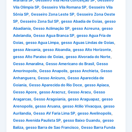
,
,
Mariana SP
Gesseiro Vila Nova Conceição SP
Gesseiro
,
,
Vila Olimpia SP
Gesseiro Vila Romana SP
Gesseiro Vila
,
,
Sônia SP
Gesseiro Zona Leste SP
Gesseiro Zona Oeste
,
,
,
SP
Gesseiro Zona Sul SP
gesso Abadia de Goias
gesso
,
,
,
Abadiania
Gesso Aclimação SP
gesso Acreuna
gesso
,
,
Adelandia
Gesso Agua Branca SP
gesso Agua Fria de
,
,
,
Goias
gesso Agua Limpa
gesso Aguas Lindas de Goias
,
,
,
gesso Alexania
gesso Aloandia
gesso Alto Horizonte
,
,
gesso Alto Paraiso de Goias
gesso Alvorada do Norte
,
,
Gesso Amaralina
Gesso Americano do Brasil
Gesso
,
,
,
Amorinopolis
Gesso Anapolis
gesso Anchieta
Gesso
,
,
Anhanguera
Gesso Anicuns
Gesso Aparecida de
,
,
,
Goiania
Gesso Aparecida do Rio Doce
gesso Apiaca
,
,
,
Gesso Apore
gesso Aracruz
Gesso Aracu
Gesso
,
,
,
Aragarcas
Gesso Aragoiania
gesso Araguapaz
gesso
,
,
,
Arenopolis
gesso Aruana
gesso Atilio Vivacqua
gesso
,
,
,
Aurilandia
Gesso AV Faria Lima SP
gesso Avelinopolis
,
,
Gesso Avenida Paulista SP
gesso Baixo Guandu
gesso
,
,
Baliza
gesso Barra de Sao Francisco
Gesso Barra Funda