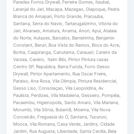
Paredes Forros Drywall, Ferreira Gomes, Itaubal,
Laranjal do Jari, Macapa, Mazagao, Oiapoque, Pedra
Branca do Amapari, Porto Grande, Pracuuba,
Santana, Serra do Navio, Tartarugalzinho, Vitoria do
Jari, Alvaraes, Amatura, Anama, Anori, Apui, Atalaia
do Norte, Autazes, Barcelos, Barreirinha, Benjamin
Constant, Beruri, Boa Vista do Ramos, Boca do Acre,
Borba, Caapiranga, Canutama, Carauari, Careiro da
Varzea, Careiro, Itaim Bibi, Pintor Pintura casas
Centro SP, Republica, Barra Funda, Forro Gesso
Drywall, Pintor Apartamento, Rua Oscar Freire,
Paraiso, Ana Rosa, Vila Olimpia, Pintura Residencial,
Gesso Liso, Consolaçao, Vila Leopoldina, Av
Paulista, Perdizes, Vila Madalena, Gesseiro, Pompéia,
Pacaembu, Higienopolis, Santo Amaro, Vila Mariana,
Morumbi, Vila Sônia, Butantã, Moema, Vila Nova
Conceicão, Freguesia do Ó, Santana, Tucuruvi,
Mooca, Vila Romana, Casa Verde, Jardins, Cidade
Jardim, Rua Augusta, Liberdade, Santa Cecilia, Bela