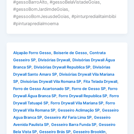
#gessoBarroAlto, #gessoBelaVistadeGoias,
#gessoBomJardimdeGoias,
#gessooBomJesusdeGoias, #pinturpredialitaimbibi
#pinturapredialmoema
,
,
Alçapão Forro Gesso
Boiserie de Gesso
Contrata
,
,
Gesseiro SP
Divisórias Drywall
Divisórias Drywall Água
,
,
Branca SP
Divisórias Drywall Republica SP
Divisórias
,
Drywall Santo Amaro SP
Divisórias Drywall Vila Mariana
,
,
,
SP
Divisórias Drywall Vila Romana SP
Fita Telada Drywall
,
,
Forro de Gesso Acartonado SP
Forro de Gesso SP
Forro
,
,
Drywall Água Branca SP
Forro Drywall Republica SP
Forro
,
,
Drywall Tatuapé SP
Forro Drywall Vila Mariana SP
Forro
,
,
Drywall Vila Romana SP
Gesseiro Aclimação SP
Gesseiro
,
,
Agua Branca SP
Gesseiro AV Faria Lima SP
Gesseiro
,
,
Avenida Paulista SP
Gesseiro Barra Funda SP
Gesseiro
,
,
,
Bela Vista SP
Gesseiro Brás SP
Gesseiro Brooklin