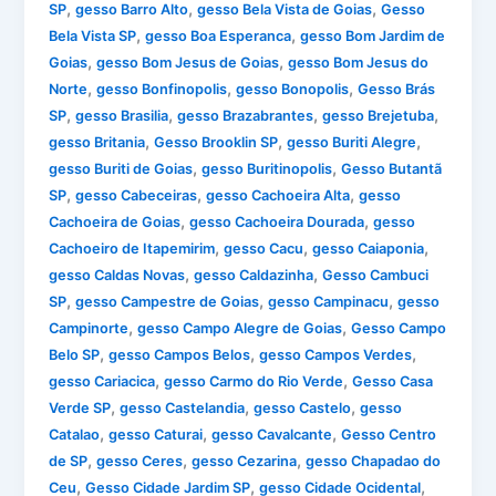
,
,
,
SP
gesso Barro Alto
gesso Bela Vista de Goias
Gesso
,
,
Bela Vista SP
gesso Boa Esperanca
gesso Bom Jardim de
,
,
Goias
gesso Bom Jesus de Goias
gesso Bom Jesus do
,
,
,
Norte
gesso Bonfinopolis
gesso Bonopolis
Gesso Brás
,
,
,
,
SP
gesso Brasilia
gesso Brazabrantes
gesso Brejetuba
,
,
,
gesso Britania
Gesso Brooklin SP
gesso Buriti Alegre
,
,
gesso Buriti de Goias
gesso Buritinopolis
Gesso Butantã
,
,
,
SP
gesso Cabeceiras
gesso Cachoeira Alta
gesso
,
,
Cachoeira de Goias
gesso Cachoeira Dourada
gesso
,
,
,
Cachoeiro de Itapemirim
gesso Cacu
gesso Caiaponia
,
,
gesso Caldas Novas
gesso Caldazinha
Gesso Cambuci
,
,
,
SP
gesso Campestre de Goias
gesso Campinacu
gesso
,
,
Campinorte
gesso Campo Alegre de Goias
Gesso Campo
,
,
,
Belo SP
gesso Campos Belos
gesso Campos Verdes
,
,
gesso Cariacica
gesso Carmo do Rio Verde
Gesso Casa
,
,
,
Verde SP
gesso Castelandia
gesso Castelo
gesso
,
,
,
Catalao
gesso Caturai
gesso Cavalcante
Gesso Centro
,
,
,
de SP
gesso Ceres
gesso Cezarina
gesso Chapadao do
,
,
,
Ceu
Gesso Cidade Jardim SP
gesso Cidade Ocidental