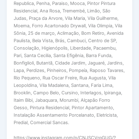
Republica, Penha, Paraiso, Mooca, Pintor Pintura
Residencial, Ana Rosa, Tremembé, Limão, São
Judas, Praça da Arvore, Vila Maria, Vila Guilherme,
Moema, Forro Acartonado Drywall, Vila Olimpia, Vila
Sônia, 25 de março, Aclimação, Bom Retiro, Avenida
Paulista, Bela Vista, Brás, Cambuci, Centro de SP,
Consolação, Higienópolis, Liberdade, Pacaembu,
Pari, Santa Cecilia, Santa Efigênia, Barra Funda,
Bonfiglioli, Butantã, Cidade Jardim, Jaguaré, Jardins,
Lapa, Perdizes, Pinheiros, Pompeía, Raposo Tavares,
Rio Pequeno, Rua Oscar Freire, Rua Augusta, Vila
Leopoldina, Vila Madalena, Santana, Faria Lima,
Brooklin, Campo Belo, Cursino, Interlagos, Ipiranga,
Itaim Bibi, Jabaquara, Morumbi, Alçapão Forro
Gesso, Pintura Residencial, Pintor Apartamento,
Instalação Assentamento Porcelanato, Eletricista,
Predial, Comercial Sancas.
https://www.instagram.com/p/CNJSCVrgGUG/?