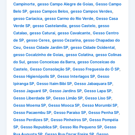
,
,
Campinorte
gesso Campo Alegre de Goias
Gesso Campo
,
,
,
Belo SP
gesso Campos Belos
gesso Campos Verdes
,
,
gesso Cariacica
gesso Carmo do Rio Verde
Gesso Casa
,
,
,
Verde SP
gesso Castelandia
gesso Castelo
gesso
,
,
,
Catalao
gesso Caturai
gesso Cavalcante
Gesso Centro
,
,
,
de SP
gesso Ceres
gesso Cezarina
gesso Chapadao do
,
,
,
Ceu
Gesso Cidade Jardim SP
gesso Cidade Ocidental
,
,
gesso Cocalzinho de Goias
gesso Colatina
gesso Colinas
,
,
do Sul
gesso Conceicao da Barra
gesso Conceicao do
,
,
,
Castelo
Gesso Consolação SP
Gesso Freguesia do Ó SP
,
,
Gesso Higienópolis SP
Gesso Interlagos SP
Gesso
,
,
,
Ipiranga SP
Gesso Itaim Bibi SP
Gesso Jabaquara SP
,
,
,
Gesso Jaguaré SP
Gesso Jardins SP
Gesso Lapa SP
,
,
,
Gesso Liberdade SP
Gesso Limão SP
Gesso Liso SP
,
,
,
Gesso Moema SP
Gesso Mooca SP
Gesso Morumbi SP
,
,
,
Gesso Pacaembu SP
Gesso Paraíso SP
Gesso Penha SP
,
,
Gesso Perdizes SP
Gesso Pinheiros SP
Gesso Pompéia
,
,
,
SP
Gesso Republica SP
Gesso Rio Pequeno SP
Gesso
,
,
Rua Augusta SP
Gesso Rua Oscar Freire SP
Gesso