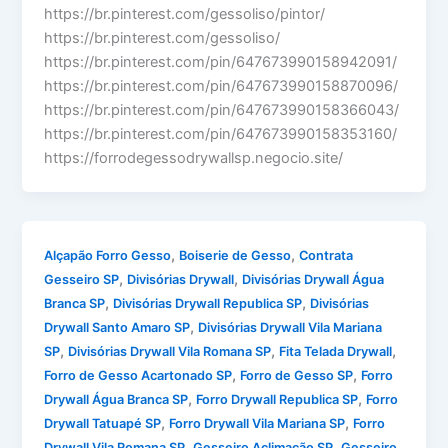
https://br.pinterest.com/gessoliso/pintor/
https://br.pinterest.com/gessoliso/
https://br.pinterest.com/pin/647673990158942091/
https://br.pinterest.com/pin/647673990158870096/
https://br.pinterest.com/pin/647673990158366043/
https://br.pinterest.com/pin/647673990158353160/
https://forrodegessodrywallsp.negocio.site/
,
,
Alçapão Forro Gesso
Boiserie de Gesso
Contrata
,
,
Gesseiro SP
Divisórias Drywall
Divisórias Drywall Água
,
,
Branca SP
Divisórias Drywall Republica SP
Divisórias
,
Drywall Santo Amaro SP
Divisórias Drywall Vila Mariana
,
,
,
SP
Divisórias Drywall Vila Romana SP
Fita Telada Drywall
,
,
Forro de Gesso Acartonado SP
Forro de Gesso SP
Forro
,
,
Drywall Água Branca SP
Forro Drywall Republica SP
Forro
,
,
Drywall Tatuapé SP
Forro Drywall Vila Mariana SP
Forro
,
,
Drywall Vila Romana SP
Gesseiro Aclimação SP
Gesseiro