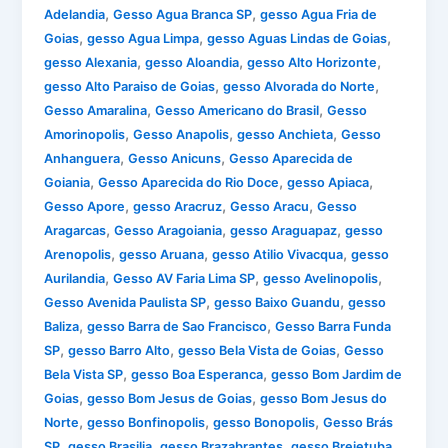
,
,
Adelandia
Gesso Agua Branca SP
gesso Agua Fria de
,
,
,
Goias
gesso Agua Limpa
gesso Aguas Lindas de Goias
,
,
,
gesso Alexania
gesso Aloandia
gesso Alto Horizonte
,
,
gesso Alto Paraiso de Goias
gesso Alvorada do Norte
,
,
Gesso Amaralina
Gesso Americano do Brasil
Gesso
,
,
,
Amorinopolis
Gesso Anapolis
gesso Anchieta
Gesso
,
,
Anhanguera
Gesso Anicuns
Gesso Aparecida de
,
,
,
Goiania
Gesso Aparecida do Rio Doce
gesso Apiaca
,
,
,
Gesso Apore
gesso Aracruz
Gesso Aracu
Gesso
,
,
,
Aragarcas
Gesso Aragoiania
gesso Araguapaz
gesso
,
,
,
Arenopolis
gesso Aruana
gesso Atilio Vivacqua
gesso
,
,
,
Aurilandia
Gesso AV Faria Lima SP
gesso Avelinopolis
,
,
Gesso Avenida Paulista SP
gesso Baixo Guandu
gesso
,
,
Baliza
gesso Barra de Sao Francisco
Gesso Barra Funda
,
,
,
SP
gesso Barro Alto
gesso Bela Vista de Goias
Gesso
,
,
Bela Vista SP
gesso Boa Esperanca
gesso Bom Jardim de
,
,
Goias
gesso Bom Jesus de Goias
gesso Bom Jesus do
,
,
,
Norte
gesso Bonfinopolis
gesso Bonopolis
Gesso Brás
,
,
,
,
SP
gesso Brasilia
gesso Brazabrantes
gesso Brejetuba