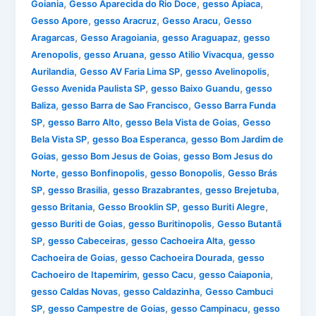
,
,
,
Goiania
Gesso Aparecida do Rio Doce
gesso Apiaca
,
,
,
Gesso Apore
gesso Aracruz
Gesso Aracu
Gesso
,
,
,
Aragarcas
Gesso Aragoiania
gesso Araguapaz
gesso
,
,
,
Arenopolis
gesso Aruana
gesso Atilio Vivacqua
gesso
,
,
,
Aurilandia
Gesso AV Faria Lima SP
gesso Avelinopolis
,
,
Gesso Avenida Paulista SP
gesso Baixo Guandu
gesso
,
,
Baliza
gesso Barra de Sao Francisco
Gesso Barra Funda
,
,
,
SP
gesso Barro Alto
gesso Bela Vista de Goias
Gesso
,
,
Bela Vista SP
gesso Boa Esperanca
gesso Bom Jardim de
,
,
Goias
gesso Bom Jesus de Goias
gesso Bom Jesus do
,
,
,
Norte
gesso Bonfinopolis
gesso Bonopolis
Gesso Brás
,
,
,
,
SP
gesso Brasilia
gesso Brazabrantes
gesso Brejetuba
,
,
,
gesso Britania
Gesso Brooklin SP
gesso Buriti Alegre
,
,
gesso Buriti de Goias
gesso Buritinopolis
Gesso Butantã
,
,
,
SP
gesso Cabeceiras
gesso Cachoeira Alta
gesso
,
,
Cachoeira de Goias
gesso Cachoeira Dourada
gesso
,
,
,
Cachoeiro de Itapemirim
gesso Cacu
gesso Caiaponia
,
,
gesso Caldas Novas
gesso Caldazinha
Gesso Cambuci
,
,
,
SP
gesso Campestre de Goias
gesso Campinacu
gesso