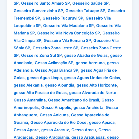
,
,
,
SP
Gesseiro Santo Amaro SP
Gesseiro Saúde SP
,
,
Gesseiro Sumarezinho SP
Gesseiro Tatuapé SP
Gesseiro
,
,
Tremembé SP
Gesseiro Tucuruvi SP
Gesseiro Vila
,
,
Leopoldina SP
Gesseiro Vila Madalena SP
Gesseiro Vila
,
,
Mariana SP
Gesseiro Vila Nova Conceição SP
Gesseiro
,
,
Vila Olimpia SP
Gesseiro Vila Romana SP
Gesseiro Vila
,
,
Sônia SP
Gesseiro Zona Leste SP
Gesseiro Zona Oeste
,
,
,
SP
Gesseiro Zona Sul SP
gesso Abadia de Goias
gesso
,
,
,
Abadiania
Gesso Aclimação SP
gesso Acreuna
gesso
,
,
Adelandia
Gesso Agua Branca SP
gesso Agua Fria de
,
,
,
Goias
gesso Agua Limpa
gesso Aguas Lindas de Goias
,
,
,
gesso Alexania
gesso Aloandia
gesso Alto Horizonte
,
,
gesso Alto Paraiso de Goias
gesso Alvorada do Norte
,
,
Gesso Amaralina
Gesso Americano do Brasil
Gesso
,
,
,
Amorinopolis
Gesso Anapolis
gesso Anchieta
Gesso
,
,
Anhanguera
Gesso Anicuns
Gesso Aparecida de
,
,
,
Goiania
Gesso Aparecida do Rio Doce
gesso Apiaca
,
,
,
Gesso Apore
gesso Aracruz
Gesso Aracu
Gesso
,
,
,
Aragarcas
Gesso Aragoiania
gesso Araguapaz
gesso