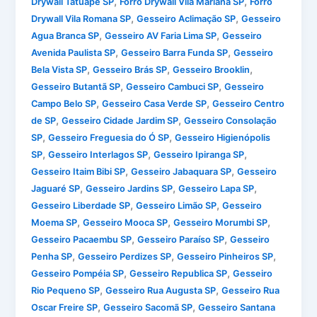
,
,
Drywall Tatuapé SP
Forro Drywall Vila Mariana SP
Forro
,
,
Drywall Vila Romana SP
Gesseiro Aclimação SP
Gesseiro
,
,
Agua Branca SP
Gesseiro AV Faria Lima SP
Gesseiro
,
,
Avenida Paulista SP
Gesseiro Barra Funda SP
Gesseiro
,
,
,
Bela Vista SP
Gesseiro Brás SP
Gesseiro Brooklin
,
,
Gesseiro Butantã SP
Gesseiro Cambuci SP
Gesseiro
,
,
Campo Belo SP
Gesseiro Casa Verde SP
Gesseiro Centro
,
,
de SP
Gesseiro Cidade Jardim SP
Gesseiro Consolação
,
,
SP
Gesseiro Freguesia do Ó SP
Gesseiro Higienópolis
,
,
,
SP
Gesseiro Interlagos SP
Gesseiro Ipiranga SP
,
,
Gesseiro Itaim Bibi SP
Gesseiro Jabaquara SP
Gesseiro
,
,
,
Jaguaré SP
Gesseiro Jardins SP
Gesseiro Lapa SP
,
,
Gesseiro Liberdade SP
Gesseiro Limão SP
Gesseiro
,
,
,
Moema SP
Gesseiro Mooca SP
Gesseiro Morumbi SP
,
,
Gesseiro Pacaembu SP
Gesseiro Paraíso SP
Gesseiro
,
,
,
Penha SP
Gesseiro Perdizes SP
Gesseiro Pinheiros SP
,
,
Gesseiro Pompéia SP
Gesseiro Republica SP
Gesseiro
,
,
Rio Pequeno SP
Gesseiro Rua Augusta SP
Gesseiro Rua
,
,
Oscar Freire SP
Gesseiro Sacomã SP
Gesseiro Santana