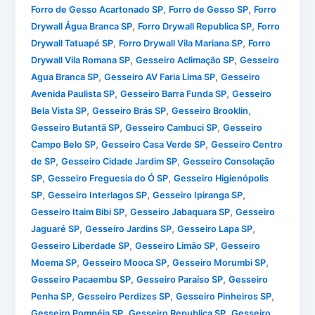
,
,
Forro de Gesso Acartonado SP
Forro de Gesso SP
Forro
,
,
Drywall Água Branca SP
Forro Drywall Republica SP
Forro
,
,
Drywall Tatuapé SP
Forro Drywall Vila Mariana SP
Forro
,
,
Drywall Vila Romana SP
Gesseiro Aclimação SP
Gesseiro
,
,
Agua Branca SP
Gesseiro AV Faria Lima SP
Gesseiro
,
,
Avenida Paulista SP
Gesseiro Barra Funda SP
Gesseiro
,
,
,
Bela Vista SP
Gesseiro Brás SP
Gesseiro Brooklin
,
,
Gesseiro Butantã SP
Gesseiro Cambuci SP
Gesseiro
,
,
Campo Belo SP
Gesseiro Casa Verde SP
Gesseiro Centro
,
,
de SP
Gesseiro Cidade Jardim SP
Gesseiro Consolação
,
,
SP
Gesseiro Freguesia do Ó SP
Gesseiro Higienópolis
,
,
,
SP
Gesseiro Interlagos SP
Gesseiro Ipiranga SP
,
,
Gesseiro Itaim Bibi SP
Gesseiro Jabaquara SP
Gesseiro
,
,
,
Jaguaré SP
Gesseiro Jardins SP
Gesseiro Lapa SP
,
,
Gesseiro Liberdade SP
Gesseiro Limão SP
Gesseiro
,
,
,
Moema SP
Gesseiro Mooca SP
Gesseiro Morumbi SP
,
,
Gesseiro Pacaembu SP
Gesseiro Paraíso SP
Gesseiro
,
,
,
Penha SP
Gesseiro Perdizes SP
Gesseiro Pinheiros SP
,
,
Gesseiro Pompéia SP
Gesseiro Republica SP
Gesseiro