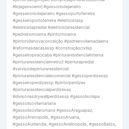
#lojagessoemrj #gessoriodejaneiro
#gesseiroriodejaneiro #gessoportoferreira
#gesseiroportoferreira #eletricistasp
#eletricistapredial #eletricistaresidencial
#pedreiromoema #pintormoema
#pintorvilanovaconceição #pedreirovilamadalena
#reformasdecasassp #construçãocivilsp
#gesseiropiracicaba #pinturaresidencialinterna
#pinturaresidencialmetro2 #pinturapredial
#serviçodepinturaresidencial
#pinturaresidencialecomercial #gessoperdizessp
#gesseiroperdizessp #pintorperdizes
#pinturaresidencialperdizessp
#divisóriasdrywallperdizessp #gessolisolapa
#gessolisovilamariana
#gessolisovilaromana #gessoAraguapaz,
#gessoArenopolis, #gessoAruana,
#gessoAurilandia, #gessoAvelinopolis, #gessoBaliza,