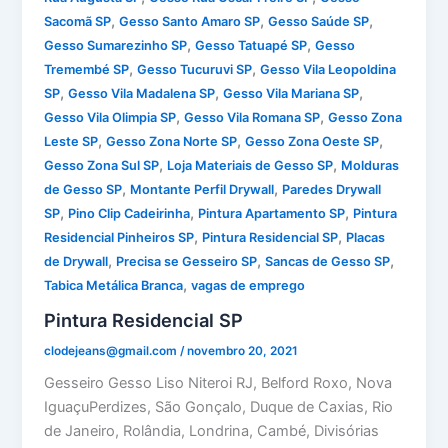
,
,
,
Sacomã SP
Gesso Santo Amaro SP
Gesso Saúde SP
,
,
Gesso Sumarezinho SP
Gesso Tatuapé SP
Gesso
,
,
Tremembé SP
Gesso Tucuruvi SP
Gesso Vila Leopoldina
,
,
,
SP
Gesso Vila Madalena SP
Gesso Vila Mariana SP
,
,
Gesso Vila Olimpia SP
Gesso Vila Romana SP
Gesso Zona
,
,
,
Leste SP
Gesso Zona Norte SP
Gesso Zona Oeste SP
,
,
Gesso Zona Sul SP
Loja Materiais de Gesso SP
Molduras
,
,
de Gesso SP
Montante Perfil Drywall
Paredes Drywall
,
,
,
SP
Pino Clip Cadeirinha
Pintura Apartamento SP
Pintura
,
,
Residencial Pinheiros SP
Pintura Residencial SP
Placas
,
,
,
de Drywall
Precisa se Gesseiro SP
Sancas de Gesso SP
,
Tabica Metálica Branca
vagas de emprego
Pintura Residencial SP
clodejeans@gmail.com
/
novembro 20, 2021
Gesseiro Gesso Liso Niteroi RJ, Belford Roxo, Nova
IguaçuPerdizes, São Gonçalo, Duque de Caxias, Rio
de Janeiro, Rolândia, Londrina, Cambé, Divisórias