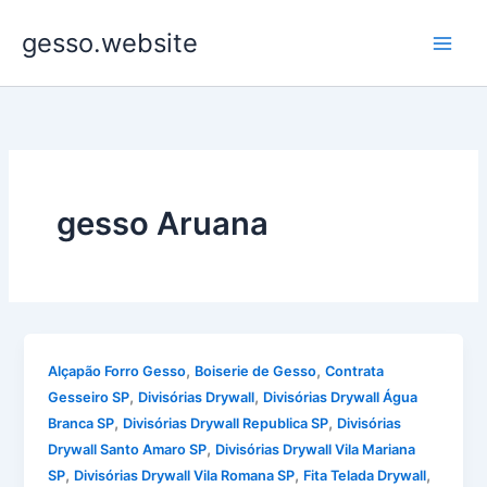
Ir
gesso.website
para
o
conteúdo
gesso Aruana
,
,
Alçapão Forro Gesso
Boiserie de Gesso
Contrata
,
,
Gesseiro SP
Divisórias Drywall
Divisórias Drywall Água
,
,
Branca SP
Divisórias Drywall Republica SP
Divisórias
,
Drywall Santo Amaro SP
Divisórias Drywall Vila Mariana
,
,
,
SP
Divisórias Drywall Vila Romana SP
Fita Telada Drywall