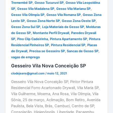
,
,
Tremembé SP
Gesso Tucuruvi SP
Gesso Vila Leopoldina
,
,
,
SP
Gesso Vila Madalena SP
Gesso Vila Mariana SP
,
,
Gesso Vila Olimpia SP
Gesso Vila Romana SP
Gesso Zona
,
,
,
Leste SP
Gesso Zona Norte SP
Gesso Zona Oeste SP
,
,
Gesso Zona Sul SP
Loja Materiais de Gesso SP
Molduras
,
,
de Gesso SP
Montante Perfil Drywall
Paredes Drywall
,
,
,
SP
Pino Clip Cadeirinha
Pintura Apartamento SP
Pintura
,
,
Residencial Pinheiros SP
Pintura Residencial SP
Placas
,
,
,
de Drywall
Precisa se Gesseiro SP
Sancas de Gesso SP
vagas de emprego
Gesseiro Vila Nova Conceição SP
clodejeans@gmail.com
/
maio 12, 2021
Gesseiro Vila Nova Conceição SP, Pintor Pintura
Residencial Forro Acartonado Drywall, Vila Maria SP,
Vila Guilherme, Moema, Ana Rosa, Vila Olimpia, Vila
Sônia, 25 de março, Aclimação, Bom Retiro, Avenida
Paulista, Bela Vista, Brás, Cambuci, Centro de SP,
Consolação, Higienópolis, Liberdade, Pacaembu,