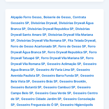
,
,
Alçapão Forro Gesso
Boiserie de Gesso
Contrata
,
,
Gesseiro SP
Divisórias Drywall
Divisórias Drywall Água
,
,
Branca SP
Divisórias Drywall Republica SP
Divisórias
,
Drywall Santo Amaro SP
Divisórias Drywall Vila Mariana
,
,
,
SP
Divisórias Drywall Vila Romana SP
Fita Telada Drywall
,
,
Forro de Gesso Acartonado SP
Forro de Gesso SP
Forro
,
,
Drywall Água Branca SP
Forro Drywall Republica SP
Forro
,
,
Drywall Tatuapé SP
Forro Drywall Vila Mariana SP
Forro
,
,
Drywall Vila Romana SP
Gesseiro Aclimação SP
Gesseiro
,
,
Agua Branca SP
Gesseiro AV Faria Lima SP
Gesseiro
,
,
Avenida Paulista SP
Gesseiro Barra Funda SP
Gesseiro
,
,
,
Bela Vista SP
Gesseiro Brás SP
Gesseiro Brooklin
,
,
Gesseiro Butantã SP
Gesseiro Cambuci SP
Gesseiro
,
,
Campo Belo SP
Gesseiro Casa Verde SP
Gesseiro Centro
,
,
de SP
Gesseiro Cidade Jardim SP
Gesseiro Consolação
,
,
SP
Gesseiro Freguesia do Ó SP
Gesseiro Higienópolis