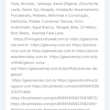
Vista, Brooklin, Ipiranga, Santa Efigenia, Zona Norte,
Leste, Oeste, Sul, Alçapão, Instalação Assentamento
Porcelanato, Pedreiro, Reformas e Construção,
Eletricista, Predial, Comercial, Sancas, Forro
Acartonado, Agua Branca, Tatuapé, Brás, 25 Março,
Bom Retiro, Avenida Faria Lima.
https://forrogessodrywall.com.br https://gessoma
nia.com.br https://gessosp.com.br/ https://pintore
msp.com.br https://gesseirosp.com.br https://pintur
aresidencialsp.com.br https://gessoemsp.com.br/p
ortfolio/gesso-zona-
sul/ https://gessoemsp.com.br/portfolio/sancas-de-
gesso/
https://gessoemsp.com.br https://gessolondrina.bl
ogspot.com https://br.pinterest.com/pin/845691636
276751480/
https://br.pinterest.com/pin/806918458235819972/
https://br.pinterest.com/pin/806918458235820451
#pintorsaogonçalo #empresapinturaresidencial