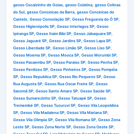
,
,
gesso Cocalzinho de Goias
gesso Colatina
gesso Colinas
,
,
do Sul
gesso Conceicao da Barra
gesso Conceicao do
,
,
,
Castelo
Gesso Consolação SP
Gesso Freguesia do Ó SP
,
,
Gesso Higienópolis SP
Gesso Interlagos SP
Gesso
,
,
,
Ipiranga SP
Gesso Itaim Bibi SP
Gesso Jabaquara SP
,
,
,
Gesso Jaguaré SP
Gesso Jardins SP
Gesso Lapa SP
,
,
,
Gesso Liberdade SP
Gesso Limão SP
Gesso Liso SP
,
,
,
Gesso Moema SP
Gesso Mooca SP
Gesso Morumbi SP
,
,
,
Gesso Pacaembu SP
Gesso Paraíso SP
Gesso Penha SP
,
,
Gesso Perdizes SP
Gesso Pinheiros SP
Gesso Pompéia
,
,
,
SP
Gesso Republica SP
Gesso Rio Pequeno SP
Gesso
,
,
Rua Augusta SP
Gesso Rua Oscar Freire SP
Gesso
,
,
,
Sacomã SP
Gesso Santo Amaro SP
Gesso Saúde SP
,
,
Gesso Sumarezinho SP
Gesso Tatuapé SP
Gesso
,
,
Tremembé SP
Gesso Tucuruvi SP
Gesso Vila Leopoldina
,
,
,
SP
Gesso Vila Madalena SP
Gesso Vila Mariana SP
,
,
Gesso Vila Olimpia SP
Gesso Vila Romana SP
Gesso Zona
,
,
,
Leste SP
Gesso Zona Norte SP
Gesso Zona Oeste SP