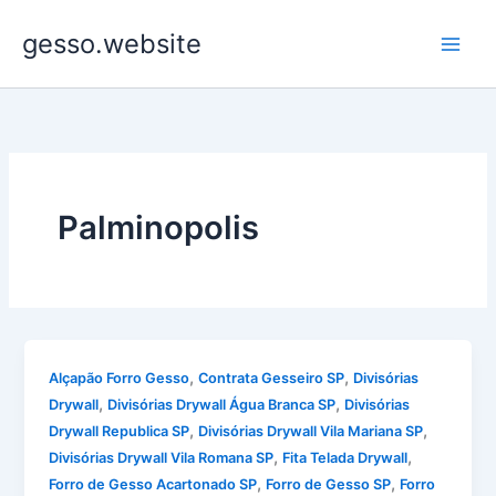
Ir
gesso.website
para
o
conteúdo
Palminopolis
,
,
Alçapão Forro Gesso
Contrata Gesseiro SP
Divisórias
,
,
Drywall
Divisórias Drywall Água Branca SP
Divisórias
,
,
Drywall Republica SP
Divisórias Drywall Vila Mariana SP
,
,
Divisórias Drywall Vila Romana SP
Fita Telada Drywall
,
,
Forro de Gesso Acartonado SP
Forro de Gesso SP
Forro