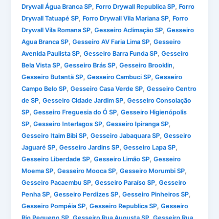
,
,
Drywall Água Branca SP
Forro Drywall Republica SP
Forro
,
,
Drywall Tatuapé SP
Forro Drywall Vila Mariana SP
Forro
,
,
Drywall Vila Romana SP
Gesseiro Aclimação SP
Gesseiro
,
,
Agua Branca SP
Gesseiro AV Faria Lima SP
Gesseiro
,
,
Avenida Paulista SP
Gesseiro Barra Funda SP
Gesseiro
,
,
,
Bela Vista SP
Gesseiro Brás SP
Gesseiro Brooklin
,
,
Gesseiro Butantã SP
Gesseiro Cambuci SP
Gesseiro
,
,
Campo Belo SP
Gesseiro Casa Verde SP
Gesseiro Centro
,
,
de SP
Gesseiro Cidade Jardim SP
Gesseiro Consolação
,
,
SP
Gesseiro Freguesia do Ó SP
Gesseiro Higienópolis
,
,
,
SP
Gesseiro Interlagos SP
Gesseiro Ipiranga SP
,
,
Gesseiro Itaim Bibi SP
Gesseiro Jabaquara SP
Gesseiro
,
,
,
Jaguaré SP
Gesseiro Jardins SP
Gesseiro Lapa SP
,
,
Gesseiro Liberdade SP
Gesseiro Limão SP
Gesseiro
,
,
,
Moema SP
Gesseiro Mooca SP
Gesseiro Morumbi SP
,
,
Gesseiro Pacaembu SP
Gesseiro Paraíso SP
Gesseiro
,
,
,
Penha SP
Gesseiro Perdizes SP
Gesseiro Pinheiros SP
,
,
Gesseiro Pompéia SP
Gesseiro Republica SP
Gesseiro
,
,
Rio Pequeno SP
Gesseiro Rua Augusta SP
Gesseiro Rua