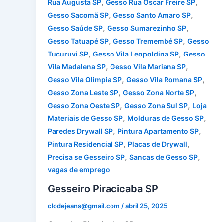
,
,
Rua Augusta SP
Gesso Rua Oscar Freire SP
,
,
Gesso Sacomã SP
Gesso Santo Amaro SP
,
,
Gesso Saúde SP
Gesso Sumarezinho SP
,
,
Gesso Tatuapé SP
Gesso Tremembé SP
Gesso
,
,
Tucuruvi SP
Gesso Vila Leopoldina SP
Gesso
,
,
Vila Madalena SP
Gesso Vila Mariana SP
,
,
Gesso Vila Olimpia SP
Gesso Vila Romana SP
,
,
Gesso Zona Leste SP
Gesso Zona Norte SP
,
,
Gesso Zona Oeste SP
Gesso Zona Sul SP
Loja
,
,
Materiais de Gesso SP
Molduras de Gesso SP
,
,
Paredes Drywall SP
Pintura Apartamento SP
,
,
Pintura Residencial SP
Placas de Drywall
,
,
Precisa se Gesseiro SP
Sancas de Gesso SP
vagas de emprego
Gesseiro Piracicaba SP
clodejeans@gmail.com
/
abril 25, 2025