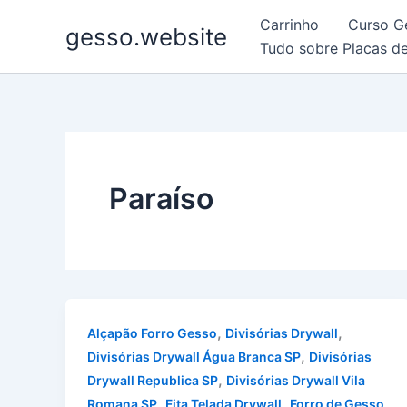
Ir
Carrinho
Curso G
gesso.website
para
Tudo sobre Placas d
o
conteúdo
Paraíso
,
,
Alçapão Forro Gesso
Divisórias Drywall
,
Divisórias Drywall Água Branca SP
Divisórias
,
Drywall Republica SP
Divisórias Drywall Vila
,
,
Romana SP
Fita Telada Drywall
Forro de Gesso