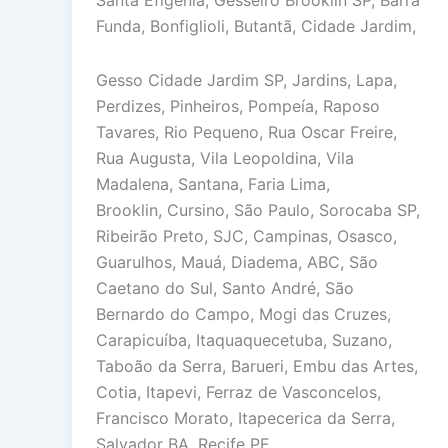
Santa Efigênia, Gesseiro Brooklin SP, Barra
Funda, Bonfiglioli, Butantã, Cidade Jardim,
Gesso Cidade Jardim SP, Jardins, Lapa,
Perdizes, Pinheiros, Pompeía, Raposo
Tavares, Rio Pequeno, Rua Oscar Freire,
Rua Augusta, Vila Leopoldina, Vila
Madalena, Santana, Faria Lima,
Brooklin, Cursino, São Paulo, Sorocaba SP,
Ribeirão Preto, SJC, Campinas, Osasco,
Guarulhos, Mauá, Diadema, ABC, São
Caetano do Sul, Santo André, São
Bernardo do Campo, Mogi das Cruzes,
Carapicuíba, Itaquaquecetuba, Suzano,
Taboão da Serra, Barueri, Embu das Artes,
Cotia, Itapevi, Ferraz de Vasconcelos,
Francisco Morato, Itapecerica da Serra,
Salvador BA, Recife PE,